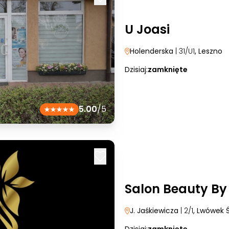
U Joasi
Holenderska
| 31/U1
, Leszno
Dzisiaj:
zamknięte
5.00
/5
Salon Beauty By
J. Jaśkiewicza
| 2/1
, Lwówek Ś