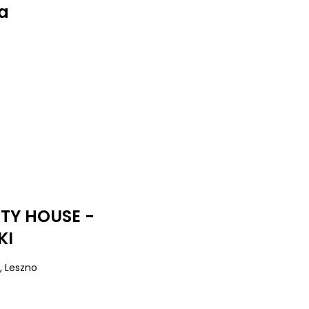
a
UTY HOUSE -
KI
, Leszno