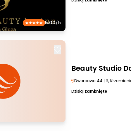
Dzisiaj:
zamknięte
5.00
/5
Beauty Studio D
Dworcowa 44
| 3
, Krzemien
Dzisiaj:
zamknięte