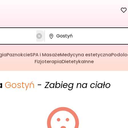
gia
Paznokcie
SPA i Masaże
Medycyna estetyczna
Podolo
Fizjoterapia
Dietetyka
Inne
a
Gostyń
- Zabieg na ciało