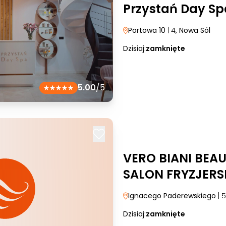
Przystań Day Sp
Portowa 10
| 4
, Nowa Sól
Dzisiaj:
zamknięte
5.00
/5
VERO BIANI BEA
SALON FRYZJERS
Ignacego Paderewskiego
| 5
Dzisiaj:
zamknięte