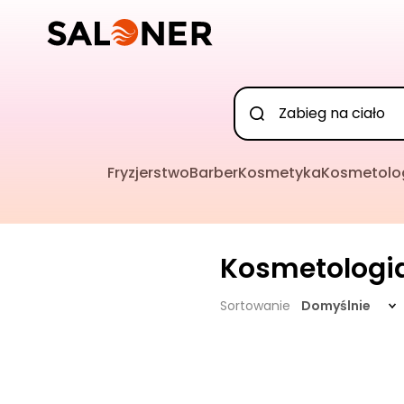
Fryzjerstwo
Barber
Kosmetyka
Kosmetolo
Kosmetologi
Sortowanie
Domyślnie