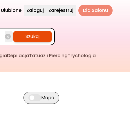
Ulubione
Zaloguj
Zarejestruj
Dla Salonu
Szukaj
gia
Depilacja
Tatuaż i Piercing
Trychologia
Mapa
Przełącz widok mapy