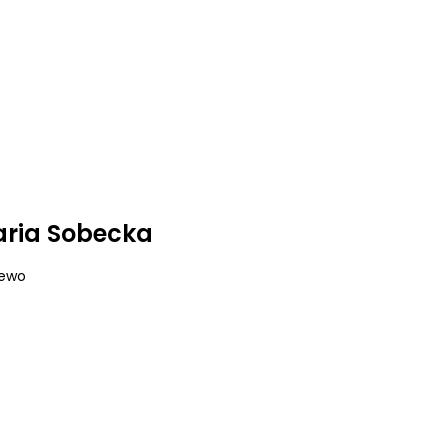
aria Sobecka
iewo