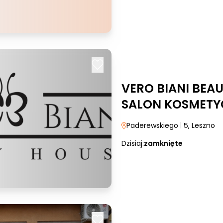
VERO BIANI BEA
SALON KOSMETY
Paderewskiego
| 5
, Leszno
Dzisiaj:
zamknięte