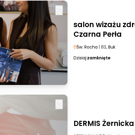
salon wizażu zdr
Czarna Perła
Św. Rocha
| 83
, Buk
Dzisiaj:
zamknięte
DERMIS Żernicka