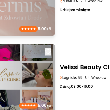
ŻERNICKA
| 210
, Wrocław
Dzisiaj:
zamknięte
5.00
/5
Velissi Beauty Cl
Legnicka 59
| U4
, Wrocław
Dzisiaj:
09:00-16:00
5.00
/5