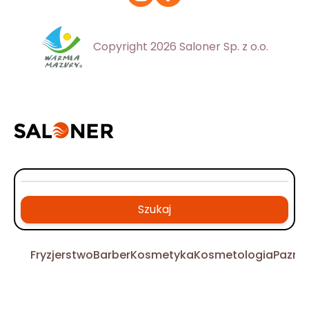
Copyright 2026 Saloner Sp. z o.o.
Szukaj
Fryzjerstwo
Barber
Kosmetyka
Kosmetologia
Pazno