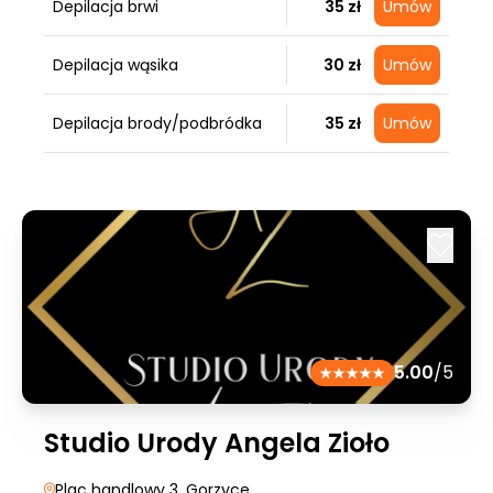
Depilacja brwi
35 zł
Umów
Depilacja wąsika
30 zł
Umów
Depilacja brody/podbródka
35 zł
Umów
5.00
/5
Studio Urody Angela Zioło
Plac handlowy 3
, Gorzyce