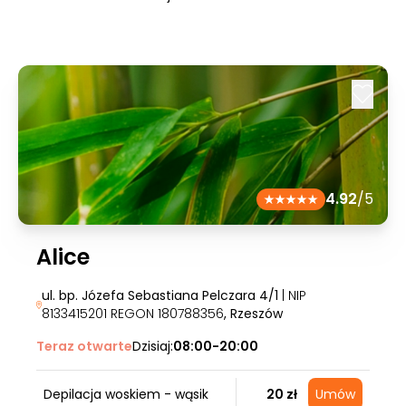
4.92
/5
Alice
ul. bp. Józefa Sebastiana Pelczara 4/1
| NIP
8133415201 REGON 180788356
, Rzeszów
Teraz otwarte
Dzisiaj:
08:00-20:00
Depilacja woskiem - wąsik
20 zł
Umów