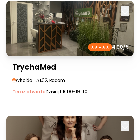
4.90
/5
TrychaMed
Witolda
| 7/1.02
, Radom
Teraz otwarte
Dzisiaj:
09:00-19:00