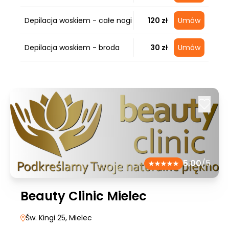
Depilacja woskiem - całe nogi
120 zł
Umów
Depilacja woskiem - broda
30 zł
Umów
5.00
/5
Beauty Clinic Mielec
Św. Kingi 25
, Mielec