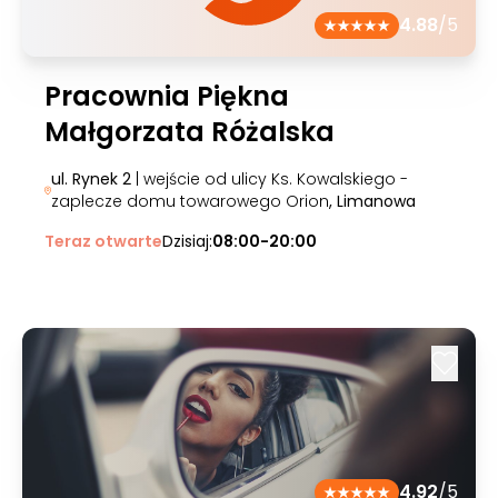
4.88
/5
Pracownia Piękna
Małgorzata Różalska
ul. Rynek 2
| wejście od ulicy Ks. Kowalskiego -
zaplecze domu towarowego Orion
, Limanowa
Teraz otwarte
Dzisiaj:
08:00-20:00
4.92
/5