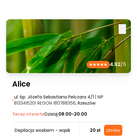
4.92
/5
Alice
ul. bp. Józefa Sebastiana Pelczara 4/1
| NIP
8133415201 REGON 180788356
, Rzeszów
Teraz otwarte
Dzisiaj:
08:00-20:00
Depilacja woskiem - wąsik
20 zł
Umów