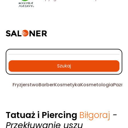
Szukaj
Fryzjerstwo
Barber
Kosmetyka
Kosmetologia
Pazno
Tatuaż i Piercing
Biłgoraj
-
Przekłuwanie uszu