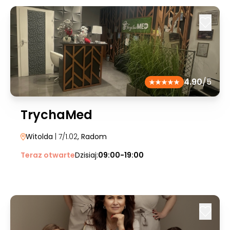
4.90
/5
TrychaMed
Witolda
| 7/1.02
, Radom
Teraz otwarte
Dzisiaj:
09:00-19:00