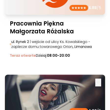
4.88
/5
Pracownia Piękna
Małgorzata Różalska
ul. Rynek 2
| wejście od ulicy Ks. Kowalskiego -
zaplecze domu towarowego Orion
, Limanowa
Teraz otwarte
Dzisiaj:
08:00-20:00