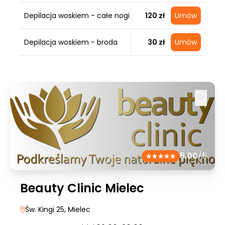
Depilacja woskiem - całe nogi
120 zł
Umów
Depilacja woskiem - broda
30 zł
Umów
5.00
/5
Beauty Clinic Mielec
Św. Kingi 25
, Mielec