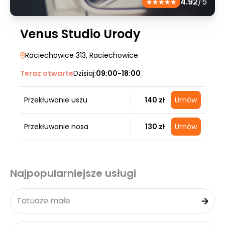
4.92
/5
Venus Studio Urody
Raciechowice 313
, Raciechowice
Teraz otwarte
Dzisiaj:
09:00-18:00
Przekłuwanie uszu
140 zł
Umów
Przekłuwanie nosa
130 zł
Umów
Najpopularniejsze usługi
Tatuaże małe