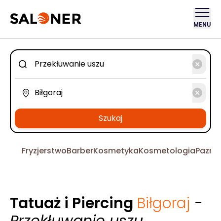
MENU
Szukaj
Fryzjerstwo
Barber
Kosmetyka
Kosmetologia
Pazno
Tatuaż i Piercing
Biłgoraj
-