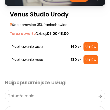
Venus Studio Urody
Raciechowice 313
, Raciechowice
Teraz otwarte
Dzisiaj:
09:00-18:00
Przekłuwanie uszu
140 zł
Umów
Przekłuwanie nosa
130 zł
Umów
Najpopularniejsze usługi
Tatuaże małe