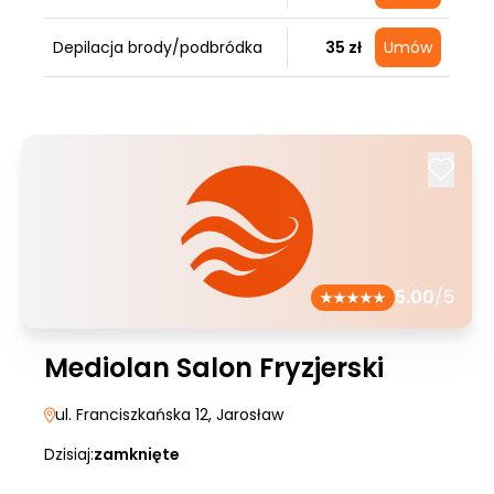
Depilacja brody/podbródka
35 zł
Umów
5.00
/5
Mediolan Salon Fryzjerski
ul. Franciszkańska 12
, Jarosław
Dzisiaj:
zamknięte