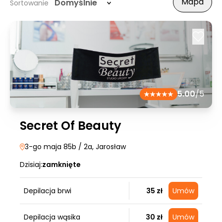
Mapa
Domyślnie
Sortowanie
5.00
/5
Secret Of Beauty
3-go maja 85b / 2a
, Jarosław
Dzisiaj:
zamknięte
Depilacja brwi
35 zł
Umów
Depilacja wąsika
30 zł
Umów