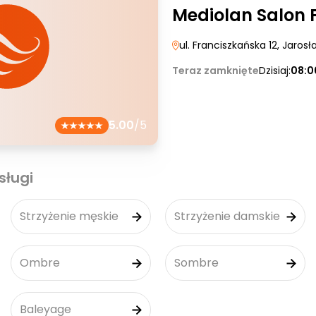
Mediolan Salon F
ul. Franciszkańska 12
, Jarosł
Teraz zamknięte
Dzisiaj:
08:0
5.00
/5
sługi
Strzyżenie męskie
Strzyżenie damskie
Ombre
Sombre
Baleyage