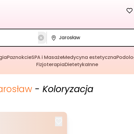
gia
Paznokcie
SPA i Masaże
Medycyna estetyczna
Podolo
Fizjoterapia
Dietetyka
Inne
arosław
- Koloryzacja