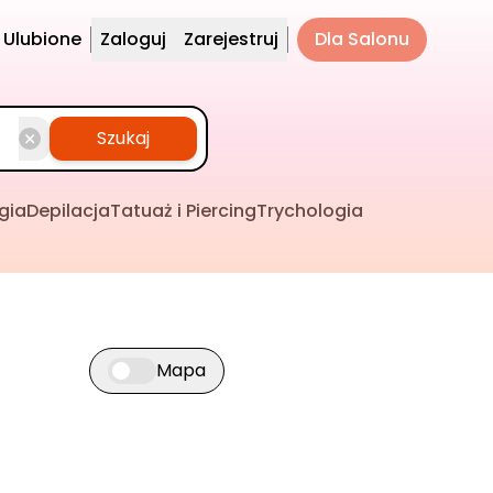
Ulubione
Zaloguj
Zarejestruj
Dla Salonu
Szukaj
gia
Depilacja
Tatuaż i Piercing
Trychologia
Mapa
Przełącz widok mapy