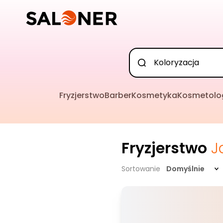
Fryzjerstwo
Barber
Kosmetyka
Kosmetolo
Fryzjerstwo
J
Sortowanie
Domyślnie