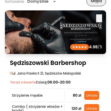
Mapa
Domyślnie
Sortowanie
4.98
/5
Sędziszowski Barbershop
ul. Jana Pawła II 21
, Sędziszów Małopolski
Teraz otwarte
Dzisiaj:
06:00-20:00
Strzyżenie męskie
80 zł
Umów
Combo ( strzyżenie włosów +
120 zł
Umów
broda)