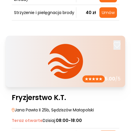
Strzyżenie i pielęgnacja brody
40 zł
Umów
5.00
/5
Fryzjerstwo K.T.
Jana Pawła II 25b
, Sędziszów Małopolski
Teraz otwarte
Dzisiaj:
08:00-18:00