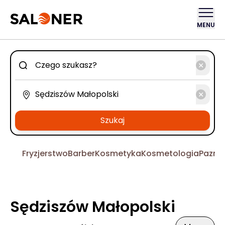
MENU
Szukaj
Fryzjerstwo
Barber
Kosmetyka
Kosmetologia
Pazno
Sędziszów Małopolski