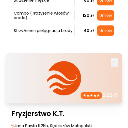
Strzyżenie męskie
80 zł
Umów
Combo ( strzyżenie włosów +
120 zł
Umów
broda)
Strzyżenie i pielęgnacja brody
40 zł
Umów
5.00
/5
Fryzjerstwo K.T.
Jana Pawła II 25b
, Sędziszów Małopolski