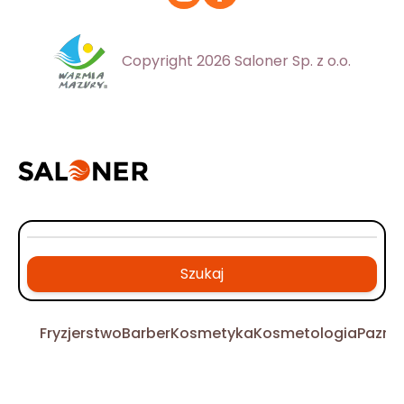
Copyright 2026 Saloner Sp. z o.o.
Szukaj
Fryzjerstwo
Barber
Kosmetyka
Kosmetologia
Pazno