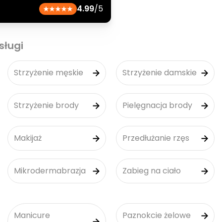
4.99
/5
sługi
Strzyżenie męskie
Strzyżenie damskie
Strzyżenie brody
Pielęgnacja brody
Makijaż
Przedłużanie rzęs
Mikrodermabrazja
Zabieg na ciało
Manicure
Paznokcie żelowe