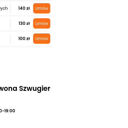
wych
140 zł
Umów
130 zł
Umów
100 zł
Umów
wona Szwugier
0-19:00