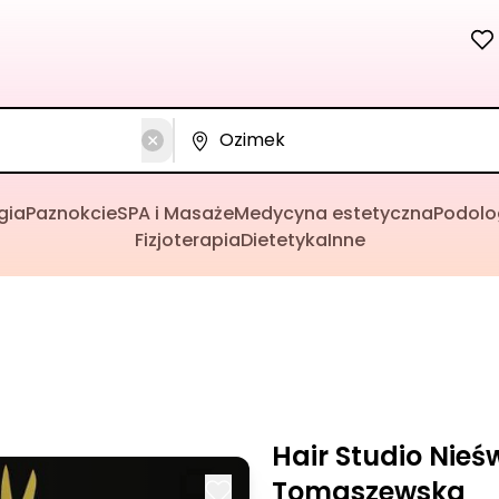
gia
Paznokcie
SPA i Masaże
Medycyna estetyczna
Podolo
Fizjoterapia
Dietetyka
Inne
Hair Studio Nieś
Tomaszewska