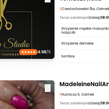
Czestochowska 15a
, Ozime
Teraz zamknięte
Dzisiaj:
08:0
Strzyżenie męskie maszynk
nożyczki
Strzyżenie damskie
4.98
/5
Sombre
MadeleineNailAr
Hutnicza 5
, Ozimek
Teraz zamknięte
Dzisiaj:
08:0