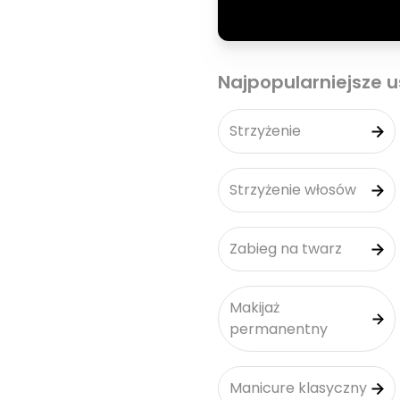
Najpopularniejsze u
Strzyżenie
Strzyżenie włosów
Zabieg na twarz
Makijaż
permanentny
Manicure klasyczny