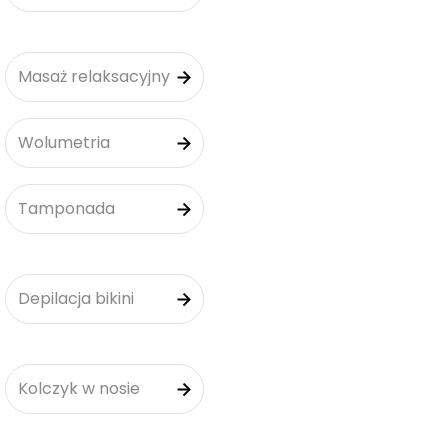
Masaż relaksacyjny
Wolumetria
Tamponada
Depilacja bikini
Kolczyk w nosie