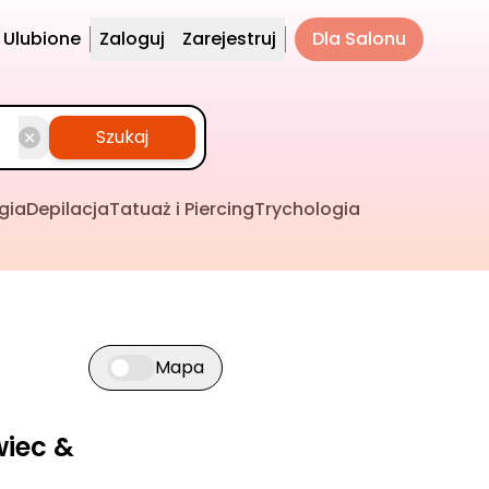
Ulubione
Zaloguj
Zarejestruj
Dla Salonu
Szukaj
gia
Depilacja
Tatuaż i Piercing
Trychologia
Mapa
Przełącz widok mapy
wiec &