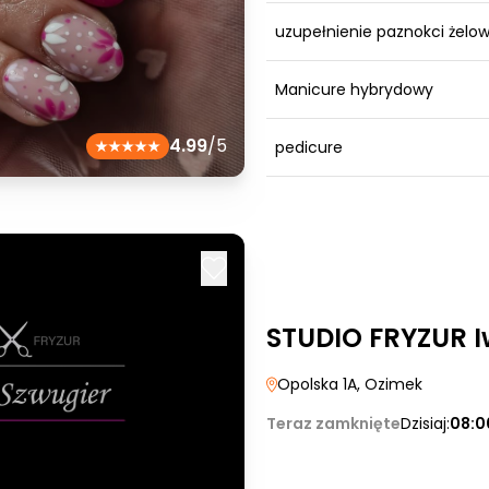
uzupełnienie paznokci żelo
Manicure hybrydowy
4.99
/5
pedicure
STUDIO FRYZUR I
Opolska 1A
, Ozimek
Teraz zamknięte
Dzisiaj:
08:0