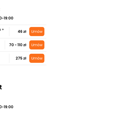
k
0-19:00
a +
46 zł
Umów
70 - 110 zł
Umów
275 zł
Umów
t
0-19:00