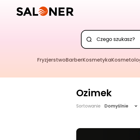
Fryzjerstwo
Barber
Kosmetyka
Kosmetolo
Ozimek
Sortowanie
Domyślnie