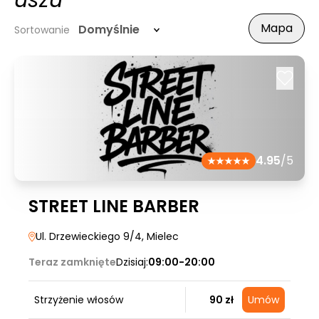
uszu
Mapa
Domyślnie
Sortowanie
4.95
/5
STREET LINE BARBER
Ul. Drzewieckiego 9/4
, Mielec
Teraz zamknięte
Dzisiaj:
09:00-20:00
Strzyżenie włosów
90 zł
Umów