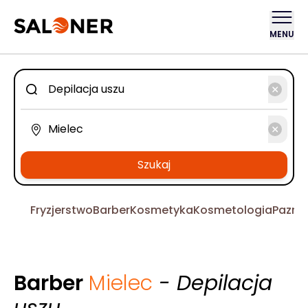
MENU
Szukaj
Fryzjerstwo
Barber
Kosmetyka
Kosmetologia
Pazno
Barber
Mielec
- Depilacja