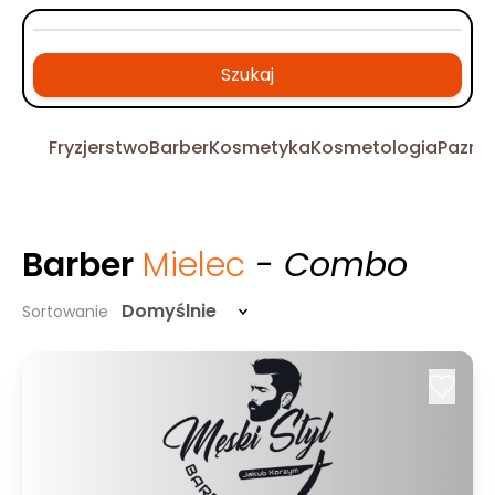
Szukaj
Fryzjerstwo
Barber
Kosmetyka
Kosmetologia
Pazno
Barber
Mielec
- Combo
Domyślnie
Sortowanie