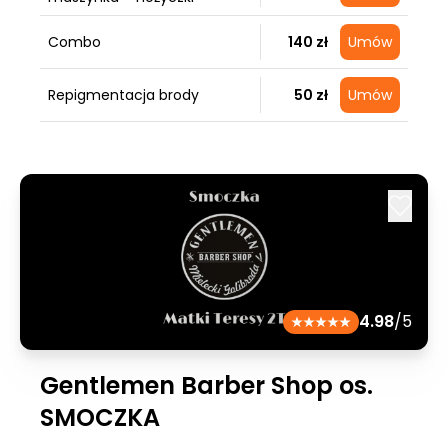
Combo
140 zł
Umów
Repigmentacja brody
50 zł
Umów
4.98
/5
Gentlemen Barber Shop os.
SMOCZKA