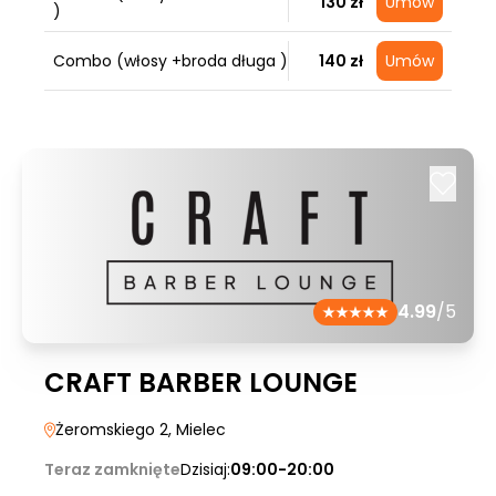
130 zł
Umów
)
Combo (włosy +broda długa )
140 zł
Umów
4.99
/5
CRAFT BARBER LOUNGE
Żeromskiego 2
, Mielec
Teraz zamknięte
Dzisiaj:
09:00-20:00