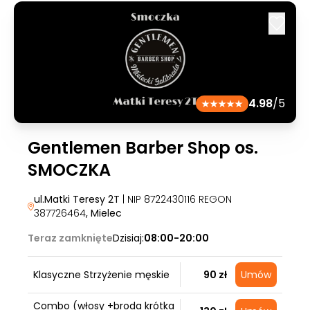
4.98
/5
Gentlemen Barber Shop os.
SMOCZKA
ul.Matki Teresy 2T
| NIP 8722430116 REGON
387726464
, Mielec
Teraz zamknięte
Dzisiaj:
08:00-20:00
Klasyczne Strzyżenie męskie
90 zł
Umów
Combo (włosy +broda krótka