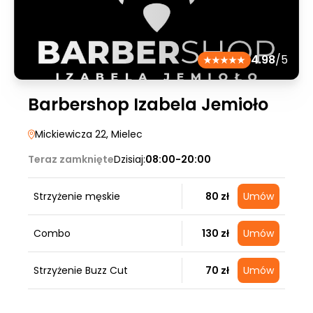
4.98
/5
Barbershop Izabela Jemioło
Mickiewicza 22
, Mielec
Teraz zamknięte
Dzisiaj:
08:00-20:00
Strzyżenie męskie
80 zł
Umów
Combo
130 zł
Umów
Strzyżenie Buzz Cut
70 zł
Umów