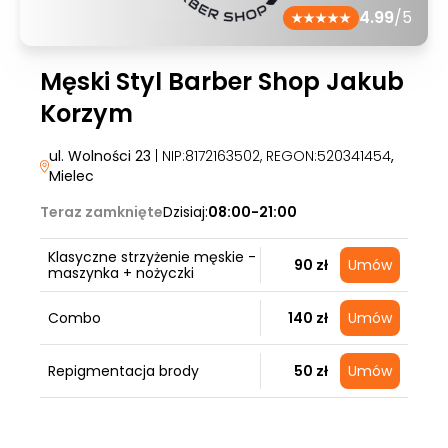
4.99
/5
Męski Styl Barber Shop Jakub
Korzym
ul. Wolności 23
| NIP:8172163502, REGON:520341454
,
Mielec
Teraz zamknięte
Dzisiaj:
08:00-21:00
Klasyczne strzyżenie męskie -
90 zł
Umów
maszynka + nożyczki
Combo
140 zł
Umów
Repigmentacja brody
50 zł
Umów