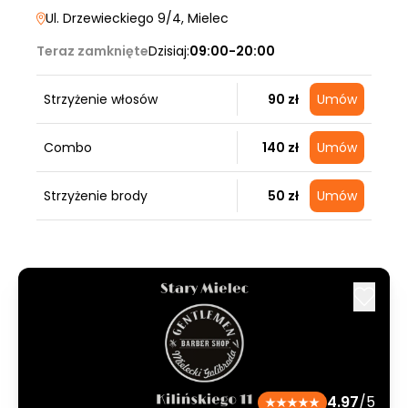
Ul. Drzewieckiego 9/4
, Mielec
Teraz zamknięte
Dzisiaj:
09:00-20:00
Strzyżenie włosów
90 zł
Umów
Combo
140 zł
Umów
Strzyżenie brody
50 zł
Umów
4.97
/5