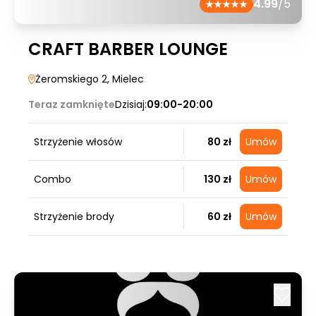
4.99
/5
CRAFT BARBER LOUNGE
Żeromskiego 2
, Mielec
Teraz zamknięte
Dzisiaj:
09:00-20:00
Strzyżenie włosów
80 zł
Umów
Combo
130 zł
Umów
Strzyżenie brody
60 zł
Umów