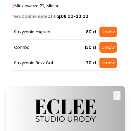
Mickiewicza 22
, Mielec
Teraz zamknięte
Dzisiaj:
08:00-20:00
Strzyżenie męskie
80 zł
Umów
Combo
130 zł
Umów
Strzyżenie Buzz Cut
70 zł
Umów