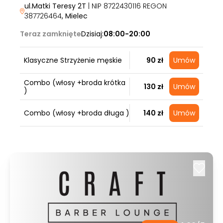
ul.Matki Teresy 2T
| NIP 8722430116 REGON
387726464
, Mielec
Teraz zamknięte
Dzisiaj:
08:00-20:00
Klasyczne Strzyżenie męskie
90 zł
Umów
Combo (włosy +broda krótka
130 zł
Umów
)
Combo (włosy +broda długa )
140 zł
Umów