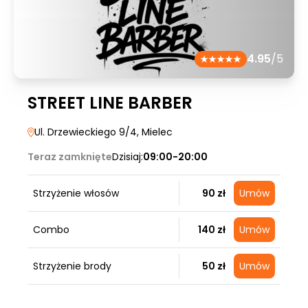
4.95
/5
STREET LINE BARBER
Ul. Drzewieckiego 9/4
, Mielec
Teraz zamknięte
Dzisiaj:
09:00-20:00
Strzyżenie włosów
90 zł
Umów
Combo
140 zł
Umów
Strzyżenie brody
50 zł
Umów