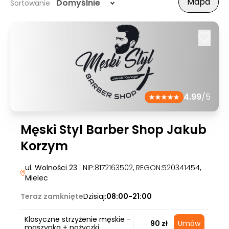
Mapa
Domyślnie
Sortowanie
4.99
/5
Męski Styl Barber Shop Jakub
Korzym
ul. Wolności 23
| NIP:8172163502, REGON:520341454
,
Mielec
Teraz zamknięte
Dzisiaj:
08:00-21:00
Klasyczne strzyżenie męskie -
90 zł
Umów
maszynka + nożyczki