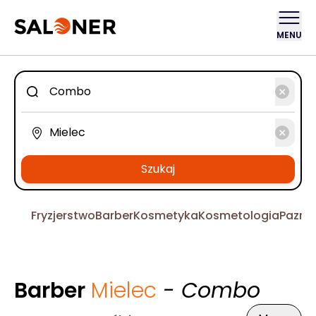
MENU
Szukaj
Fryzjerstwo
Barber
Kosmetyka
Kosmetologia
Pazno
Barber
Mielec
- Combo