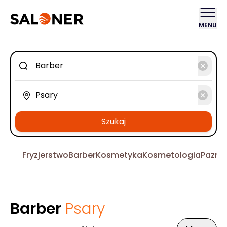
MENU
Szukaj
Fryzjerstwo
Barber
Kosmetyka
Kosmetologia
Pazno
Barber
Psary