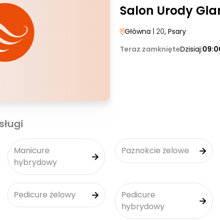
Salon Urody Gl
Główna
| 20
, Psary
Teraz zamknięte
Dzisiaj:
09:0
sługi
Manicure
Paznokcie żelowe
hybrydowy
Pedicure żelowy
Pedicure
hybrydowy