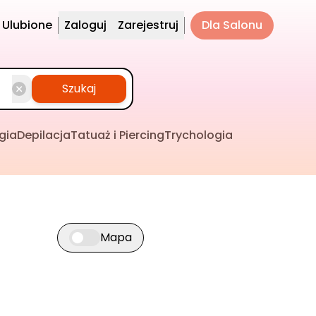
Ulubione
Zaloguj
Zarejestruj
Dla Salonu
Szukaj
gia
Depilacja
Tatuaż i Piercing
Trychologia
Mapa
Przełącz widok mapy