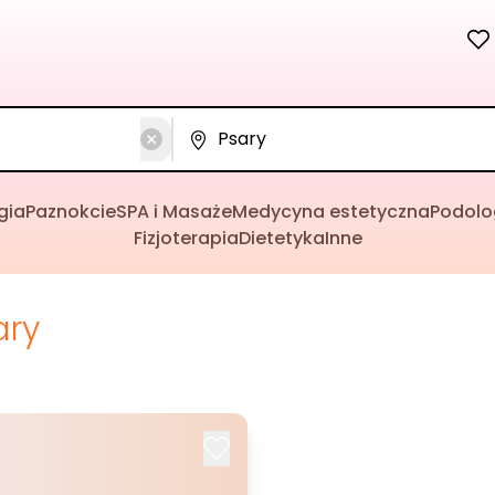
gia
Paznokcie
SPA i Masaże
Medycyna estetyczna
Podolo
Fizjoterapia
Dietetyka
Inne
ary