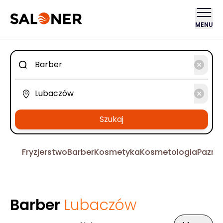
MENU
Szukaj
Fryzjerstwo
Barber
Kosmetyka
Kosmetologia
Pazno
Barber
Lubaczów