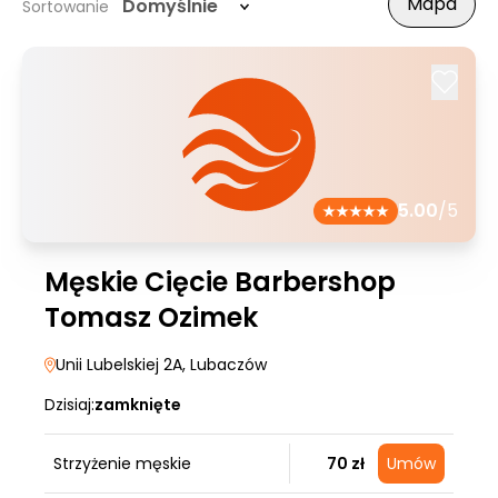
Mapa
Domyślnie
Sortowanie
5.00
/5
Męskie Cięcie Barbershop
Tomasz Ozimek
Unii Lubelskiej 2A
, Lubaczów
Dzisiaj:
zamknięte
Strzyżenie męskie
70 zł
Umów