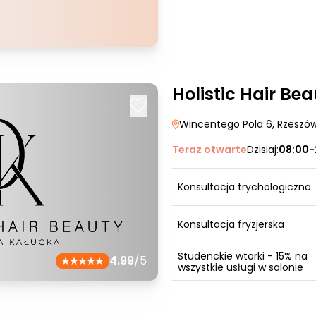
Holistic Hair Be
Wincentego Pola 6
, Rzeszó
Teraz otwarte
Dzisiaj:
08:00-
Konsultacja trychologiczna
Konsultacja fryzjerska
Studenckie wtorki - 15% na
4.99
/5
wszystkie usługi w salonie