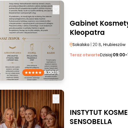
Gabinet Kosmet
Kleopatra
Sokalska
| 20 B
, Hrubieszów
Teraz otwarte
Dzisiaj:
09:00-
5.00
/5
INSTYTUT KOSME
SENSOBELLA