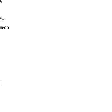
A
zów
18:00
g