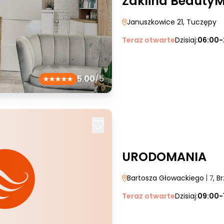
Żaklina Beauty
Januszkowice 21
, Tuczępy
Teraz otwarte
Dzisiaj:
06:00-
5.00
/5
URODOMANIA
Bartosza Głowackiego
| 7
, B
Teraz otwarte
Dzisiaj:
09:00-