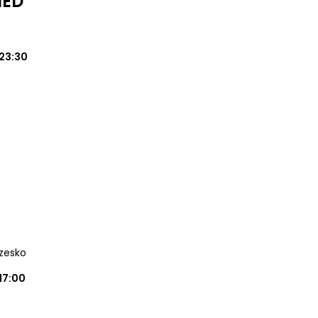
MED
23:30
rzesko
17:00