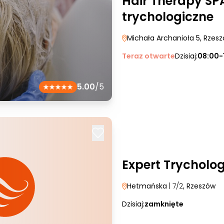
Hair Therapy SP
trychologiczne
Michała Archanioła 5
, Rzes
Teraz otwarte
Dzisiaj:
08:00-
5.00
/5
Expert Trycholo
Hetmańska
| 7/2
, Rzeszów
Dzisiaj:
zamknięte