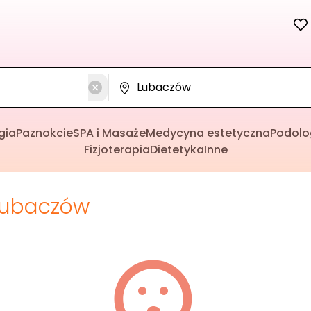
gia
Paznokcie
SPA i Masaże
Medycyna estetyczna
Podolo
Fizjoterapia
Dietetyka
Inne
Lubaczów