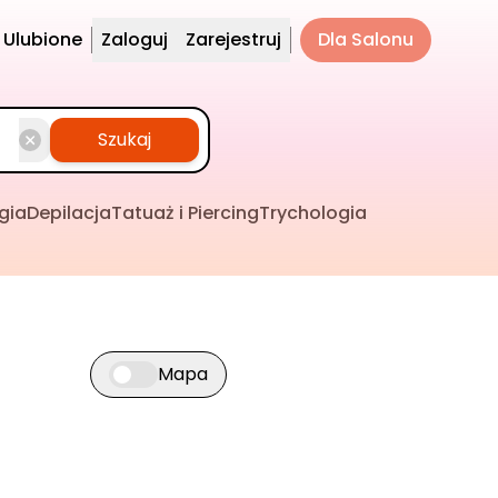
Ulubione
Zaloguj
Zarejestruj
Dla Salonu
Szukaj
gia
Depilacja
Tatuaż i Piercing
Trychologia
Mapa
Przełącz widok mapy