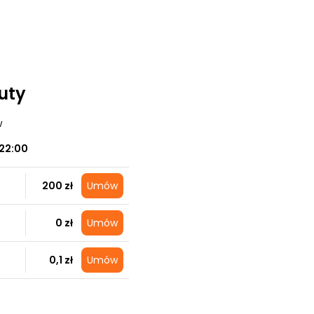
auty
w
22:00
200 zł
Umów
0 zł
Umów
0,1 zł
Umów