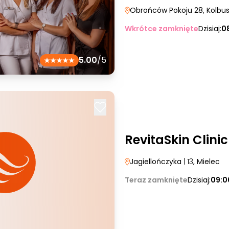
Obrońców Pokoju 28
, Kolb
Wkrótce zamknięte
Dzisiaj:
0
5.00
/5
RevitaSkin Clinic
Jagiellończyka
| 13
, Mielec
Teraz zamknięte
Dzisiaj:
09:0