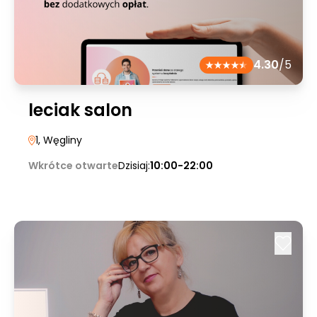
4.30
/5
leciak salon
1
, Węgliny
Wkrótce otwarte
Dzisiaj:
10:00-22:00