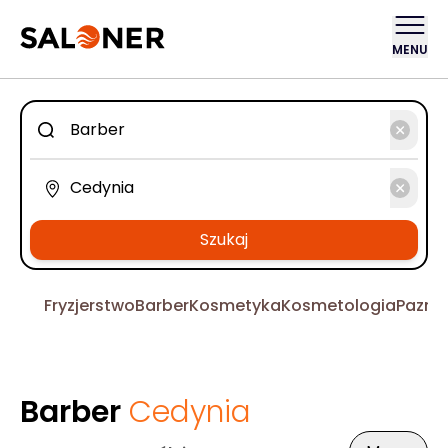
MENU
Szukaj
Fryzjerstwo
Barber
Kosmetyka
Kosmetologia
Pazno
Barber
Cedynia