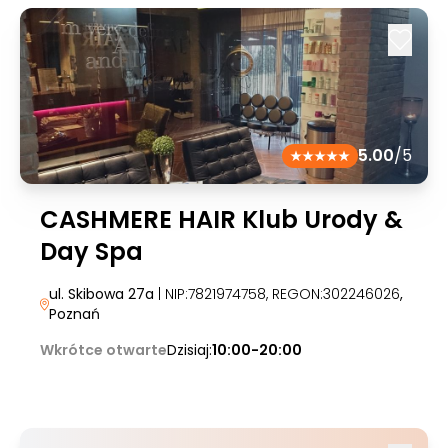
5.00
/5
CASHMERE HAIR Klub Urody &
Day Spa
ul. Skibowa 27a
| NIP:7821974758, REGON:302246026
,
Poznań
Wkrótce otwarte
Dzisiaj:
10:00-20:00