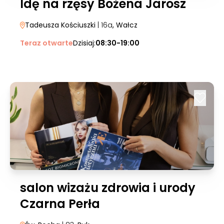
Idę na rzęsy Bożena Jarosz
Tadeusza Kościuszki
| 16a
, Wałcz
Teraz otwarte
Dzisiaj:
08:30-19:00
salon wizażu zdrowia i urody
Czarna Perła