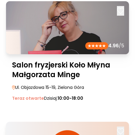
4.96
/5
Salon fryzjerski Koło Młyna
Małgorzata Minge
Ul. Objazdowa 15-19
, Zielona Góra
Teraz otwarte
Dzisiaj:
10:00-18:00