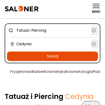
MENU
Szukaj
Fryzjerstwo
Barber
Kosmetyka
Kosmetologia
Pazno
Tatuaż i Piercing
Cedynia