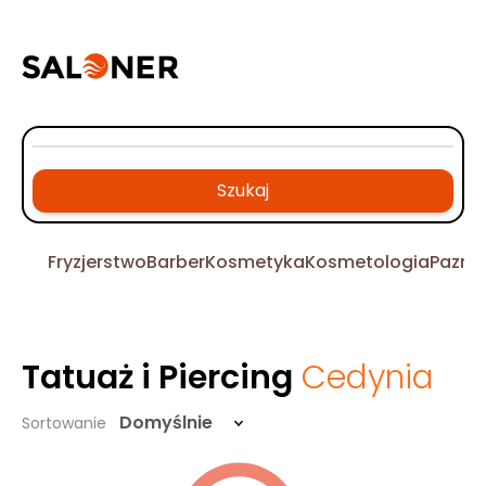
Szukaj
Fryzjerstwo
Barber
Kosmetyka
Kosmetologia
Pazno
Tatuaż i Piercing
Cedynia
Domyślnie
Sortowanie