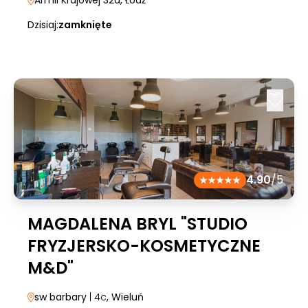
Armii Krajowej 32a
, Łódź
Dzisiaj:
zamknięte
4.90
/5
MAGDALENA BRYL "STUDIO
FRYZJERSKO-KOSMETYCZNE
M&D"
sw barbary
| 4c
, Wieluń