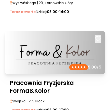
Wyszyńskiego
| 29
, Tarnowskie Góry
Teraz otwarte
Dzisiaj:
08:00-14:00
5.00
/5
Pracownia Fryzjerska
Forma&Kolor
Swojska
| 14A
, Płock