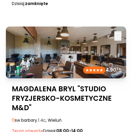
Dzisiaj:
zamknięte
4.90
/5
MAGDALENA BRYL "STUDIO
FRYZJERSKO-KOSMETYCZNE
M&D"
sw barbary
| 4c
, Wieluń
Teraz otwarte
Dzisiaj:
08:00-14:00