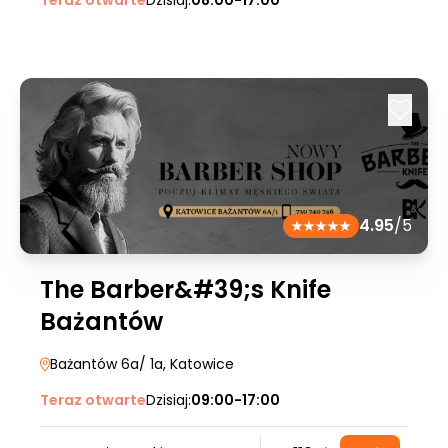
Teraz otwarte
Dzisiaj:
08:00-17:00
4.95
/5
The Barber&#39;s Knife
Bażantów
Bażantów 6a/ 1a
, Katowice
Teraz otwarte
Dzisiaj:
09:00-17:00