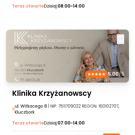
Teraz otwarte
Dzisiaj:
08:00-14:00
5.00
/5
Klinika Krzyżanowscy
ul. Witkacego 8
| NIP: 7511709022 REGON: 160102707
,
Kluczbork
Teraz otwarte
Dzisiaj:
07:00-14:00