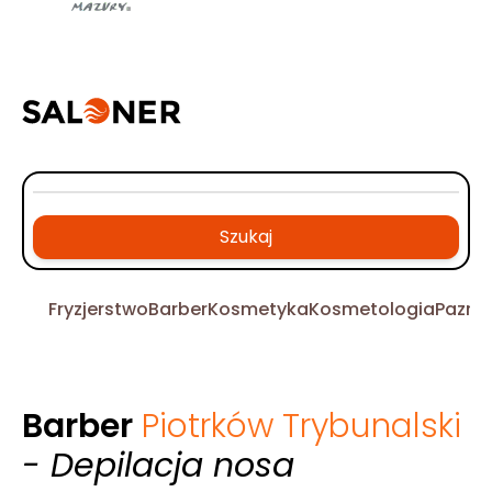
Szukaj
Fryzjerstwo
Barber
Kosmetyka
Kosmetologia
Pazno
Barber
Piotrków Trybunalski
- Depilacja nosa