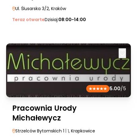
Ul. Ślusarska 3/2
, Kraków
Teraz otwarte
Dzisiaj:
08:00-14:00
5.00
/5
Pracownia Urody
Michałewycz
Strzelców Bytomskich 1
| 1
, Krapkowice