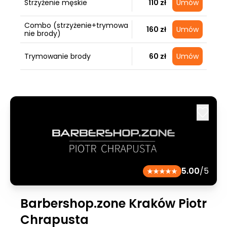
Strzyżenie męskie
110 zł
Umów
Combo (strzyżenie+trymowa
160 zł
Umów
nie brody)
Trymowanie brody
60 zł
Umów
5.00
/5
Barbershop.zone Kraków Piotr
Chrapusta