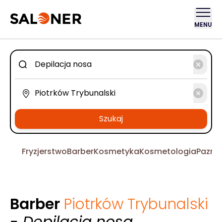
MENU
Szukaj
Fryzjerstwo
Barber
Kosmetyka
Kosmetologia
Pazno
Barber
Piotrków Trybunalski