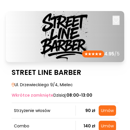
4.95
/5
STREET LINE BARBER
Ul. Drzewieckiego 9/4
, Mielec
Wkrótce zamknięte
Dzisiaj:
08:00-13:00
Strzyżenie włosów
90 zł
Umów
Combo
140 zł
Umów