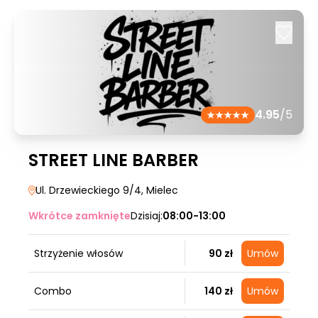
4.95
/5
STREET LINE BARBER
Ul. Drzewieckiego 9/4
, Mielec
Wkrótce zamknięte
Dzisiaj:
08:00-13:00
Strzyżenie włosów
90 zł
Umów
Combo
140 zł
Umów