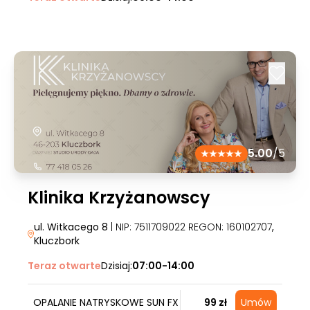
5.00
/5
Klinika Krzyżanowscy
ul. Witkacego 8
| NIP: 7511709022 REGON: 160102707
,
Kluczbork
Teraz otwarte
Dzisiaj:
07:00-14:00
OPALANIE NATRYSKOWE SUN FX
99 zł
Umów