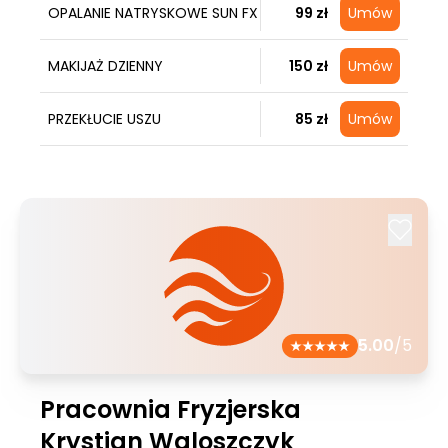
OPALANIE NATRYSKOWE SUN FX
99 zł
Umów
MAKIJAŻ DZIENNY
150 zł
Umów
PRZEKŁUCIE USZU
85 zł
Umów
5.00
/5
Pracownia Fryzjerska
Krystian Waloszczyk