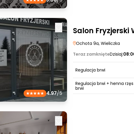
Salon Fryzjerski
Ochota 9a
, Wieliczka
Teraz zamknięte
Dzisiaj:
08:0
Regulacja brwi
Regulacja brwi + henna rzęs 
brwi
4.97
/5