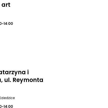
 art
0-14:00
atarzyna i
, ul. Reymonta
Dziedzice
0-14:00