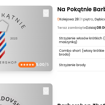
Na Pokątnie Bar
Kolejowa 28
| 1 piętro
, Dębic
Teraz zamknięte
Dzisiaj:
08:0
Strzyżenie włosów krótkich (
maszynką)
Combo short (włosy krótkie
broda)
5.00
/5
Strzyżenie brody