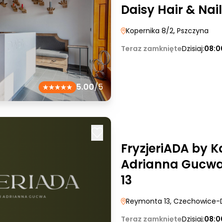
Daisy Hair & Nail
Kopernika 8/2
, Pszczyna
Teraz zamknięte
Dzisiaj:
08:0
5.00
/5
FryzjeriADA by K
Adrianna Gucwa
13
Reymonta 13
, Czechowice-
Teraz zamknięte
Dzisiaj:
08:0