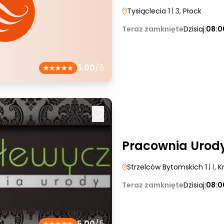
Tysiąclecia 1
| 3
, Płock
Teraz zamknięte
Dzisiaj:
08:0
5.00
/5
Pracownia Urod
Strzelców Bytomskich 1
| 1
, 
Teraz zamknięte
Dzisiaj:
08:0
5.00
/5