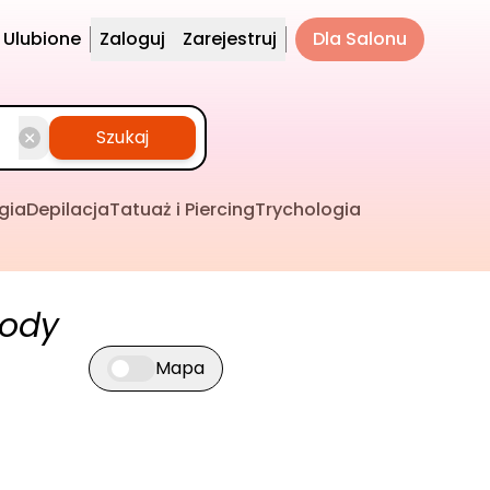
Ulubione
Zaloguj
Zarejestruj
Dla Salonu
Szukaj
gia
Depilacja
Tatuaż i Piercing
Trychologia
rody
Mapa
Przełącz widok mapy