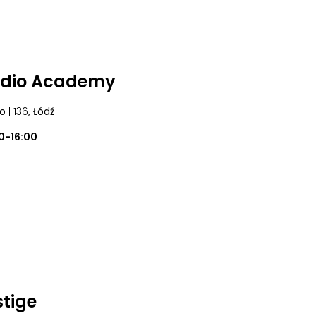
udio Academy
go
| 136
, Łódź
0-16:00
stige