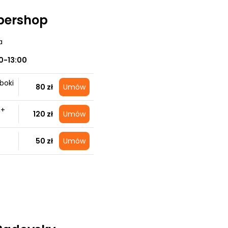
bershop
a
0-13:00
boki
80 zł
Umów
 +
120 zł
Umów
50 zł
Umów