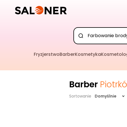
Fryzjerstwo
Barber
Kosmetyka
Kosmetolo
Barber
Piotrk
Sortowanie
Domyślnie