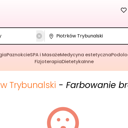
gia
Paznokcie
SPA i Masaże
Medycyna estetyczna
Podolo
Fizjoterapia
Dietetyka
Inne
ów Trybunalski
- Farbowanie b