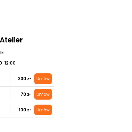
Atelier
ski
0-12:00
330 zł
Umów
70 zł
Umów
100 zł
Umów