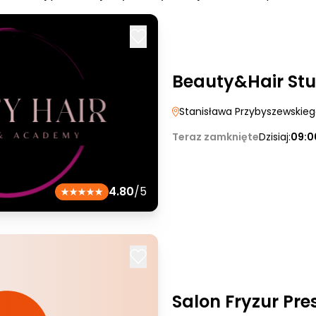
Beauty&Hair St
Stanisława Przybyszewskie
Teraz zamknięte
Dzisiaj:
09:0
4.80
/5
Salon Fryzur Pre