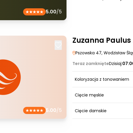
5.00
/5
Zuzanna Paulus 
Pszowska 47
, Wodzisław Ślą
Teraz zamknięte
Dzisiaj:
07:0
Koloryzacja z tonowaniem
Cięcie męskie
5.00
/5
Cięcie damskie