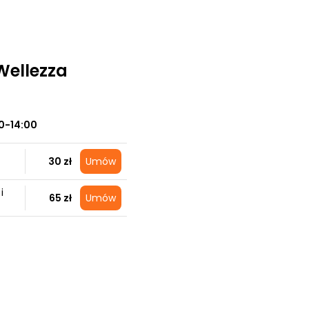
 Wellezza
0-14:00
30 zł
Umów
i
65 zł
Umów