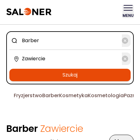
MENU
Szukaj
Fryzjerstwo
Barber
Kosmetyka
Kosmetologia
Pazno
Barber
Zawiercie