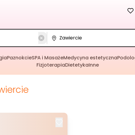
gia
Paznokcie
SPA i Masaże
Medycyna estetyczna
Podolo
Fizjoterapia
Dietetyka
Inne
wiercie