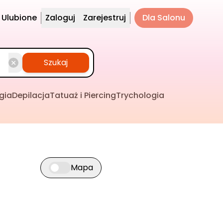
Ulubione
Zaloguj
Zarejestruj
Dla Salonu
Szukaj
gia
Depilacja
Tatuaż i Piercing
Trychologia
Mapa
Przełącz widok mapy