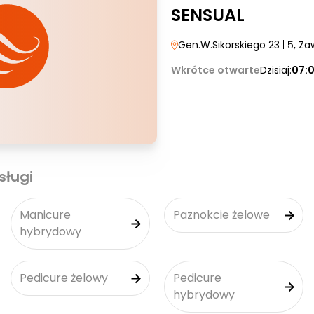
SENSUAL
Gen.W.Sikorskiego 23
| 5
, Za
Wkrótce otwarte
Dzisiaj:
07:
sługi
Manicure
Paznokcie żelowe
hybrydowy
Pedicure żelowy
Pedicure
hybrydowy