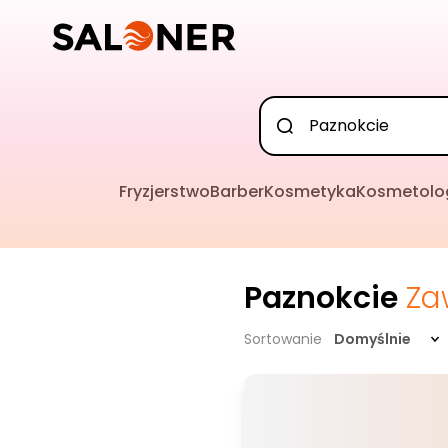
Fryzjerstwo
Barber
Kosmetyka
Kosmetolo
Paznokcie
Za
Sortowanie
Domyślnie