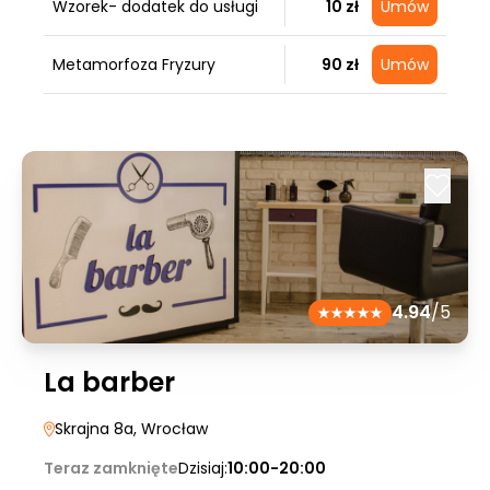
Wzorek- dodatek do usługi
10 zł
Umów
Metamorfoza Fryzury
90 zł
Umów
4.94
/5
La barber
Skrajna 8a
, Wrocław
Teraz zamknięte
Dzisiaj:
10:00-20:00