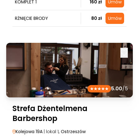
KOMPLET 1
160 zł
Umów
RŻNIĘCIE BRODY
80 zł
Umów
5.00
/5
Strefa Dżentelmena
Barbershop
Kolejowa 19A
| lokal 1
, Ostrzeszów