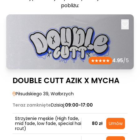
pobliżu:
4.95
/5
DOUBLE CUTT AZIK X MYCHA
Piłsudskiego 39
, Wałbrzych
Teraz zamknięte
Dzisiaj:
09:00-17:00
Strzyżenie męskie (High fade,
mid fade, low fade, special hai
80 zł
Umów
rcut)