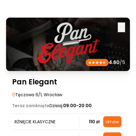
4.60
/5
Pan Elegant
Tęczowa 6/1
, Wrocław
Teraz zamknięte
Dzisiaj:
09:00-20:00
RŻNIĘCIE KLASYCZNE
110 zł
Umów