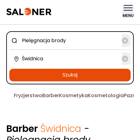
MENU
Szukaj
Fryzjerstwo
Barber
Kosmetyka
Kosmetologia
Pazno
Barber
Świdnica
-