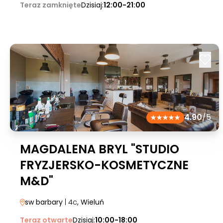
Teraz zamknięte
Dzisiaj:
12:00-21:00
4.90
/5
MAGDALENA BRYL "STUDIO
FRYZJERSKO-KOSMETYCZNE
M&D"
sw barbary
| 4c
, Wieluń
Teraz otwarte
Dzisiaj:
10:00-18:00