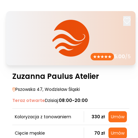
5.00
/5
Zuzanna Paulus Atelier
Pszowska 47
, Wodzisław Śląski
Teraz otwarte
Dzisiaj:
08:00-20:00
Koloryzacja z tonowaniem
330 zł
Umów
Cięcie męskie
70 zł
Umów