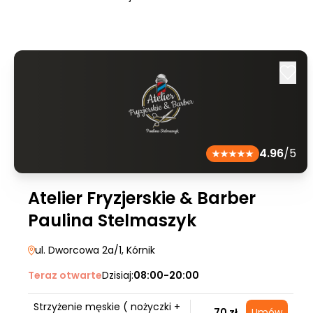
4.96
/5
Atelier Fryzjerskie & Barber
Paulina Stelmaszyk
ul. Dworcowa 2a/1
, Kórnik
Teraz otwarte
Dzisiaj:
08:00-20:00
Strzyżenie męskie ( nożyczki +
70 zł
Umów