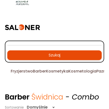
Szukaj
Fryzjerstwo
Barber
Kosmetyka
Kosmetologia
Pazno
Barber
Świdnica
- Combo
Domyślnie
Sortowanie