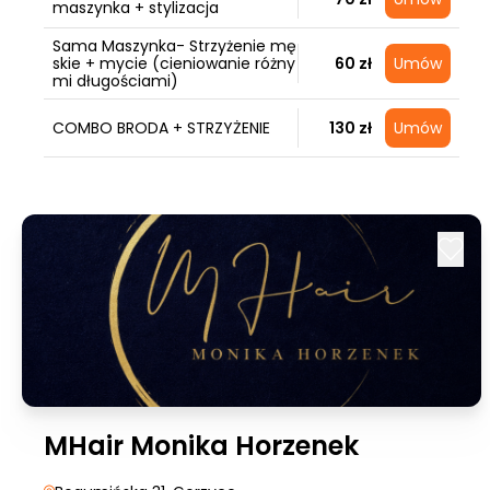
maszynka + stylizacja
Sama Maszynka- Strzyżenie mę
skie + mycie (cieniowanie różny
60 zł
Umów
mi długościami)
COMBO BRODA + STRZYŻENIE
130 zł
Umów
MHair Monika Horzenek