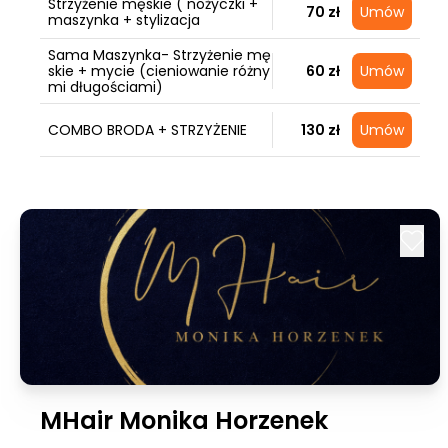
Strzyżenie męskie ( nożyczki +
70 zł
Umów
maszynka + stylizacja
Sama Maszynka- Strzyżenie mę
skie + mycie (cieniowanie różny
60 zł
Umów
mi długościami)
COMBO BRODA + STRZYŻENIE
130 zł
Umów
MHair Monika Horzenek