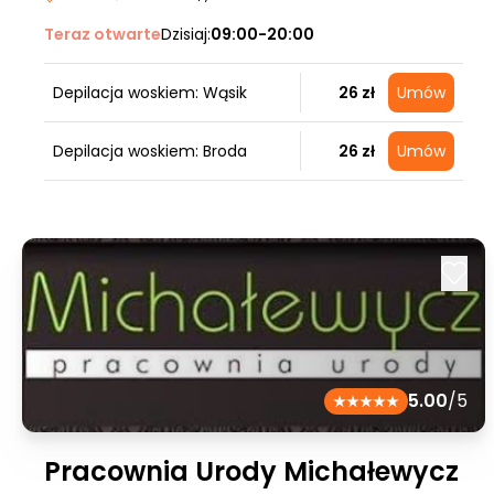
Teraz otwarte
Dzisiaj:
09:00-20:00
Depilacja woskiem: Wąsik
26 zł
Umów
Depilacja woskiem: Broda
26 zł
Umów
5.00
/5
Pracownia Urody Michałewycz