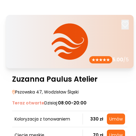
5.00
/5
Zuzanna Paulus Atelier
Pszowska 47
, Wodzisław Śląski
Teraz otwarte
Dzisiaj:
08:00-20:00
Koloryzacja z tonowaniem
330 zł
Umów
Cięcie męskie
70 zł
Umów