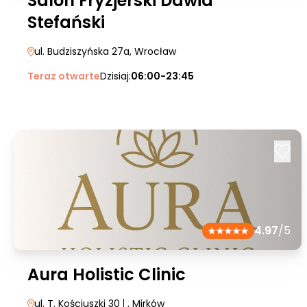
Salon Fryzjerski Dawid
Stefański
ul. Budziszyńska 27a
, Wrocław
Teraz otwarte
Dzisiaj:
06:00-23:45
4.97
/5
Aura Holistic Clinic
ul. T. Kościuszki 30
|
, Mirków