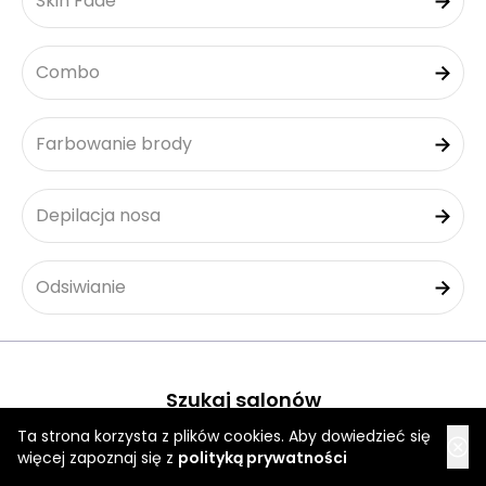
Skin Fade
Combo
Farbowanie brody
Depilacja nosa
Odsiwianie
Szukaj salonów
Ta strona korzysta z plików cookies. Aby dowiedzieć się
więcej zapoznaj się z
polityką prywatności
Rzeszów