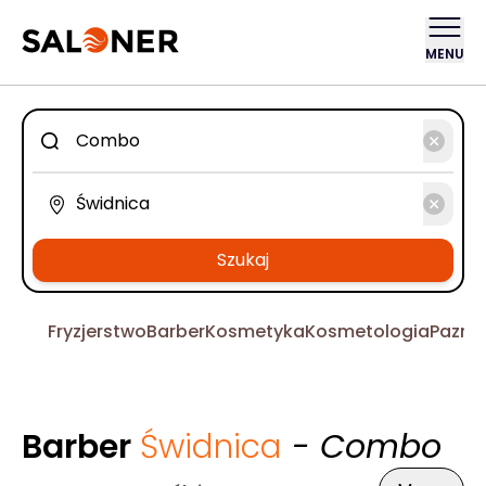
MENU
Szukaj
Fryzjerstwo
Barber
Kosmetyka
Kosmetologia
Pazno
Barber
Świdnica
- Combo