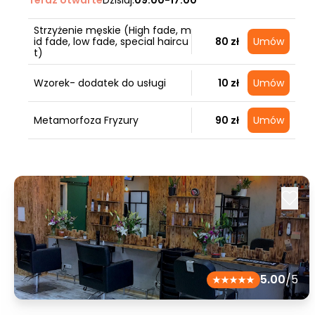
Teraz otwarte
Dzisiaj:
09:00-17:00
Strzyżenie męskie (High fade, m
id fade, low fade, special haircu
80 zł
Umów
t)
Wzorek- dodatek do usługi
10 zł
Umów
Metamorfoza Fryzury
90 zł
Umów
5.00
/5