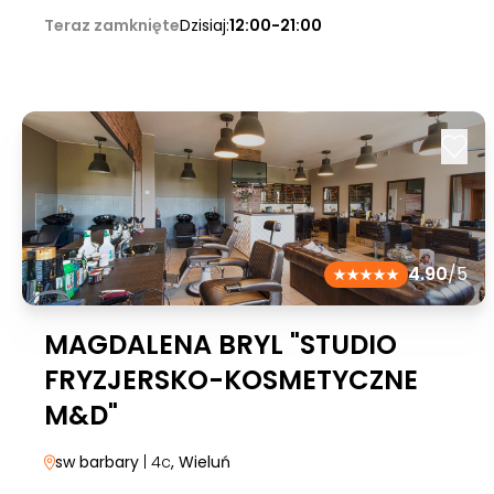
Teraz zamknięte
Dzisiaj:
12:00-21:00
4.90
/5
MAGDALENA BRYL "STUDIO
FRYZJERSKO-KOSMETYCZNE
M&D"
sw barbary
| 4c
, Wieluń