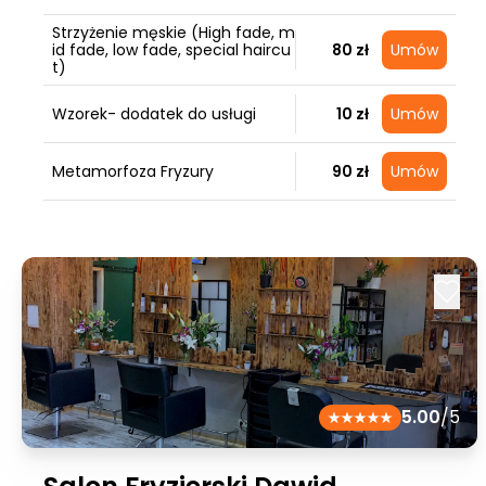
Strzyżenie męskie (High fade, m
id fade, low fade, special haircu
80 zł
Umów
t)
Wzorek- dodatek do usługi
10 zł
Umów
Metamorfoza Fryzury
90 zł
Umów
5.00
/5