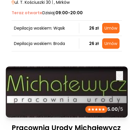
ul. T. Kościuszki 30
|
, Mirków
Teraz otwarte
Dzisiaj:
09:00-20:00
Depilacja woskiem: Wąsik
26 zł
Umów
Depilacja woskiem: Broda
26 zł
Umów
5.00
/5
Pracownia Urody Michałewycz