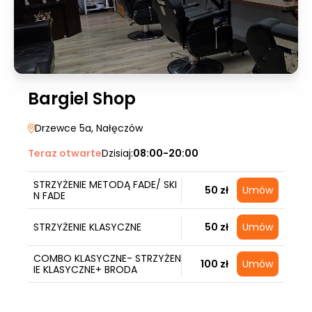
Bargiel Shop
Drzewce 5a
, Nałęczów
Teraz otwarte
Dzisiaj:
08:00-20:00
STRZYŻENIE METODĄ FADE/ SKI
50 zł
Umów
N FADE
STRZYŻENIE KLASYCZNE
50 zł
Umów
COMBO KLASYCZNE- STRZYŻEN
100 zł
Umów
IE KLASYCZNE+ BRODA