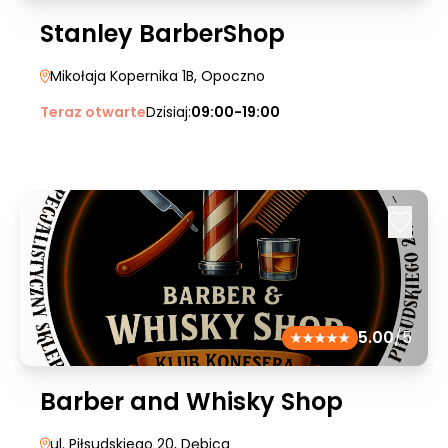
Stanley BarberShop
Mikołaja Kopernika 1B
, Opoczno
Teraz otwarte
Dzisiaj:
09:00-19:00
5.00
/5
Barber and Whisky Shop
ul. Piłsudskiego 20
, Dębica