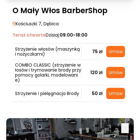
O Mały Włos BarberShop
Kościuszki 7
, Dębica
Teraz otwarte
Dzisiaj:
09:00-18:00
Strzyżenie włosów (maszynką
75 zł
Umów
i nożyczkami)
COMBO CLASSIC (strzyżenie w
łosów i trymowanie brody przy
120 zł
Umów
pomocy golarki, modelowani
e)
Strzyżenie i pielęgnacja Brody
50 zł
Umów