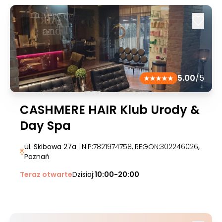
5.00
/5
CASHMERE HAIR Klub Urody &
Day Spa
ul. Skibowa 27a
| NIP:7821974758, REGON:302246026
,
Poznań
Teraz otwarte
Dzisiaj:
10:00-20:00