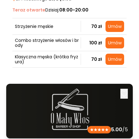
Teraz otwarte
Dzisiaj:
08:00-20:00
Strzyżenie męskie
70 zł
Umów
Combo strzyżenie włosów i br
100 zł
Umów
ody
Klasyczna męska (krótka fryz
70 zł
Umów
ura)
5.00
/5