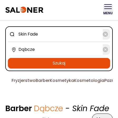
MENU
Szukaj
Fryzjerstwo
Barber
Kosmetyka
Kosmetologia
Pazno
Barber
Dąbcze
- Skin Fade