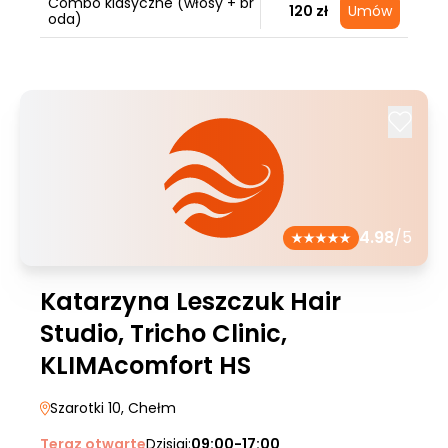
Combo klasyczne (włosy + br
120 zł
Umów
oda)
4.98
/5
Katarzyna Leszczuk Hair
Studio, Tricho Clinic,
KLIMAcomfort HS
Szarotki 10
, Chełm
Teraz otwarte
Dzisiaj:
09:00-17:00