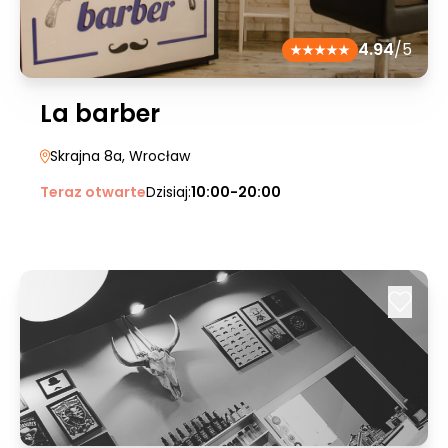
4.94
/5
La barber
Skrajna 8a
, Wrocław
Teraz otwarte
Dzisiaj:
10:00-20:00