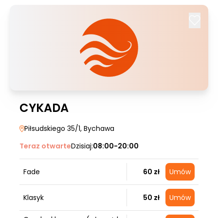
CYKADA
Piłsudskiego 35/1
, Bychawa
Teraz otwarte
Dzisiaj:
08:00-20:00
Fade
60 zł
Umów
Klasyk
50 zł
Umów