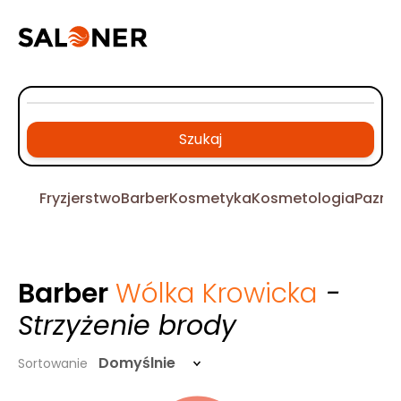
Szukaj
Fryzjerstwo
Barber
Kosmetyka
Kosmetologia
Pazno
Barber
Wólka Krowicka
-
Strzyżenie brody
Domyślnie
Sortowanie