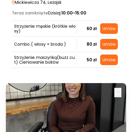
Mickiewicza 74
, Leżajsk
Teraz zamknięte
Dzisiaj:
10:00-15:00
Strzyżenie męskie (krótkie wło
60 zł
Umów
sy)
Combo ( włosy + broda )
80 zł
Umów
Strzyżenie maszynką(buzz cu
50 zł
Umów
t) Cieniowanie boków