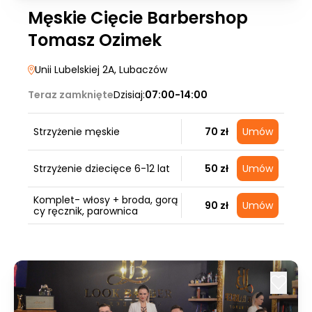
Męskie Cięcie Barbershop
Tomasz Ozimek
Unii Lubelskiej 2A
, Lubaczów
Teraz zamknięte
Dzisiaj:
07:00-14:00
Strzyżenie męskie
70 zł
Umów
Strzyżenie dziecięce 6-12 lat
50 zł
Umów
Komplet- włosy + broda, gorą
90 zł
Umów
cy ręcznik, parownica