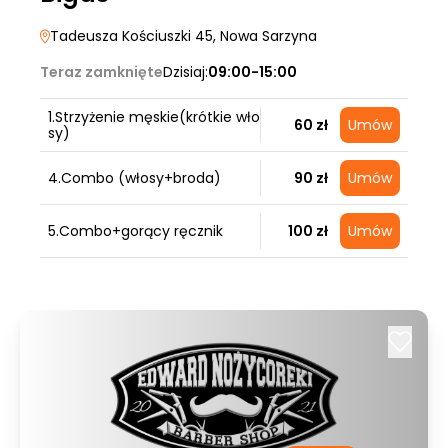
Tadeusza Kościuszki 45
, Nowa Sarzyna
Teraz zamknięte
Dzisiaj:
09:00-15:00
1.Strzyżenie męskie(krótkie wło
60 zł
Umów
sy)
4.Combo (włosy+broda)
90 zł
Umów
5.Combo+gorący ręcznik
100 zł
Umów