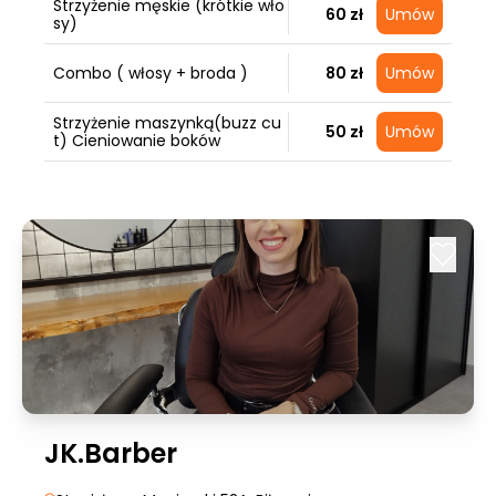
Strzyżenie męskie (krótkie wło
60 zł
Umów
sy)
Combo ( włosy + broda )
80 zł
Umów
Strzyżenie maszynką(buzz cu
50 zł
Umów
t) Cieniowanie boków
JK.Barber