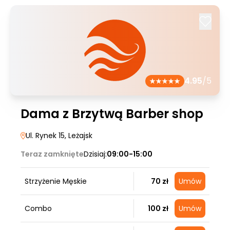
4.95
/5
Dama z Brzytwą Barber shop
Ul. Rynek 15
, Leżajsk
Teraz zamknięte
Dzisiaj:
09:00-15:00
Strzyżenie Męskie
70 zł
Umów
Combo
100 zł
Umów