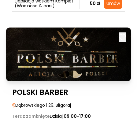
Depilacja woskiem Komplet
50 zł
Umów
(Wax nose & ears)
POLSKI BARBER
Dąbrowskiego
| 29
, Biłgoraj
Teraz zamknięte
Dzisiaj:
09:00-17:00