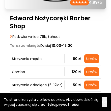
4.99
/5
Edward Nożycoręki Barber
Shop
Podzwierzyniec 76b
, Łańcut
Teraz zamknięte
Dzisiaj:
10:00-15:00
Strzyżenie męskie
80 zł
Umów
Combo
120 zł
Umów
Strzyżenie dziecięce (5-12lat)
50 zł
Umów
Ta strona korzysta z plików cookies. Aby dowiedzieć się
więcej zapoznaj się z
polityką prywatności
Najpopularniejsze usługi