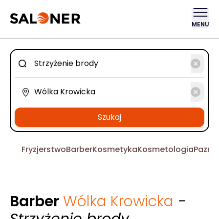
MENU
Szukaj
Fryzjerstwo
Barber
Kosmetyka
Kosmetologia
Pazno
Barber
Wólka Krowicka
-