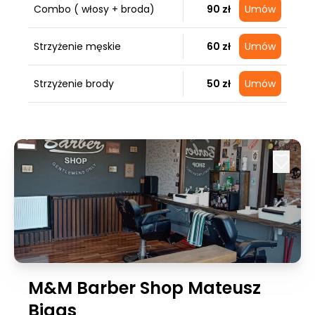
Combo ( włosy + broda)
90 zł
Umów
Strzyżenie męskie
60 zł
Umów
Strzyżenie brody
50 zł
Umów
M&M Barber Shop Mateusz
Bigas