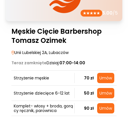
5.00
/5
Męskie Cięcie Barbershop
Tomasz Ozimek
Unii Lubelskiej 2A
, Lubaczów
Teraz zamknięte
Dzisiaj:
07:00-14:00
Strzyżenie męskie
70 zł
Umów
Strzyżenie dziecięce 6-12 lat
50 zł
Umów
Komplet- włosy + broda, gorą
90 zł
Umów
cy ręcznik, parownica