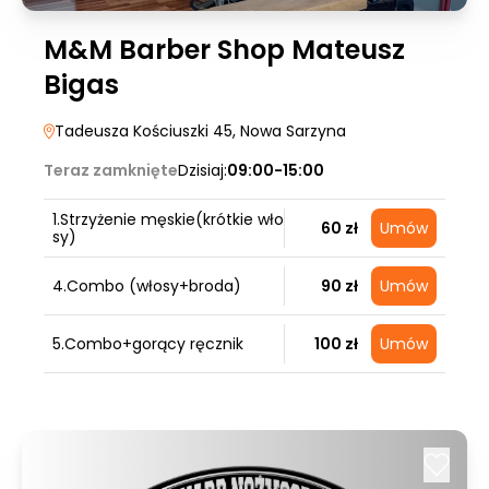
M&M Barber Shop Mateusz
Bigas
Tadeusza Kościuszki 45
, Nowa Sarzyna
Teraz zamknięte
Dzisiaj:
09:00-15:00
1.Strzyżenie męskie(krótkie wło
60 zł
Umów
sy)
4.Combo (włosy+broda)
90 zł
Umów
5.Combo+gorący ręcznik
100 zł
Umów