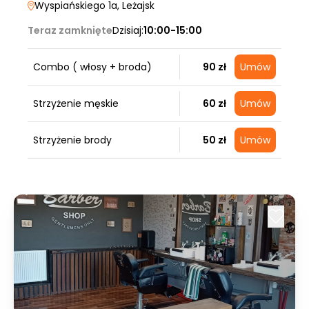
Wyspiańskiego 1a
, Leżajsk
Teraz zamknięte
Dzisiaj:
10:00-15:00
Combo ( włosy + broda)
90 zł
Umów
Strzyżenie męskie
60 zł
Umów
Strzyżenie brody
50 zł
Umów