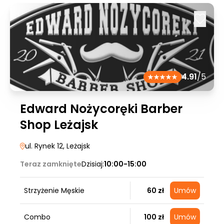
4.91
/5
Edward Nożycoręki Barber
Shop Leżajsk
ul. Rynek 12
, Leżajsk
Teraz zamknięte
Dzisiaj:
10:00-15:00
Strzyżenie Męskie
60 zł
Umów
Combo
100 zł
Umów