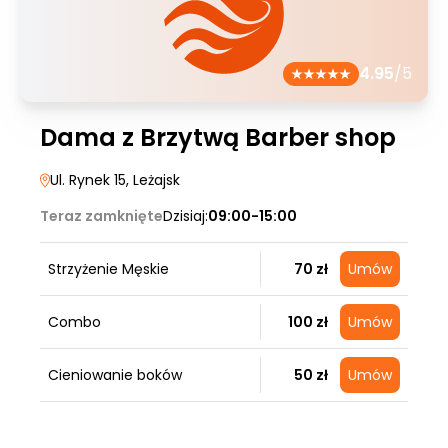
4.95
/5
Dama z Brzytwą Barber shop
Ul. Rynek 15
, Leżajsk
Teraz zamknięte
Dzisiaj:
09:00-15:00
Strzyżenie Męskie
70 zł
Umów
Combo
100 zł
Umów
Cieniowanie boków
50 zł
Umów