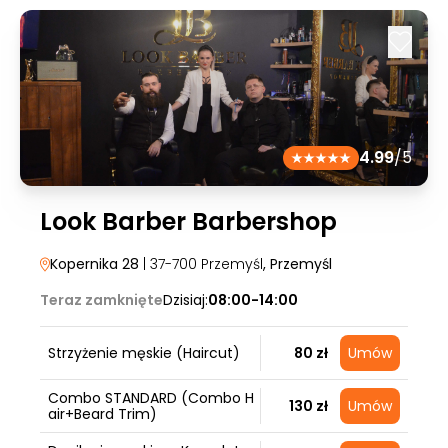
4.99
/5
Look Barber Barbershop
Kopernika 28
| 37-700 Przemyśl
, Przemyśl
Teraz zamknięte
Dzisiaj:
08:00-14:00
Strzyżenie męskie (Haircut)
80 zł
Umów
Combo STANDARD (Combo H
130 zł
Umów
air+Beard Trim)