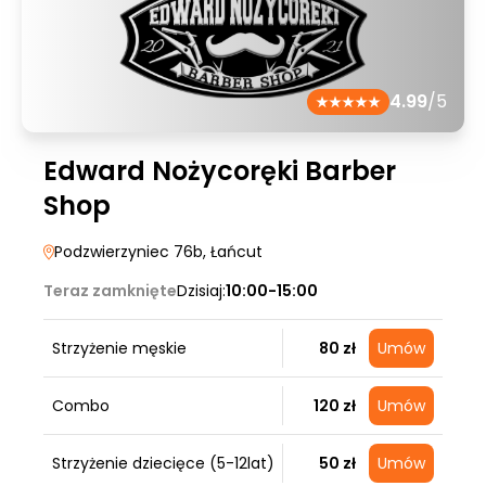
4.99
/5
Edward Nożycoręki Barber
Shop
Podzwierzyniec 76b
, Łańcut
Teraz zamknięte
Dzisiaj:
10:00-15:00
Strzyżenie męskie
80 zł
Umów
Combo
120 zł
Umów
Strzyżenie dziecięce (5-12lat)
50 zł
Umów