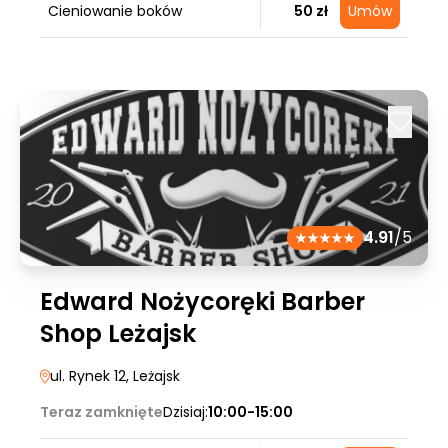
Cieniowanie boków
50 zł
Umów
4.91
/5
Edward Nożycoręki Barber
Shop Leżajsk
ul. Rynek 12
, Leżajsk
Teraz zamknięte
Dzisiaj:
10:00-15:00