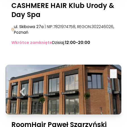
CASHMERE HAIR Klub Urody &
Day Spa
ul. Skibowa 27a
| NIP:7821974758, REGON:302246026
,
Poznań
Wkrótce zamknięte
Dzisiaj:
12:00-20:00
RoomHair Paweł Szarzyński