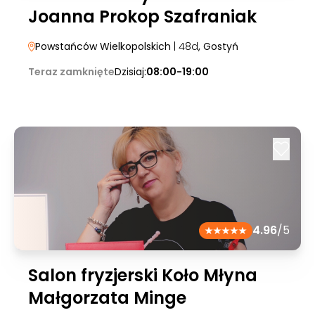
Joanna Prokop Szafraniak
Powstańców Wielkopolskich
| 48d
, Gostyń
Teraz zamknięte
Dzisiaj:
08:00-19:00
4.96
/5
Salon fryzjerski Koło Młyna
Małgorzata Minge