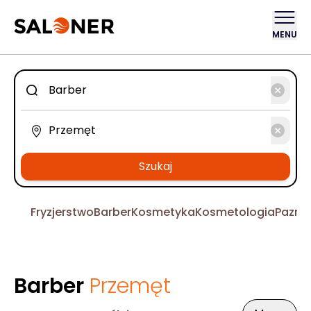
MENU
Szukaj
Fryzjerstwo
Barber
Kosmetyka
Kosmetologia
Pazno
Barber
Przemęt