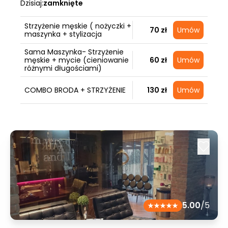
Dzisiaj:
zamknięte
Strzyżenie męskie ( nożyczki +
70 zł
Umów
maszynka + stylizacja
Sama Maszynka- Strzyżenie
męskie + mycie (cieniowanie
60 zł
Umów
różnymi długościami)
COMBO BRODA + STRZYŻENIE
130 zł
Umów
5.00
/5