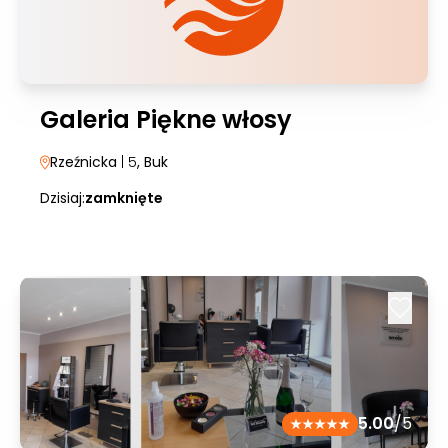
Galeria Piękne włosy
Rzeźnicka
| 5
, Buk
Dzisiaj:
zamknięte
5.00
/5