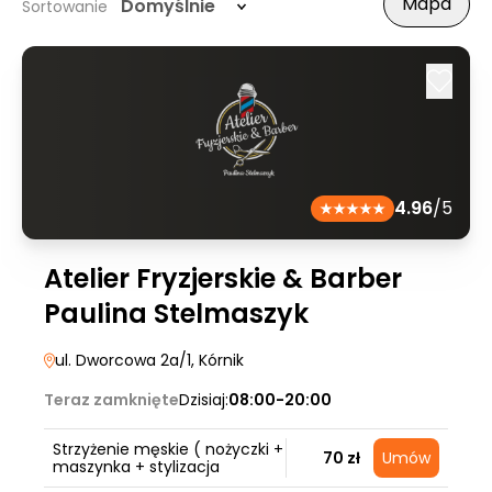
Mapa
Domyślnie
Sortowanie
4.96
/5
Atelier Fryzjerskie & Barber
Paulina Stelmaszyk
ul. Dworcowa 2a/1
, Kórnik
Teraz zamknięte
Dzisiaj:
08:00-20:00
Strzyżenie męskie ( nożyczki +
70 zł
Umów
maszynka + stylizacja