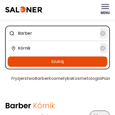
MENU
Szukaj
Fryzjerstwo
Barber
Kosmetyka
Kosmetologia
Pazno
Barber
Kórnik