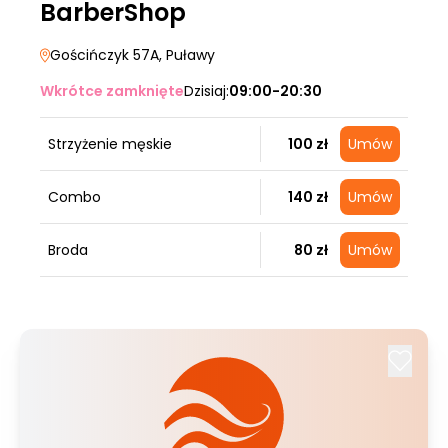
BarberShop
Gościńczyk 57A
, Puławy
Wkrótce zamknięte
Dzisiaj:
09:00-20:30
Strzyżenie męskie
100 zł
Umów
Combo
140 zł
Umów
Broda
80 zł
Umów