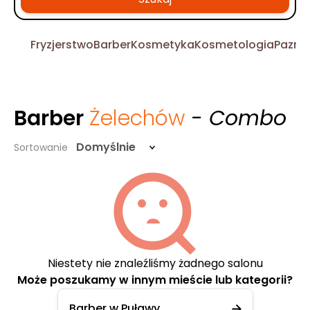
Fryzjerstwo
Barber
Kosmetyka
Kosmetologia
Pazno
Barber
Żelechów
- Combo
Domyślnie
Sortowanie
Niestety nie znaleźliśmy żadnego salonu
Może poszukamy w innym mieście lub kategorii?
Barber w Puławy