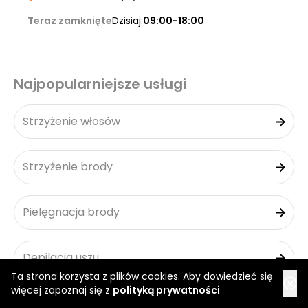
Teraz zamknięte
Dzisiaj:
09:00-18:00
Najpopularniejsze usługi
Strzyżenie włosów
Strzyżenie brody
Pielęgnacja brody
Depilacja uszu
Ta strona korzysta z plików cookies. Aby dowiedzieć się
więcej zapoznaj się z
polityką prywatności
Skin Fade