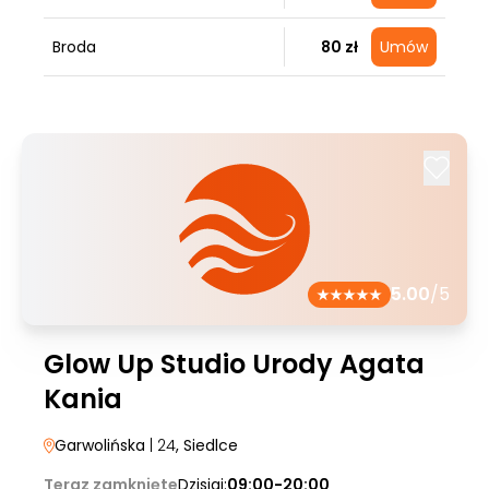
Broda
80 zł
Umów
5.00
/5
Glow Up Studio Urody Agata
Kania
Garwolińska
| 24
, Siedlce
Teraz zamknięte
Dzisiaj:
09:00-20:00