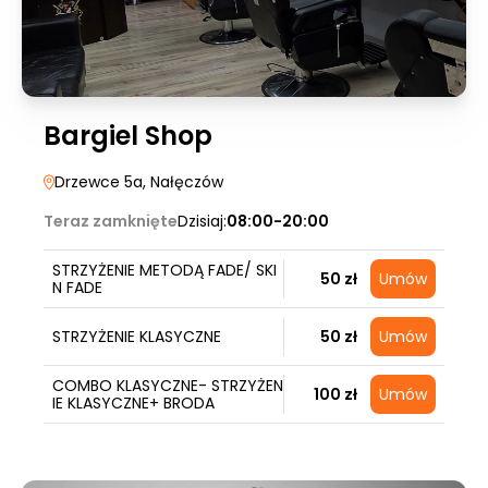
Bargiel Shop
Drzewce 5a
, Nałęczów
Teraz zamknięte
Dzisiaj:
08:00-20:00
STRZYŻENIE METODĄ FADE/ SKI
50 zł
Umów
N FADE
STRZYŻENIE KLASYCZNE
50 zł
Umów
COMBO KLASYCZNE- STRZYŻEN
100 zł
Umów
IE KLASYCZNE+ BRODA