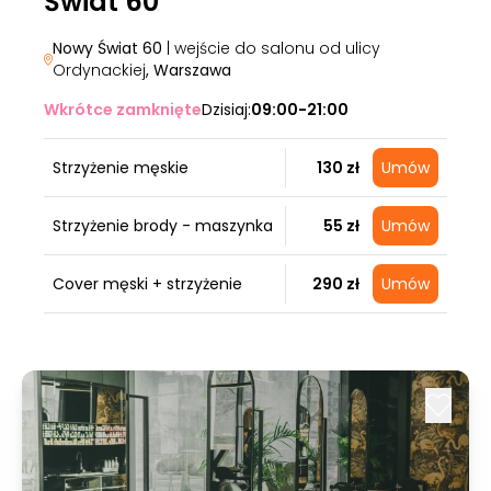
Świat 60
Nowy Świat 60
| wejście do salonu od ulicy
Ordynackiej
, Warszawa
Wkrótce zamknięte
Dzisiaj:
09:00-21:00
Strzyżenie męskie
130 zł
Umów
Strzyżenie brody - maszynka
55 zł
Umów
Cover męski + strzyżenie
290 zł
Umów