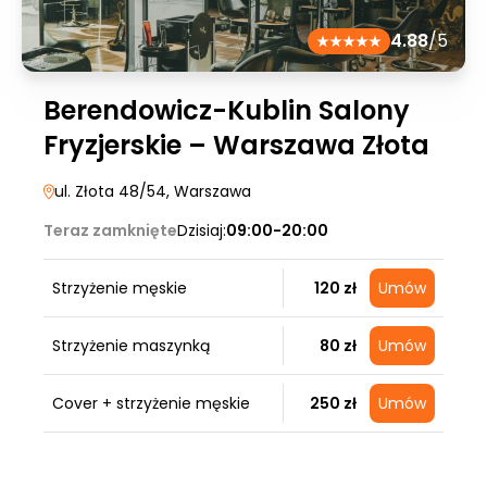
4.88
/5
Berendowicz-Kublin Salony
Fryzjerskie – Warszawa Złota
ul. Złota 48/54
, Warszawa
Teraz zamknięte
Dzisiaj:
09:00-20:00
Strzyżenie męskie
120 zł
Umów
Strzyżenie maszynką
80 zł
Umów
Cover + strzyżenie męskie
250 zł
Umów