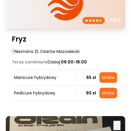
4.74
/5
Fryz
Nieznana 21
, Ożarów Mazowiecki
Teraz zamknięte
Dzisiaj:
09:00-18:00
Manicure hybrydowy
65 zł
Umów
Pedicure hybrydowy
90 zł
Umów