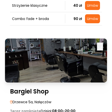
Strzyżenie klasyczne
40 zł
Umów
Combo fade + broda
90 zł
Umów
Bargiel Shop
Drzewce 5a
, Nałęczów
Teraz zamknięte
Dzisiaj:
08:00-20:00