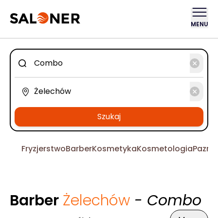
MENU
Szukaj
Fryzjerstwo
Barber
Kosmetyka
Kosmetologia
Pazno
Barber
Żelechów
- Combo