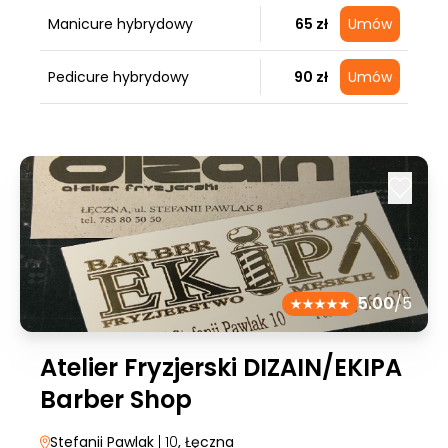
Manicure hybrydowy
65 zł
Umów
Pedicure hybrydowy
90 zł
Umów
5.00
/5
Atelier Fryzjerski DIZAIN/EKIPA
Barber Shop
Stefanii Pawlak
| 10
, Łęczna