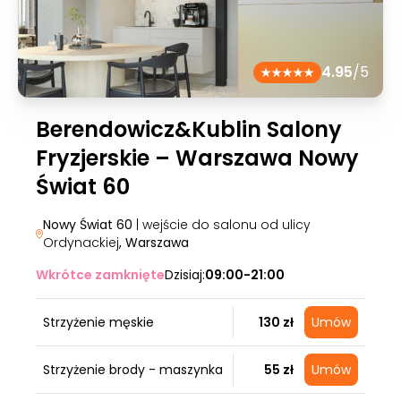
4.95
/5
Berendowicz&Kublin Salony
Fryzjerskie – Warszawa Nowy
Świat 60
Nowy Świat 60
| wejście do salonu od ulicy
Ordynackiej
, Warszawa
Wkrótce zamknięte
Dzisiaj:
09:00-21:00
Strzyżenie męskie
130 zł
Umów
Strzyżenie brody - maszynka
55 zł
Umów