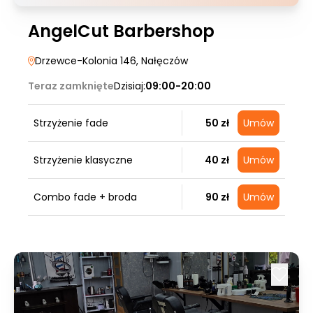
AngelCut Barbershop
Drzewce-Kolonia 146
, Nałęczów
Teraz zamknięte
Dzisiaj:
09:00-20:00
Strzyżenie fade
50 zł
Umów
Strzyżenie klasyczne
40 zł
Umów
Combo fade + broda
90 zł
Umów