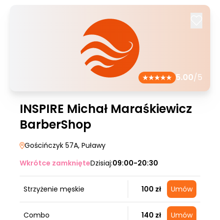
5.00
/5
INSPIRE Michał Maraśkiewicz
BarberShop
Gościńczyk 57A
, Puławy
Wkrótce zamknięte
Dzisiaj:
09:00-20:30
Strzyżenie męskie
100 zł
Umów
Combo
140 zł
Umów