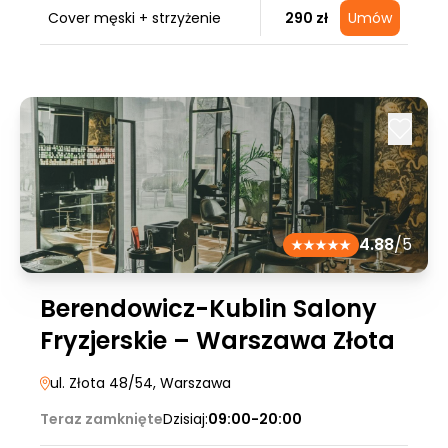
Cover męski + strzyżenie
290 zł
Umów
4.88
/5
Berendowicz-Kublin Salony
Fryzjerskie – Warszawa Złota
ul. Złota 48/54
, Warszawa
Teraz zamknięte
Dzisiaj:
09:00-20:00