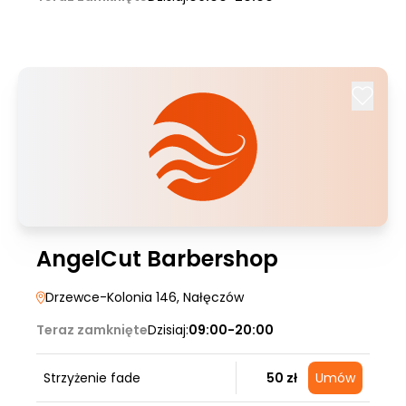
AngelCut Barbershop
Drzewce-Kolonia 146
, Nałęczów
Teraz zamknięte
Dzisiaj:
09:00-20:00
Strzyżenie fade
50 zł
Umów