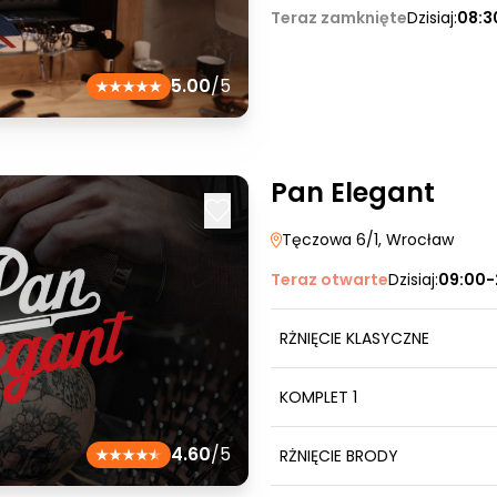
Teraz zamknięte
Dzisiaj:
08:3
5.00
/5
Pan Elegant
Tęczowa 6/1
, Wrocław
Teraz otwarte
Dzisiaj:
09:00-
RŻNIĘCIE KLASYCZNE
KOMPLET 1
4.60
/5
RŻNIĘCIE BRODY