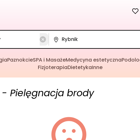
gia
Paznokcie
SPA i Masaże
Medycyna estetyczna
Podolo
Fizjoterapia
Dietetyka
Inne
- Pielęgnacja brody