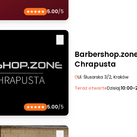
5.00
/5
Barbershop.zone
Chrapusta
Ul. Ślusarska 3/2
, Kraków
Teraz otwarte
Dzisiaj:
10:00-
5.00
/5