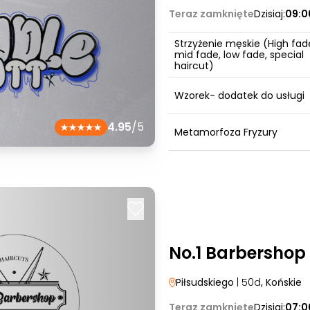
Teraz zamknięte
Dzisiaj:
09:0
Strzyżenie męskie (High fad
mid fade, low fade, special
haircut)
Wzorek- dodatek do usługi
4.95
/5
Metamorfoza Fryzury
No.1 Barbershop
Piłsudskiego
| 50d
, Końskie
Teraz zamknięte
Dzisiaj:
07:0