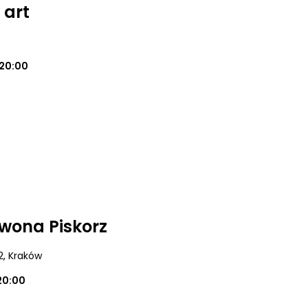
 art
20:00
Iwona Piskorz
2
, Kraków
20:00