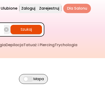
Ulubione
Zaloguj
Zarejestruj
Dla Salonu
Szukaj
gia
Depilacja
Tatuaż i Piercing
Trychologia
Mapa
Przełącz widok mapy