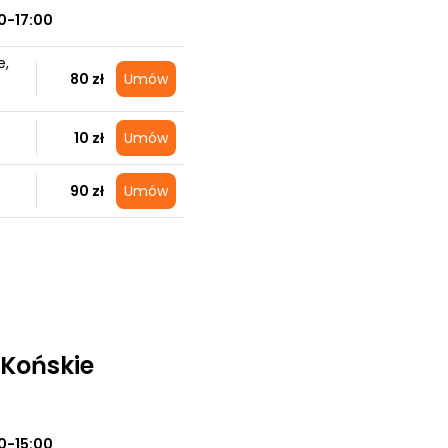
0-17:00
e,
80 zł
Umów
10 zł
Umów
90 zł
Umów
 Końskie
0-15:00