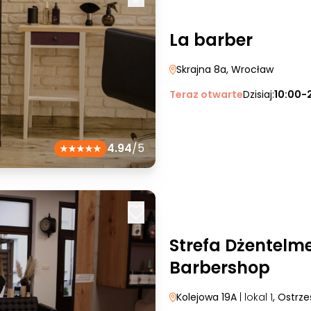
La barber
Skrajna 8a
, Wrocław
Teraz otwarte
Dzisiaj:
10:00-
4.94
/5
Strefa Dżentelm
Barbershop
Kolejowa 19A
| lokal 1
, Ostrz