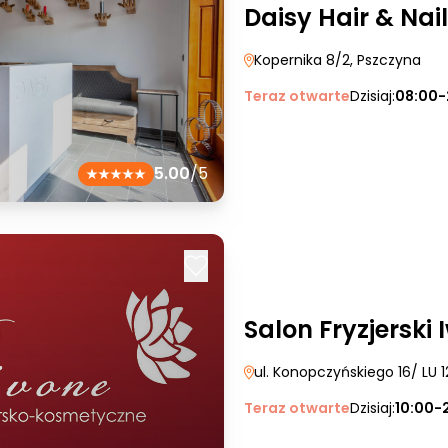
Daisy Hair & Nail
Kopernika 8/2
, Pszczyna
Teraz otwarte
Dzisiaj:
08:00-
5.00
/5
Salon Fryzjerski 
ul. Konopczyńskiego 16/ LU 1
Teraz otwarte
Dzisiaj:
10:00-