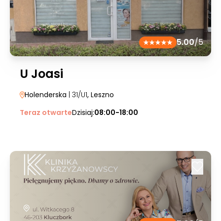
5.00
/5
U Joasi
Holenderska
| 31/U1
, Leszno
Teraz otwarte
Dzisiaj:
08:00-18:00