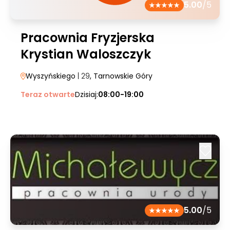
5.00
/5
Pracownia Fryzjerska
Krystian Waloszczyk
Wyszyńskiego
| 29
, Tarnowskie Góry
Teraz otwarte
Dzisiaj:
08:00-19:00
5.00
/5