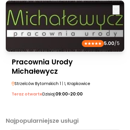
5.00
/5
Pracownia Urody
Michałewycz
Strzelców Bytomskich 1
| 1
, Krapkowice
Teraz otwarte
Dzisiaj:
09:00-20:00
Najpopularniejsze usługi