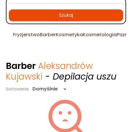
Szukaj
Fryzjerstwo
Barber
Kosmetyka
Kosmetologia
Pazno
Barber
Aleksandrów
Kujawski
- Depilacja uszu
Domyślnie
Sortowanie