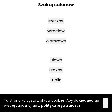
Szukaj salonów
Rzeszów
Wrocław
Warszawa
Oława
Kraków
Lublin
Mielec
Ta strona korzysta z plików cookies. Aby dowiedzieć się
więcej zapoznaj się z
polityką prywatności
Leszno