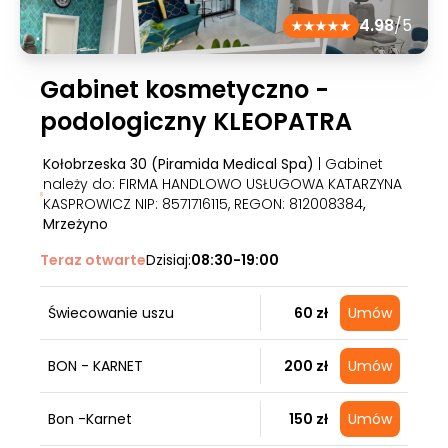
4.98
/5
Gabinet kosmetyczno -
podologiczny KLEOPATRA
Kołobrzeska 30 (Piramida Medical Spa)
| Gabinet
należy do: FIRMA HANDLOWO USŁUGOWA KATARZYNA
KASPROWICZ NIP: 8571716115, REGON: 812008384
,
Mrzeżyno
Teraz otwarte
Dzisiaj:
08:30-19:00
Świecowanie uszu
60 zł
Umów
BON - KARNET
200 zł
Umów
Bon -Karnet
150 zł
Umów