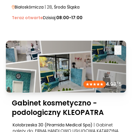
Białoskórnicza
| 28
, Środa Śląska
Teraz otwarte
Dzisiaj:
08:00-17:00
4.98
/5
Gabinet kosmetyczno -
podologiczny KLEOPATRA
Kołobrzeska 30 (Piramida Medical Spa)
| Gabinet
należy do: FIRMA HANDLOWO USŁUGOWA KATARZYNA