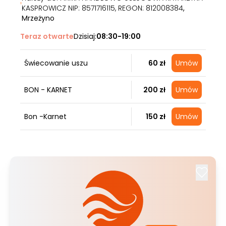
KASPROWICZ NIP: 8571716115, REGON: 812008384
,
Mrzeżyno
Teraz otwarte
Dzisiaj:
08:30-19:00
Świecowanie uszu
60 zł
Umów
BON - KARNET
200 zł
Umów
Bon -Karnet
150 zł
Umów