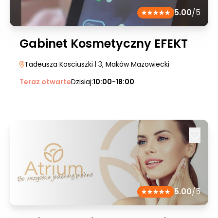
5.00
/5
Gabinet Kosmetyczny EFEKT
Tadeusza Kosciuszki
| 3
, Maków Mazowiecki
Teraz otwarte
Dzisiaj:
10:00-18:00
5.00
/5