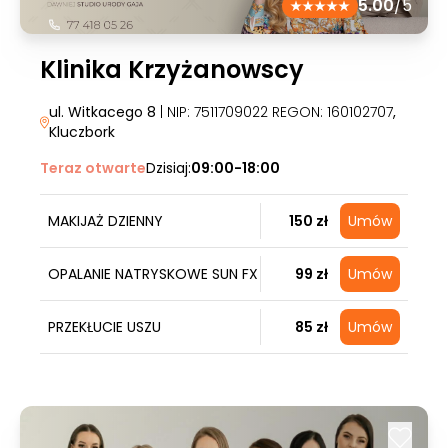
5.00
/5
Klinika Krzyżanowscy
ul. Witkacego 8
| NIP: 7511709022 REGON: 160102707
,
Kluczbork
Teraz otwarte
Dzisiaj:
09:00-18:00
MAKIJAŻ DZIENNY
150 zł
Umów
OPALANIE NATRYSKOWE SUN FX
99 zł
Umów
PRZEKŁUCIE USZU
85 zł
Umów