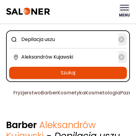
MENU
Szukaj
Fryzjerstwo
Barber
Kosmetyka
Kosmetologia
Pazno
Barber
Aleksandrów