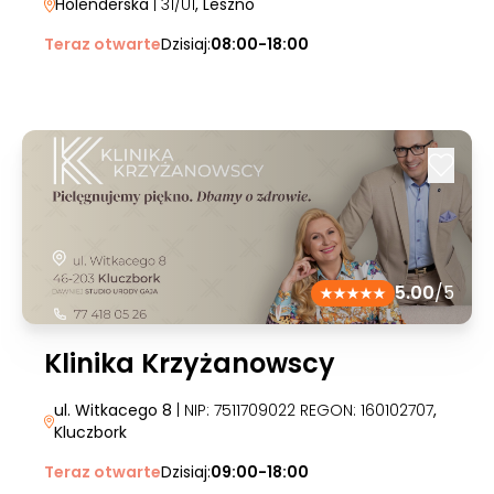
Holenderska
| 31/U1
, Leszno
Teraz otwarte
Dzisiaj:
08:00-18:00
5.00
/5
Klinika Krzyżanowscy
ul. Witkacego 8
| NIP: 7511709022 REGON: 160102707
,
Kluczbork
Teraz otwarte
Dzisiaj:
09:00-18:00