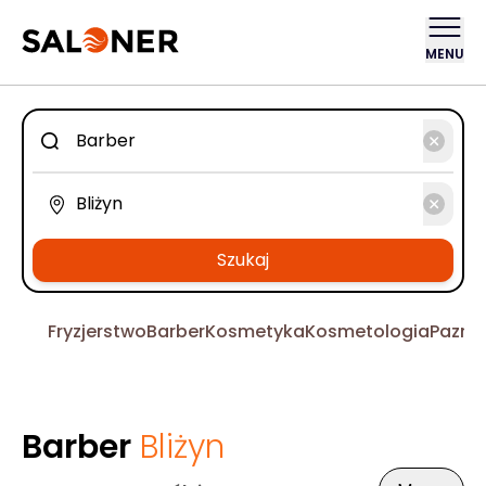
MENU
Szukaj
Fryzjerstwo
Barber
Kosmetyka
Kosmetologia
Pazno
Barber
Bliżyn