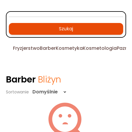
Szukaj
Fryzjerstwo
Barber
Kosmetyka
Kosmetologia
Pazno
Barber
Bliżyn
Domyślnie
Sortowanie