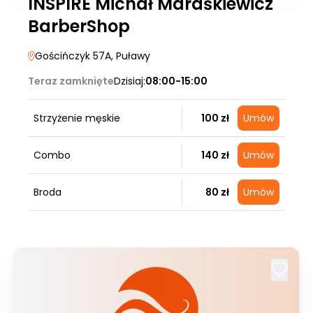
INSPIRE Michał Maraśkiewicz
BarberShop
Gościńczyk 57A
, Puławy
Teraz zamknięte
Dzisiaj:
08:00-15:00
Strzyżenie męskie
100 zł
Umów
Combo
140 zł
Umów
Broda
80 zł
Umów