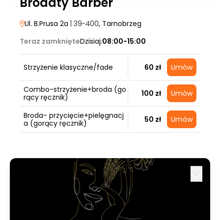
Brodaty Barber
Ul. B.Prusa 2a
| 39-400
, Tarnobrzeg
Teraz zamknięte
Dzisiaj:
08:00-15:00
Strzyżenie klasyczne/fade
60 zł
Umów
Combo-strzyżenie+broda (go
100 zł
Umów
rący ręcznik)
Broda- przycięcie+pielęgnacj
50 zł
Umów
a (gorący ręcznik)