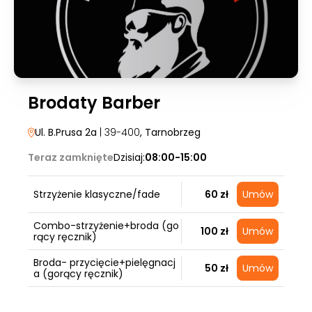
Brodaty Barber
Ul. B.Prusa 2a
| 39-400
, Tarnobrzeg
Teraz zamknięte
Dzisiaj:
08:00-15:00
Strzyżenie klasyczne/fade
60 zł
Umów
Combo-strzyżenie+broda (go
100 zł
Umów
rący ręcznik)
Broda- przycięcie+pielęgnacj
50 zł
Umów
a (gorący ręcznik)