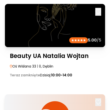
5.00
/5
Beauty UA Natalia Wojtan
Oś Wiślana 33
| 8
, Dęblin
Teraz zamknięte
Dzisiaj:
10:00-14:00