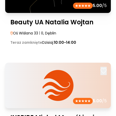
5.00
/5
Beauty UA Natalia Wojtan
Oś Wiślana 33
| 8
, Dęblin
Teraz zamknięte
Dzisiaj:
10:00-14:00
5.00
/5