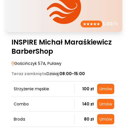
5.00
/5
INSPIRE Michał Maraśkiewicz
BarberShop
Gościńczyk 57A
, Puławy
Teraz zamknięte
Dzisiaj:
08:00-15:00
Strzyżenie męskie
100 zł
Umów
Combo
140 zł
Umów
Broda
80 zł
Umów