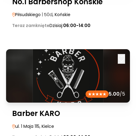
No.1 Barbershop Końskie
Piłsudskiego
| 50d
, Końskie
Teraz zamknięte
Dzisiaj:
06:00-14:00
5.00
/5
Barber KARO
ul. 1 Maja 115
, Kielce