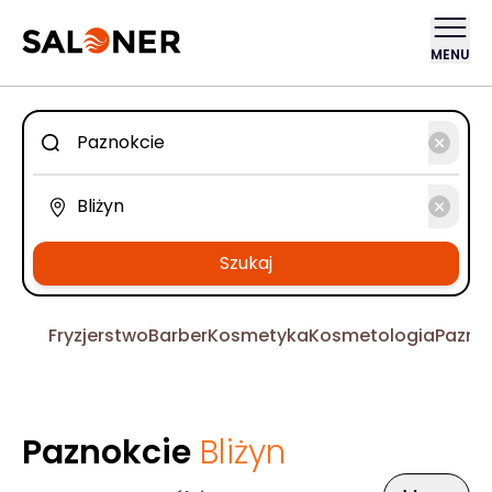
MENU
Szukaj
Fryzjerstwo
Barber
Kosmetyka
Kosmetologia
Pazno
Paznokcie
Bliżyn