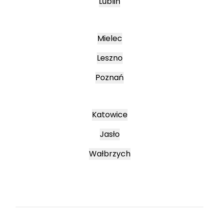
Lublin
Mielec
Leszno
Poznań
Katowice
Jasło
Wałbrzych