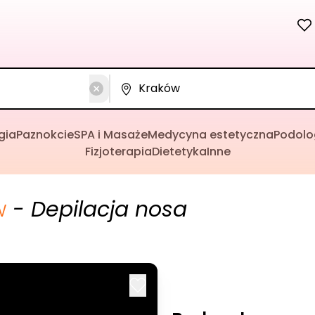
gia
Paznokcie
SPA i Masaże
Medycyna estetyczna
Podolo
Fizjoterapia
Dietetyka
Inne
w
- Depilacja nosa