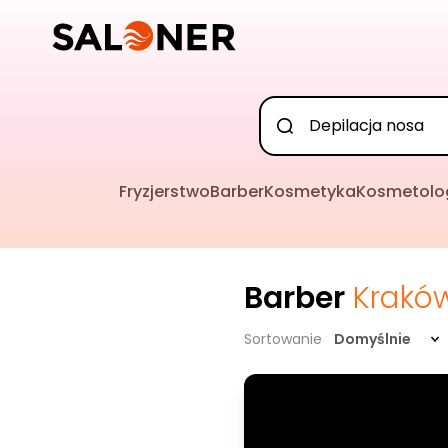
Fryzjerstwo
Barber
Kosmetyka
Kosmetolo
Barber
Krakó
Sortowanie
Domyślnie