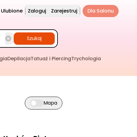
Ulubione
Zaloguj
Zarejestruj
Dla Salonu
Szukaj
gia
Depilacja
Tatuaż i Piercing
Trychologia
Mapa
Przełącz widok mapy