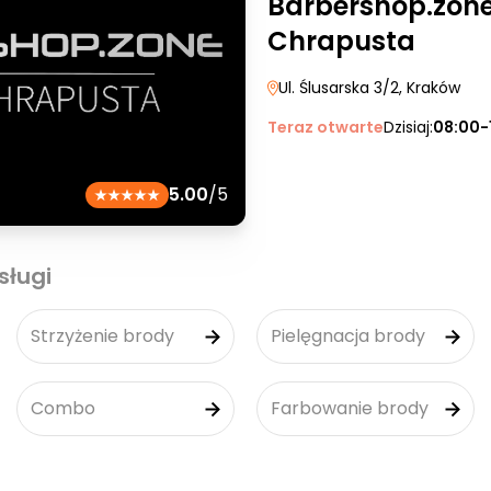
Barbershop.zone
Chrapusta
Ul. Ślusarska 3/2
, Kraków
Teraz otwarte
Dzisiaj:
08:00-
5.00
/5
sługi
Strzyżenie brody
Pielęgnacja brody
Combo
Farbowanie brody