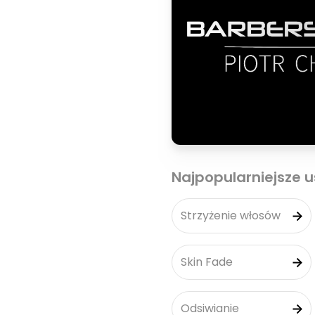
Najpopularniejsze u
Strzyżenie włosów
Skin Fade
Odsiwianie