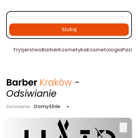
Szukaj
Fryzjerstwo
Barber
Kosmetyka
Kosmetologia
Pazno
Barber
Kraków
-
Odsiwianie
Domyślnie
Sortowanie