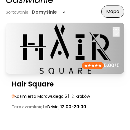
Odsiwianie
Mapa
Domyślnie
Sortowanie
5.00
/5
Hair Square
Kazimierza Morawskiego 5
| 12
, Kraków
Teraz zamknięte
Dzisiaj:
12:00-20:00