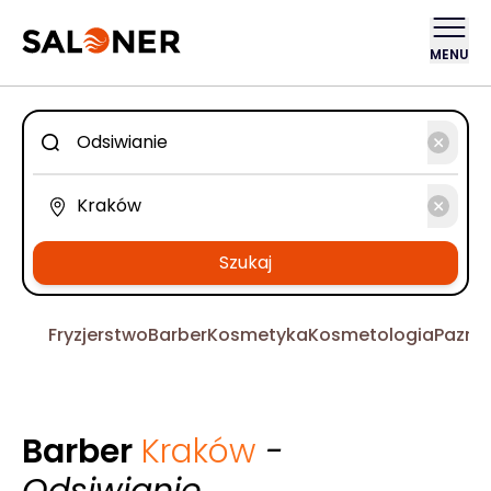
MENU
Szukaj
Fryzjerstwo
Barber
Kosmetyka
Kosmetologia
Pazno
Barber
Kraków
-