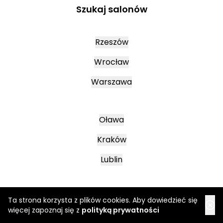
Szukaj salonów
Rzeszów
Wrocław
Warszawa
Oława
Kraków
Lublin
Mielec
Ta strona korzysta z plików cookies. Aby dowiedzieć się
więcej zapoznaj się z
polityką prywatności
Leszno