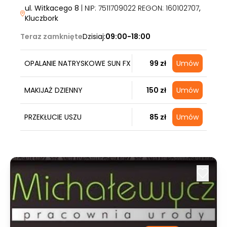
ul. Witkacego 8
| NIP: 7511709022 REGON: 160102707
,
Kluczbork
Teraz zamknięte
Dzisiaj:
09:00-18:00
OPALANIE NATRYSKOWE SUN FX
99 zł
Umów
MAKIJAŻ DZIENNY
150 zł
Umów
PRZEKŁUCIE USZU
85 zł
Umów