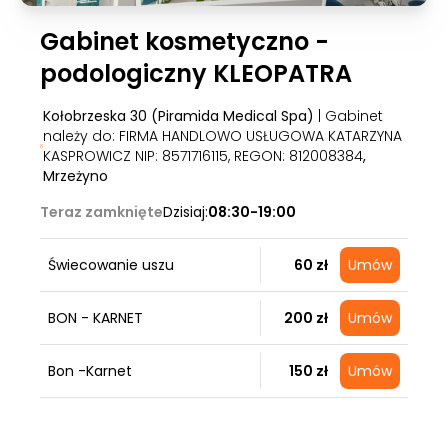
Gabinet kosmetyczno -
podologiczny KLEOPATRA
Kołobrzeska 30 (Piramida Medical Spa)
| Gabinet
należy do: FIRMA HANDLOWO USŁUGOWA KATARZYNA
KASPROWICZ NIP: 8571716115, REGON: 812008384
,
Mrzeżyno
Teraz zamknięte
Dzisiaj:
08:30-19:00
Świecowanie uszu
60 zł
Umów
BON - KARNET
200 zł
Umów
Bon -Karnet
150 zł
Umów