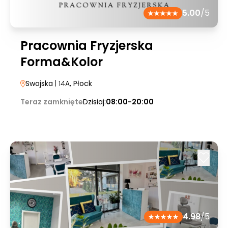
5.00
/5
Pracownia Fryzjerska
Forma&Kolor
Swojska
| 14A
, Płock
Teraz zamknięte
Dzisiaj:
08:00-20:00
4.98
/5