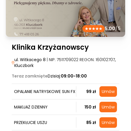
5.00
/5
Klinika Krzyżanowscy
ul. Witkacego 8
| NIP: 7511709022 REGON: 160102707
,
Kluczbork
Teraz zamknięte
Dzisiaj:
09:00-18:00
OPALANIE NATRYSKOWE SUN FX
99 zł
Umów
MAKIJAŻ DZIENNY
150 zł
Umów
PRZEKŁUCIE USZU
85 zł
Umów