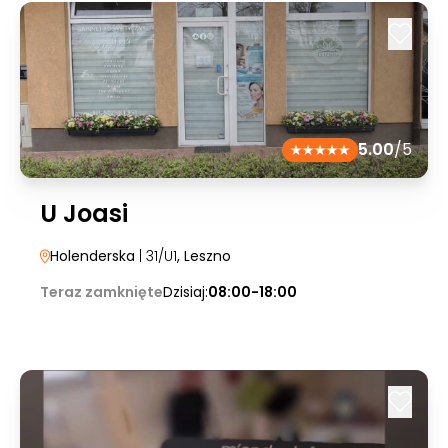
5.00
/5
U Joasi
Holenderska
| 31/U1
, Leszno
Teraz zamknięte
Dzisiaj:
08:00-18:00