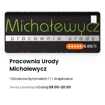
5.00
/5
Pracownia Urody
Michałewycz
Strzelców Bytomskich 1
| 1
, Krapkowice
Teraz zamknięte
Dzisiaj:
09:00-20:00