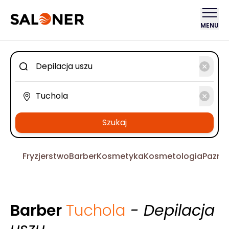
MENU
Szukaj
Fryzjerstwo
Barber
Kosmetyka
Kosmetologia
Pazno
Barber
Tuchola
- Depilacja