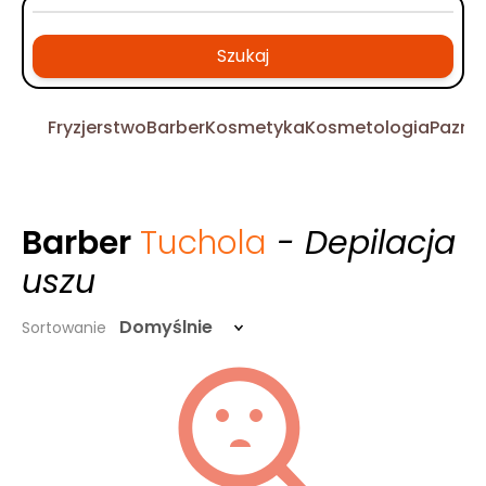
Szukaj
Fryzjerstwo
Barber
Kosmetyka
Kosmetologia
Pazno
Barber
Tuchola
- Depilacja
uszu
Domyślnie
Sortowanie