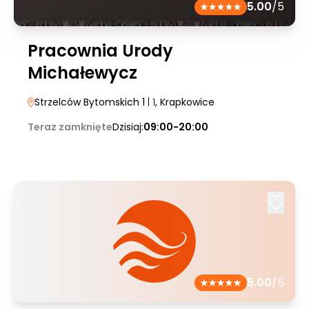
5.00
/5
Pracownia Urody
Michałewycz
Strzelców Bytomskich 1
| 1
, Krapkowice
Teraz zamknięte
Dzisiaj:
09:00-20:00
5.00
/5