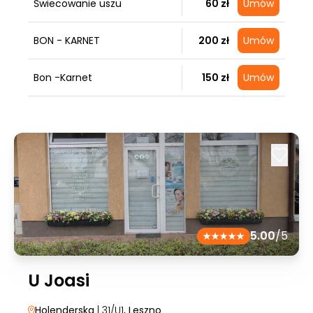
Świecowanie uszu
60 zł
Umów
BON - KARNET
200 zł
Umów
Bon -Karnet
150 zł
Umów
5.00
/5
U Joasi
Holenderska
| 31/U1
, Leszno