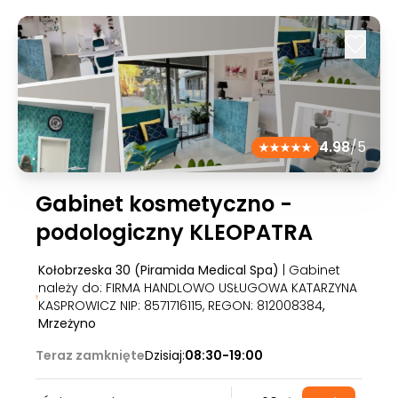
4.98
/5
Gabinet kosmetyczno -
podologiczny KLEOPATRA
Kołobrzeska 30 (Piramida Medical Spa)
| Gabinet
należy do: FIRMA HANDLOWO USŁUGOWA KATARZYNA
KASPROWICZ NIP: 8571716115, REGON: 812008384
,
Mrzeżyno
Teraz zamknięte
Dzisiaj:
08:30-19:00