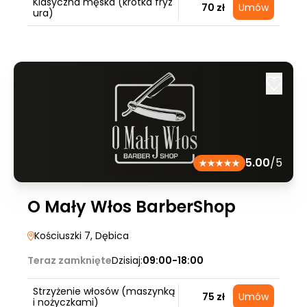
Klasyczna męska (krótka fryz
70 zł
Umów
ura)
5.00
/5
O Mały Włos BarberShop
Kościuszki 7
, Dębica
Teraz zamknięte
Dzisiaj:
09:00-18:00
Strzyżenie włosów (maszynką
75 zł
Umów
i nożyczkami)