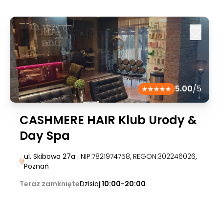
5.00
/5
CASHMERE HAIR Klub Urody &
Day Spa
ul. Skibowa 27a
| NIP:7821974758, REGON:302246026
,
Poznań
Teraz zamknięte
Dzisiaj:
10:00-20:00