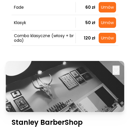
Fade
60 zł
Umów
Klasyk
50 zł
Umów
Combo klasyczne (włosy + br
120 zł
Umów
oda)
Stanley BarberShop