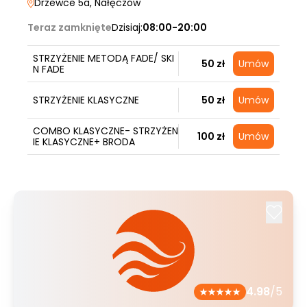
Drzewce 5a
, Nałęczów
Teraz zamknięte
Dzisiaj:
08:00-20:00
STRZYŻENIE METODĄ FADE/ SKI
50 zł
Umów
N FADE
STRZYŻENIE KLASYCZNE
50 zł
Umów
COMBO KLASYCZNE- STRZYŻEN
100 zł
Umów
IE KLASYCZNE+ BRODA
4.98
/5