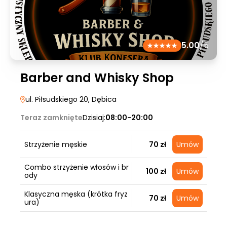
5.00
/5
Barber and Whisky Shop
ul. Piłsudskiego 20
, Dębica
Teraz zamknięte
Dzisiaj:
08:00-20:00
Strzyżenie męskie
70 zł
Umów
Combo strzyżenie włosów i br
100 zł
Umów
ody
Klasyczna męska (krótka fryz
70 zł
Umów
ura)