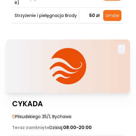
e)
Strzyżenie i pielęgnacja Brody
50 zł
Umów
CYKADA
Piłsudskiego 35/1
, Bychawa
Teraz zamknięte
Dzisiaj:
08:00-20:00