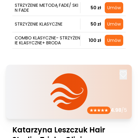
STRZYŻENIE METODĄ FADE/ SKI
50 zł
Umów
N FADE
STRZYŻENIE KLASYCZNE
50 zł
Umów
COMBO KLASYCZNE- STRZYŻEN
100 zł
Umów
IE KLASYCZNE+ BRODA
4.98
/5
Katarzyna Leszczuk Hair