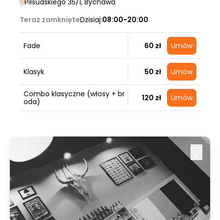
Piłsudskiego 35/1
, Bychawa
Teraz zamknięte
Dzisiaj:
08:00-20:00
Fade
60 zł
Umów
Klasyk
50 zł
Umów
Combo klasyczne (włosy + br
120 zł
Umów
oda)