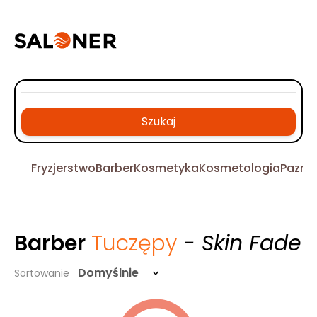
Szukaj
Fryzjerstwo
Barber
Kosmetyka
Kosmetologia
Pazno
Barber
Tuczępy
- Skin Fade
Domyślnie
Sortowanie