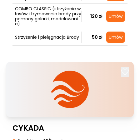
COMBO CLASSIC (strzyżenie w
łosów i trymowanie brody przy
120 zł
Umów
pomocy golarki, modelowani
e)
Strzyżenie i pielęgnacja Brody
50 zł
Umów
CYKADA