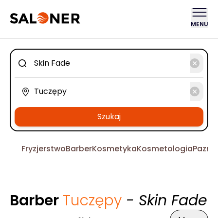
MENU
Szukaj
Fryzjerstwo
Barber
Kosmetyka
Kosmetologia
Pazno
Barber
Tuczępy
- Skin Fade