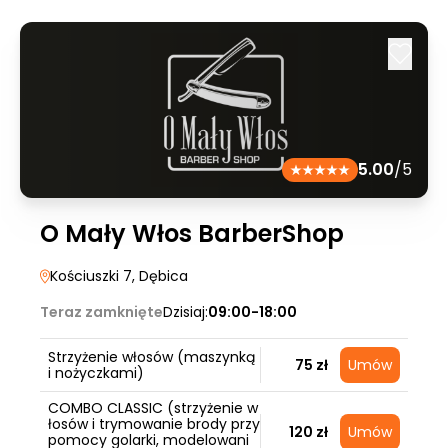
5.00
/5
O Mały Włos BarberShop
Kościuszki 7
, Dębica
Teraz zamknięte
Dzisiaj:
09:00-18:00
Strzyżenie włosów (maszynką
75 zł
Umów
i nożyczkami)
COMBO CLASSIC (strzyżenie w
łosów i trymowanie brody przy
120 zł
Umów
pomocy golarki, modelowani