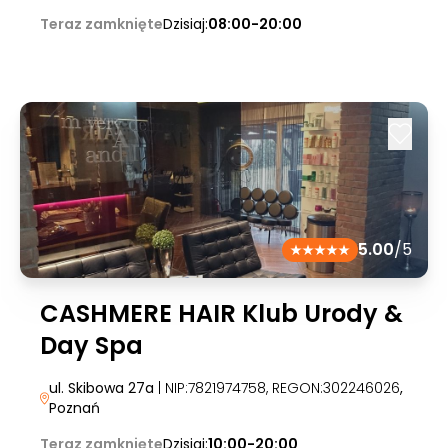
Teraz zamknięte
Dzisiaj:
08:00-20:00
5.00
/5
CASHMERE HAIR Klub Urody &
Day Spa
ul. Skibowa 27a
| NIP:7821974758, REGON:302246026
,
Poznań
Teraz zamknięte
Dzisiaj:
10:00-20:00