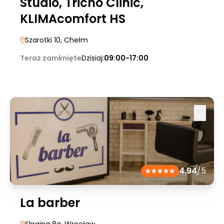
Studio, Tricho Clinic,
KLIMAcomfort HS
Szarotki 10
, Chełm
Teraz zamknięte
Dzisiaj:
09:00-17:00
4.94
/5
La barber