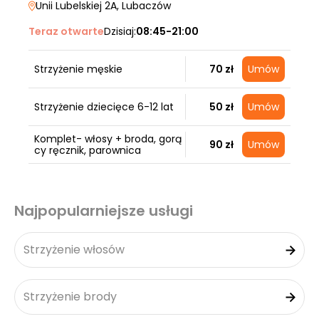
Unii Lubelskiej 2A
, Lubaczów
Teraz otwarte
Dzisiaj:
08:45-21:00
Strzyżenie męskie
70 zł
Umów
Strzyżenie dziecięce 6-12 lat
50 zł
Umów
Komplet- włosy + broda, gorą
90 zł
Umów
cy ręcznik, parownica
Najpopularniejsze usługi
Strzyżenie włosów
Strzyżenie brody