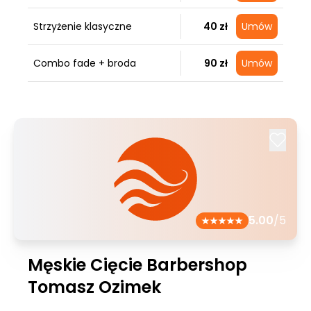
Strzyżenie klasyczne
40 zł
Umów
Combo fade + broda
90 zł
Umów
5.00
/5
Męskie Cięcie Barbershop
Tomasz Ozimek