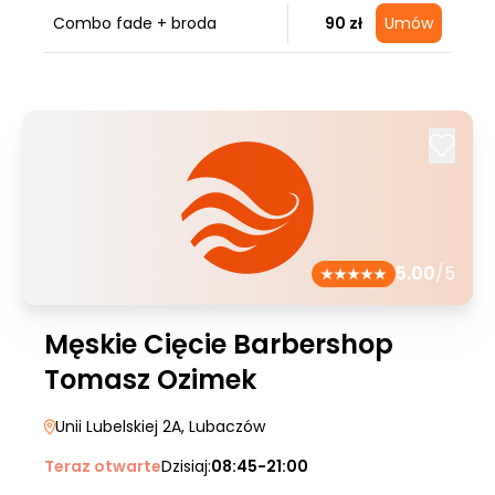
Combo fade + broda
90 zł
Umów
5.00
/5
Męskie Cięcie Barbershop
Tomasz Ozimek
Unii Lubelskiej 2A
, Lubaczów
Teraz otwarte
Dzisiaj:
08:45-21:00