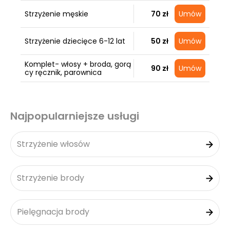
Strzyżenie męskie
70 zł
Umów
Strzyżenie dziecięce 6-12 lat
50 zł
Umów
Komplet- włosy + broda, gorą
90 zł
Umów
cy ręcznik, parownica
Najpopularniejsze usługi
Strzyżenie włosów
Strzyżenie brody
Pielęgnacja brody