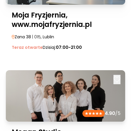
Moja Fryzjernia,
www.mojafryzjernia.pl
Zana 38
| 015
, Lublin
Teraz otwarte
Dzisiaj:
07:00-21:00
4.90
/5