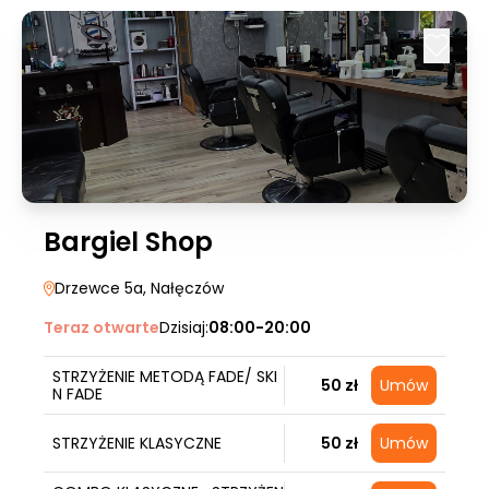
Bargiel Shop
Drzewce 5a
, Nałęczów
Teraz otwarte
Dzisiaj:
08:00-20:00
STRZYŻENIE METODĄ FADE/ SKI
50 zł
Umów
N FADE
STRZYŻENIE KLASYCZNE
50 zł
Umów