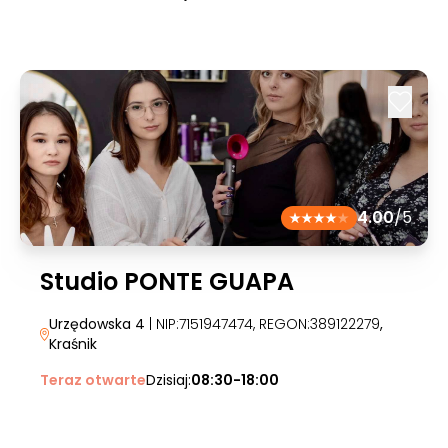
4.00
/5
Studio PONTE GUAPA
Urzędowska 4
| NIP:7151947474, REGON:389122279
,
Kraśnik
Teraz otwarte
Dzisiaj:
08:30-18:00