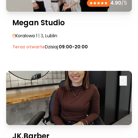
4.90
/5
Megan Studio
Koralowa 1
| 3
, Lublin
Teraz otwarte
Dzisiaj:
09:00-20:00
JK.Barber