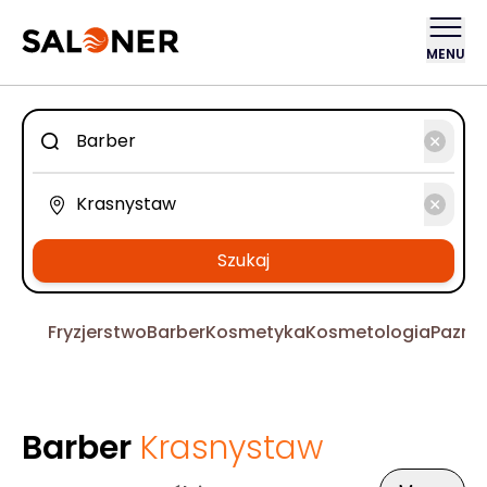
MENU
Szukaj
Fryzjerstwo
Barber
Kosmetyka
Kosmetologia
Pazno
Barber
Krasnystaw