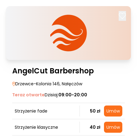
AngelCut Barbershop
Drzewce-Kolonia 146
, Nałęczów
Teraz otwarte
Dzisiaj:
09:00-20:00
Strzyżenie fade
50 zł
Umów
Strzyżenie klasyczne
40 zł
Umów