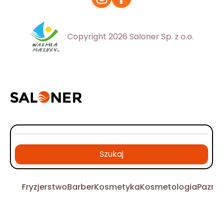
Copyright 2026 Saloner Sp. z o.o.
Szukaj
Fryzjerstwo
Barber
Kosmetyka
Kosmetologia
Pazno