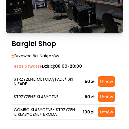
Bargiel Shop
Drzewce 5a
, Nałęczów
Teraz otwarte
Dzisiaj:
08:00-20:00
STRZYŻENIE METODĄ FADE/ SKI
50 zł
Umów
N FADE
STRZYŻENIE KLASYCZNE
50 zł
Umów
COMBO KLASYCZNE- STRZYŻEN
100 zł
Umów
IE KLASYCZNE+ BRODA