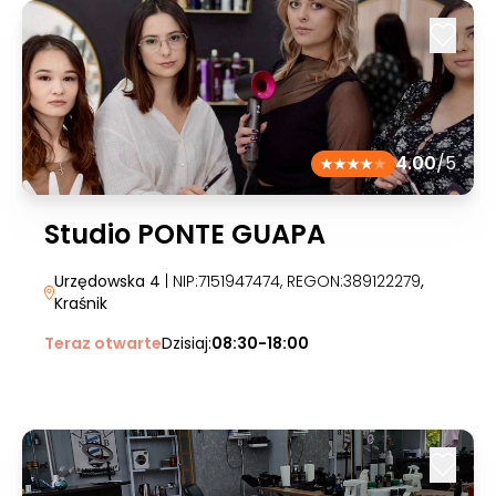
4.00
/5
Studio PONTE GUAPA
Urzędowska 4
| NIP:7151947474, REGON:389122279
,
Kraśnik
Teraz otwarte
Dzisiaj:
08:30-18:00