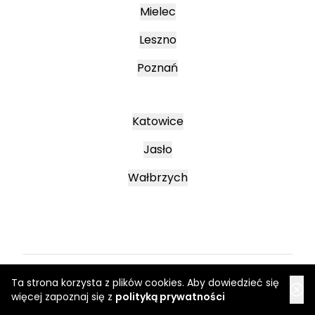
Mielec
Leszno
Poznań
Katowice
Jasło
Wałbrzych
Ta strona korzysta z plików cookies. Aby dowiedzieć się
Regulamin
więcej zapoznaj się z
polityką prywatności
Regulaminy promocyjne