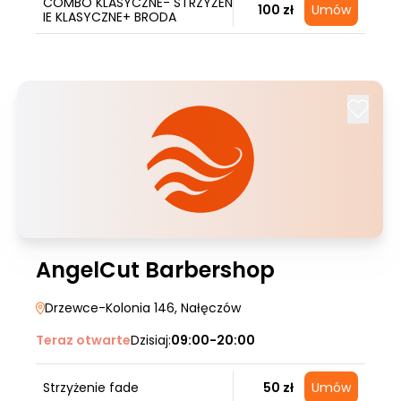
COMBO KLASYCZNE- STRZYŻEN
100 zł
Umów
IE KLASYCZNE+ BRODA
AngelCut Barbershop
Drzewce-Kolonia 146
, Nałęczów
Teraz otwarte
Dzisiaj:
09:00-20:00
Strzyżenie fade
50 zł
Umów