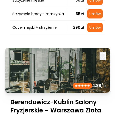
Strzyżenie męskie
130 zł
Umów
Strzyżenie brody - maszynka
55 zł
Umów
Cover męski + strzyżenie
290 zł
Umów
4.88
/5
Berendowicz-Kublin Salony
Fryzjerskie – Warszawa Złota