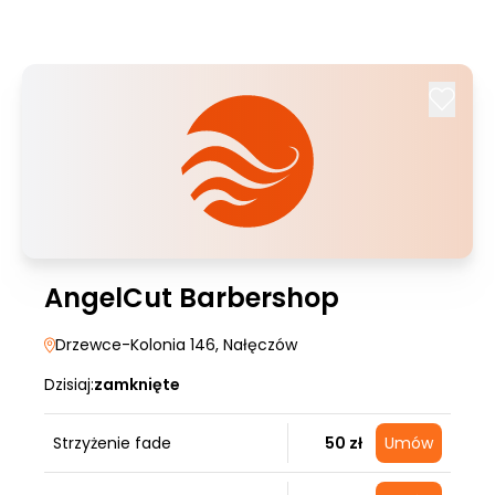
AngelCut Barbershop
Drzewce-Kolonia 146
, Nałęczów
Dzisiaj:
zamknięte
Strzyżenie fade
50 zł
Umów