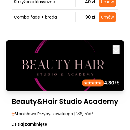
Strzyżenie klasyczne
40 zł
Umów
Combo fade + broda
90 zł
Umów
4.80
/5
Beauty&Hair Studio Academy
Stanisława Przybyszewskiego
| 136
, Łódź
Dzisiaj:
zamknięte