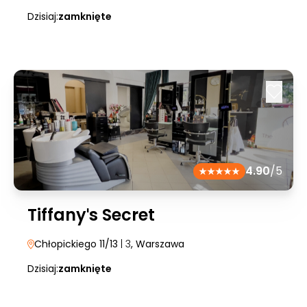
Dzisiaj:
zamknięte
4.90
/5
Tiffanyˈs Secret
Chłopickiego 11/13
| 3
, Warszawa
Dzisiaj:
zamknięte