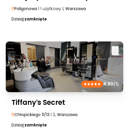
Poligonowa
| 1 użytkowy 1
, Warszawa
Dzisiaj:
zamknięte
4.90
/5
Tiffanyˈs Secret
Chłopickiego 11/13
| 3
, Warszawa
Dzisiaj:
zamknięte