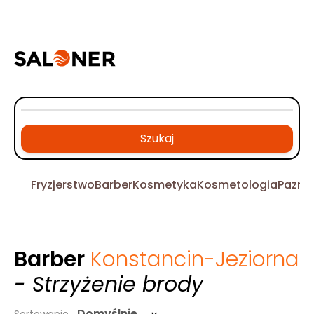
Szukaj
Fryzjerstwo
Barber
Kosmetyka
Kosmetologia
Pazno
Barber
Konstancin-Jeziorna
- Strzyżenie brody
Domyślnie