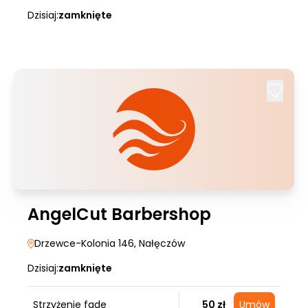
Dzisiaj:
zamknięte
AngelCut Barbershop
Drzewce-Kolonia 146
, Nałęczów
Dzisiaj:
zamknięte
Strzyżenie fade
50 zł
Umów