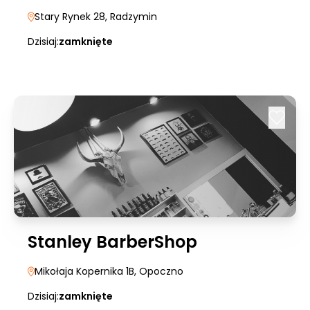
Stary Rynek 28
, Radzymin
Dzisiaj:
zamknięte
Stanley BarberShop
Mikołaja Kopernika 1B
, Opoczno
Dzisiaj:
zamknięte