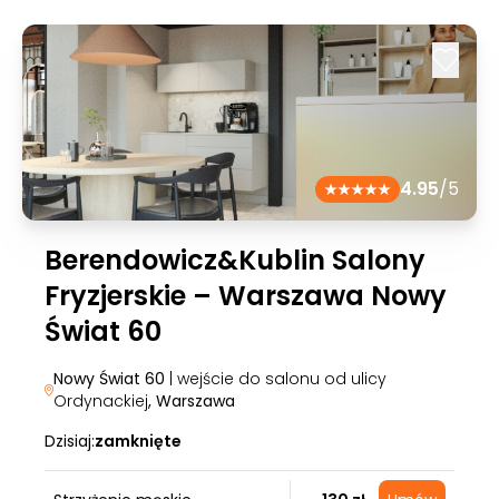
4.95
/5
Berendowicz&Kublin Salony
Fryzjerskie – Warszawa Nowy
Świat 60
Nowy Świat 60
| wejście do salonu od ulicy
Ordynackiej
, Warszawa
Dzisiaj:
zamknięte