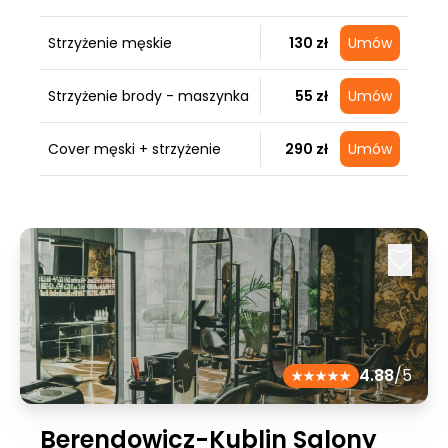
Strzyżenie męskie
130 zł
Umów
Strzyżenie brody - maszynka
55 zł
Umów
Cover męski + strzyżenie
290 zł
Umów
4.88
/5
Berendowicz-Kublin Salony