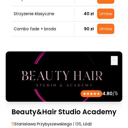
Strzyżenie klasyczne
40 zł
Umów
Combo fade + broda
90 zł
Umów
4.80
/5
Beauty&Hair Studio Academy
Stanisława Przybyszewskiego
| 136
, Łódź