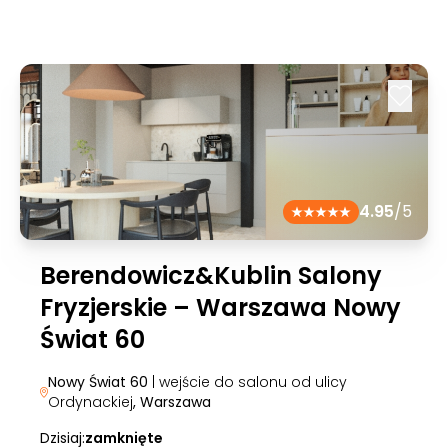
4.95
/5
Berendowicz&Kublin Salony
Fryzjerskie – Warszawa Nowy
Świat 60
Nowy Świat 60
| wejście do salonu od ulicy
Ordynackiej
, Warszawa
Dzisiaj:
zamknięte