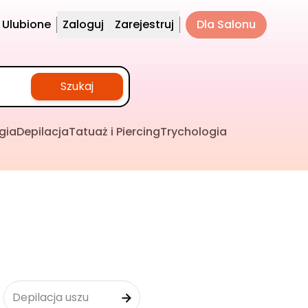
Ulubione
Zaloguj
Zarejestruj
Dla Salonu
Szukaj
gia
Depilacja
Tatuaż i Piercing
Trychologia
Depilacja uszu