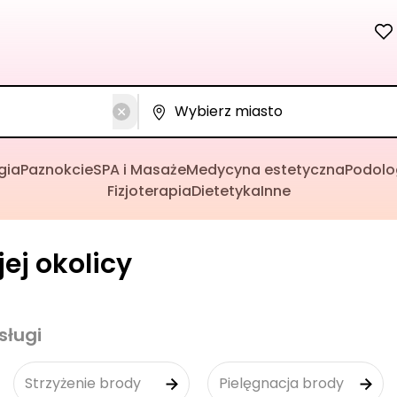
gia
Paznokcie
SPA i Masaże
Medycyna estetyczna
Podolo
Fizjoterapia
Dietetyka
Inne
ej okolicy
sługi
Strzyżenie brody
Pielęgnacja brody