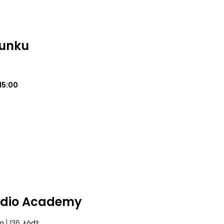
unku
15:00
udio Academy
go
| 136
, Łódź