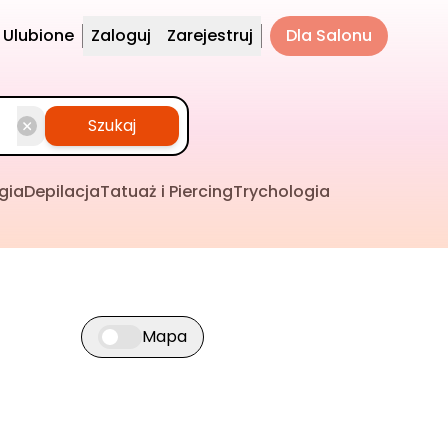
Ulubione
Zaloguj
Zarejestruj
Dla Salonu
Szukaj
gia
Depilacja
Tatuaż i Piercing
Trychologia
Mapa
Przełącz widok mapy