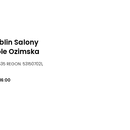
lin Salony
ole Ozimska
6535 REGON: 531507021
,
16:00