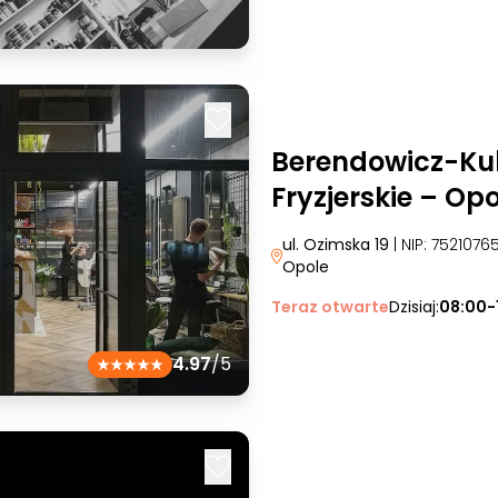
Berendowicz-Kub
Fryzjerskie – Op
ul. Ozimska 19
| NIP: 752107
Opole
Teraz otwarte
Dzisiaj:
08:00-
4.97
/5