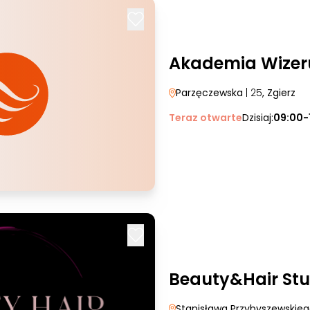
Akademia Wizer
Parzęczewska
| 25
, Zgierz
Teraz otwarte
Dzisiaj:
09:00-
Beauty&Hair St
Stanisława Przybyszewskie