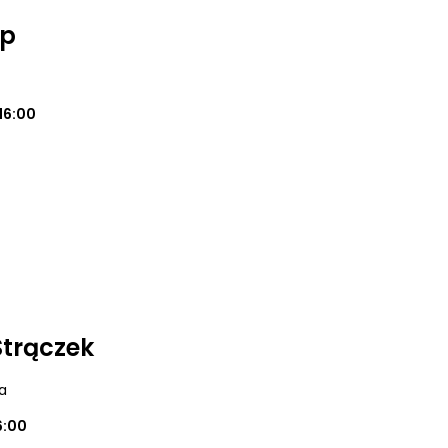
op
16:00
Strączek
a
6:00