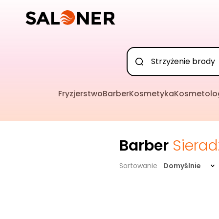
Fryzjerstwo
Barber
Kosmetyka
Kosmetolo
Barber
Sierad
Sortowanie
Domyślnie