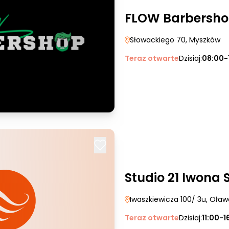
FLOW Barbersh
Słowackiego 70
, Myszków
Teraz otwarte
Dzisiaj:
08:00-
Studio 21 Iwona 
Iwaszkiewicza 100/ 3u
, Oław
Teraz otwarte
Dzisiaj:
11:00-1