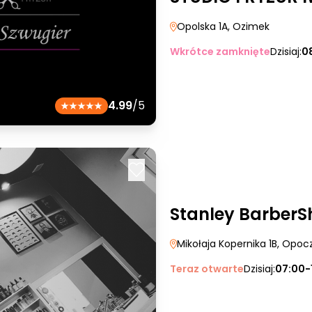
Opolska 1A
, Ozimek
Wkrótce zamknięte
Dzisiaj:
0
4.99
/5
Stanley Barber
Mikołaja Kopernika 1B
, Opoc
Teraz otwarte
Dzisiaj:
07:00-