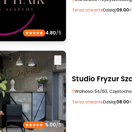
Teraz otwarte
Dzisiaj:
09:00-
4.80
/5
Studio Fryzur Sz
Wolnosci 54/60
, Częstoch
Teraz otwarte
Dzisiaj:
08:00-
5.00
/5