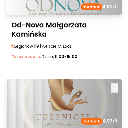
4.90
/5
Od-Nova Małgorzata
Kamińska
Legionów 119
| wejście C
, Łódź
Teraz otwarte
Dzisiaj:
11:00-15:00
4.97
/5