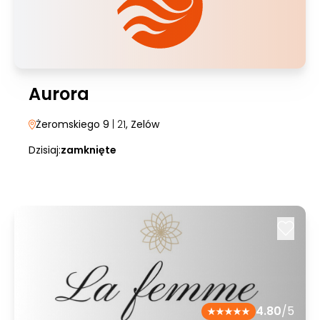
Aurora
Żeromskiego 9
| 21
, Zelów
Dzisiaj:
zamknięte
4.80
/5