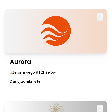
Aurora
Żeromskiego 9
| 21
, Zelów
Dzisiaj:
zamknięte