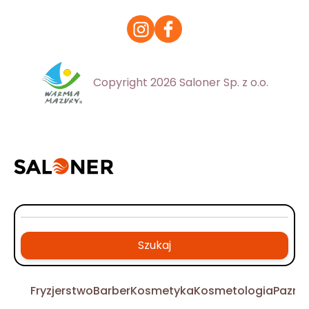
Copyright 2026 Saloner Sp. z o.o.
Szukaj
Fryzjerstwo
Barber
Kosmetyka
Kosmetologia
Pazno