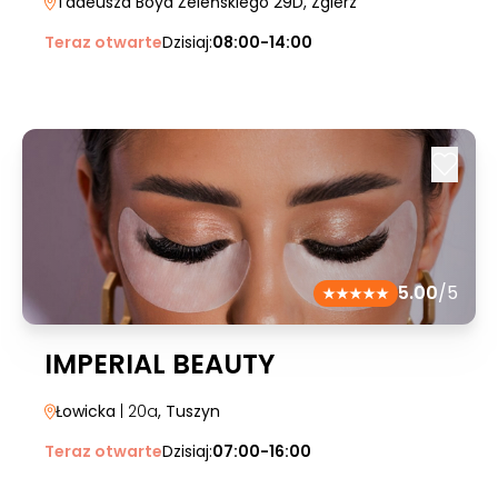
Tadeusza Boya Żeleńskiego 29D
, Zgierz
Teraz otwarte
Dzisiaj:
08:00-14:00
5.00
/5
IMPERIAL BEAUTY
Łowicka
| 20a
, Tuszyn
Teraz otwarte
Dzisiaj:
07:00-16:00