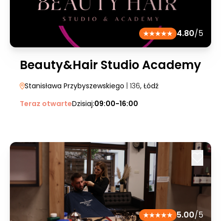
4.80
/5
Beauty&Hair Studio Academy
Stanisława Przybyszewskiego
| 136
, Łódź
Teraz otwarte
Dzisiaj:
09:00-16:00
5.00
/5