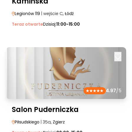
Kamińska
Legionów 119
| wejście C
, Łódź
Teraz otwarte
Dzisiaj:
11:00-15:00
4.97
/5
Salon Puderniczka
Piłsudskiego
| 35a
, Zgierz