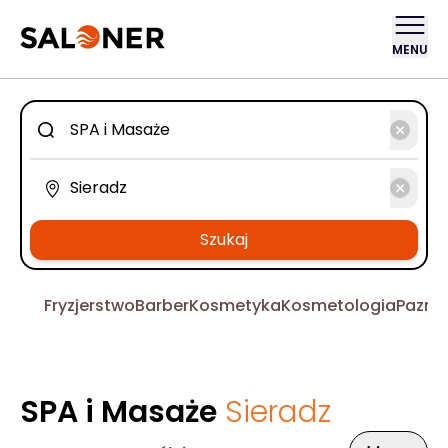
MENU
Szukaj
Fryzjerstwo
Barber
Kosmetyka
Kosmetologia
Pazno
SPA i Masaże
Sieradz