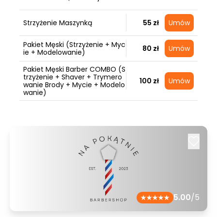
Strzyżenie Maszynką
55 zł
Umów
Pakiet Męski (Strzyżenie + Myc
80 zł
Umów
ie + Modelowanie)
Pakiet Męski Barber COMBO (S
trzyżenie + Shaver + Trymero
100 zł
Umów
wanie Brody + Mycie + Modelo
wanie)
5.00
/5