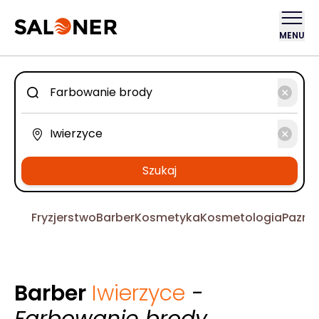
MENU
Szukaj
Fryzjerstwo
Barber
Kosmetyka
Kosmetologia
Pazno
Barber
Iwierzyce
-