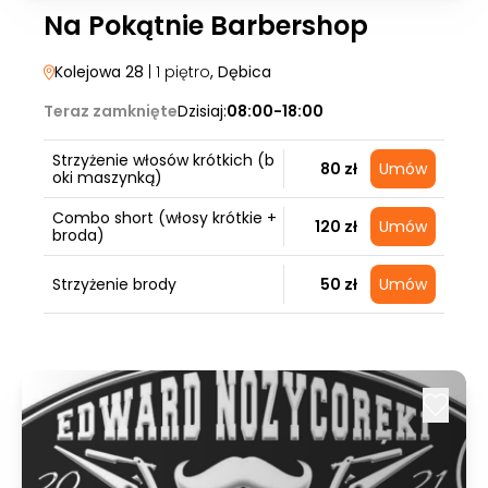
Na Pokątnie Barbershop
Kolejowa 28
| 1 piętro
, Dębica
Teraz zamknięte
Dzisiaj:
08:00-18:00
Strzyżenie włosów krótkich (b
80 zł
Umów
oki maszynką)
Combo short (włosy krótkie +
120 zł
Umów
broda)
Strzyżenie brody
50 zł
Umów