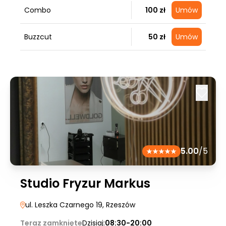
Combo
100 zł
Umów
Buzzcut
50 zł
Umów
5.00
/5
Studio Fryzur Markus
ul. Leszka Czarnego 19
, Rzeszów
Teraz zamknięte
Dzisiaj:
08:30-20:00