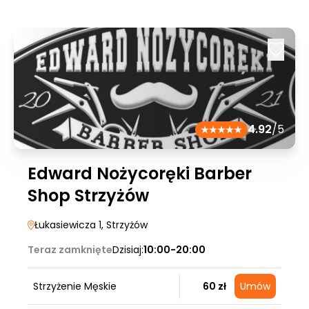
4.92
/5
Edward Nożycoręki Barber
Shop Strzyżów
Łukasiewicza 1
, Strzyżów
Teraz zamknięte
Dzisiaj:
10:00-20:00
Strzyżenie Męskie
60 zł
Umów