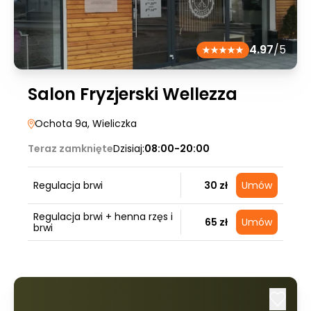
4.97
/5
Salon Fryzjerski Wellezza
Ochota 9a
, Wieliczka
Teraz zamknięte
Dzisiaj:
08:00-20:00
Regulacja brwi
30 zł
Umów
Regulacja brwi + henna rzęs i
65 zł
Umów
brwi