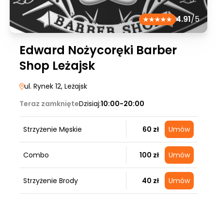
4.91
/5
Edward Nożycoręki Barber
Shop Leżajsk
ul. Rynek 12
, Leżajsk
Teraz zamknięte
Dzisiaj:
10:00-20:00
Strzyżenie Męskie
60 zł
Umów
Combo
100 zł
Umów
Strzyżenie Brody
40 zł
Umów