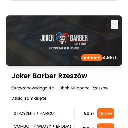
4.98
/5
Joker Barber Rzeszów
Krzyżanowskiego 4c - Obok AlCapone
, Rzeszów
Dzisiaj:
zamknięte
STRZYŻENIE / HAIRCUT
80 zł
Umów
COMBO - ( WŁOSY + BRODA)