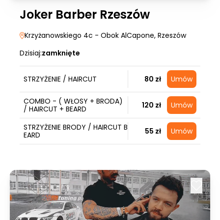
Joker Barber Rzeszów
Krzyżanowskiego 4c - Obok AlCapone
, Rzeszów
Dzisiaj:
zamknięte
STRZYŻENIE / HAIRCUT
80 zł
Umów
COMBO - ( WŁOSY + BRODA)
120 zł
Umów
/ HAIRCUT + BEARD
STRZYŻENIE BRODY / HAIRCUT B
55 zł
Umów
EARD