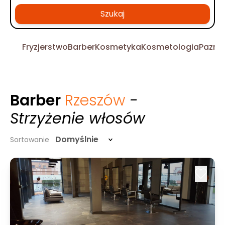
Szukaj
Fryzjerstwo
Barber
Kosmetyka
Kosmetologia
Pazno
Barber
Rzeszów
-
Strzyżenie włosów
Domyślnie
Sortowanie