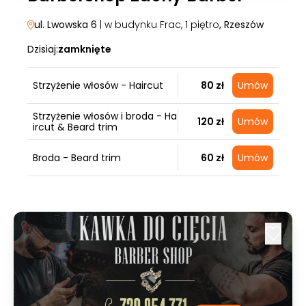
ul. Lwowska 6
| w budynku Frac, 1 piętro
, Rzeszów
Dzisiaj:
zamknięte
Strzyżenie włosów - Haircut
80 zł
Umów
Strzyżenie włosów i broda - Ha
120 zł
Umów
ircut & Beard trim
Broda - Beard trim
60 zł
Umów