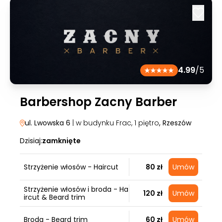
4.99
/5
Barbershop Zacny Barber
ul. Lwowska 6
| w budynku Frac, 1 piętro
, Rzeszów
Dzisiaj:
zamknięte
Strzyżenie włosów - Haircut
80 zł
Umów
Strzyżenie włosów i broda - Ha
120 zł
Umów
ircut & Beard trim
Broda - Beard trim
60 zł
Umów