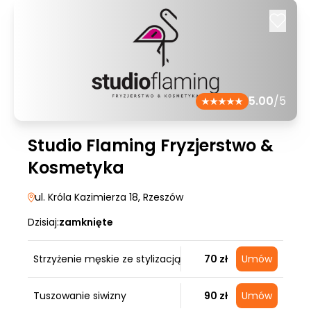
5.00
/5
Studio Flaming Fryzjerstwo &
Kosmetyka
ul. Króla Kazimierza 18
, Rzeszów
Dzisiaj:
zamknięte
Strzyżenie męskie ze stylizacją
70 zł
Umów
Tuszowanie siwizny
90 zł
Umów