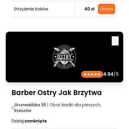
Strzyżenie boków
40 zł
Umów
4.94
/5
Barber Ostry Jak Brzytwa
Grunwaldzka 36
| Obok kładki dla pieszych
,
Rzeszów
Dzisiaj:
zamknięte