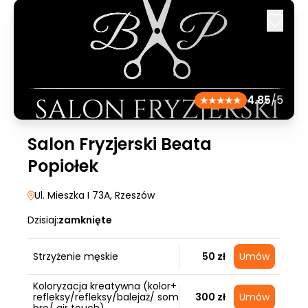
4.85
/5
Salon Fryzjerski Beata
Popiołek
Ul. Mieszka I 73A
, Rzeszów
Dzisiaj:
zamknięte
Strzyżenie męskie
50 zł
Umów
Koloryzacja kreatywna (kolor+
refleksy/refleksy/balejaż/ som
300 zł
Umów