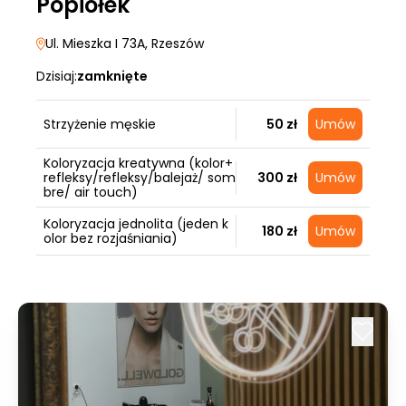
Popiołek
Ul. Mieszka I 73A
, Rzeszów
Dzisiaj:
zamknięte
Strzyżenie męskie
50 zł
Umów
Koloryzacja kreatywna (kolor+
refleksy/refleksy/balejaż/ som
300 zł
Umów
bre/ air touch)
Koloryzacja jednolita (jeden k
180 zł
Umów
olor bez rozjaśniania)