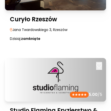
Curyło Rzeszów
Jana Twardowskiego 3
, Rzeszów
Dzisiaj:
zamknięte
5.00
/5
Studio Flaming Fryzjerstwo &