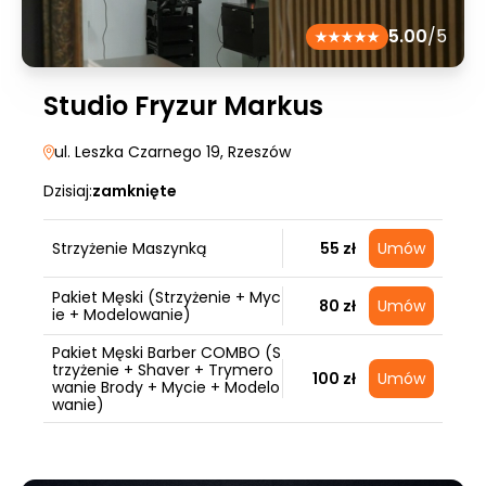
5.00
/5
Studio Fryzur Markus
ul. Leszka Czarnego 19
, Rzeszów
Dzisiaj:
zamknięte
Strzyżenie Maszynką
55 zł
Umów
Pakiet Męski (Strzyżenie + Myc
80 zł
Umów
ie + Modelowanie)
Pakiet Męski Barber COMBO (S
trzyżenie + Shaver + Trymero
100 zł
Umów
wanie Brody + Mycie + Modelo
wanie)