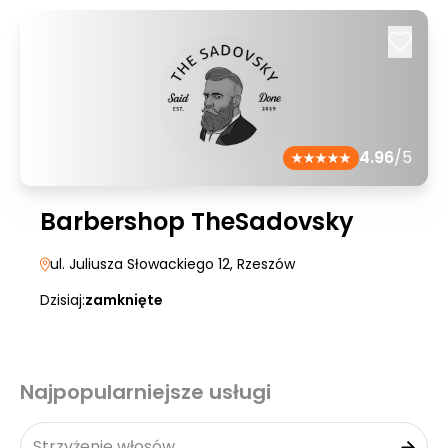
4.96
/5
Barbershop TheSadovsky
ul. Juliusza Słowackiego 12
, Rzeszów
Dzisiaj:
zamknięte
Najpopularniejsze usługi
Strzyżenie włosów