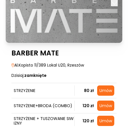
BARBER MATE
Al.Kopisto 11/389 Lokal U20
, Rzeszów
Dzisiaj:
zamknięte
STRZYŻENIE
80 zł
Umów
STRZYŻENIE+BRODA (COMBO)
120 zł
Umów
STRZYŻENIE + TUSZOWANIE SIW
120 zł
Umów
IZNY