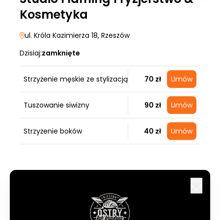
Kosmetyka
ul. Króla Kazimierza 18
, Rzeszów
Dzisiaj:
zamknięte
Strzyżenie męskie ze stylizacją
70 zł
Umów
Tuszowanie siwizny
90 zł
Umów
Strzyżenie boków
40 zł
Umów