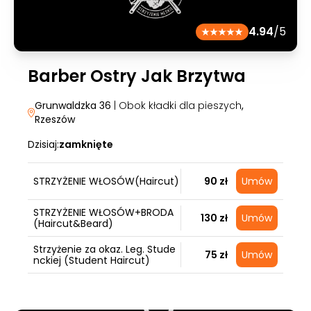
4.94
/5
Barber Ostry Jak Brzytwa
Grunwaldzka 36
| Obok kładki dla pieszych
,
Rzeszów
Dzisiaj:
zamknięte
STRZYŻENIE WŁOSÓW(Haircut)
90 zł
Umów
STRZYŻENIE WŁOSÓW+BRODA
130 zł
Umów
(Haircut&Beard)
Strzyżenie za okaz. Leg. Stude
75 zł
Umów
nckiej (Student Haircut)