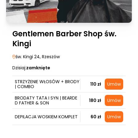
Gentlemen Barber Shop św.
Kingi
św. Kingi 24
, Rzeszów
Dzisiaj:
zamknięte
STRZYŻENIE WŁOSÓW + BRODY
110 zł
Umów
| COMBO
BRODATY TATA I SYN | BEARDE
180 zł
Umów
D FATHER & SON
DEPILACJA WOSKIEM KOMPLET
60 zł
Umów