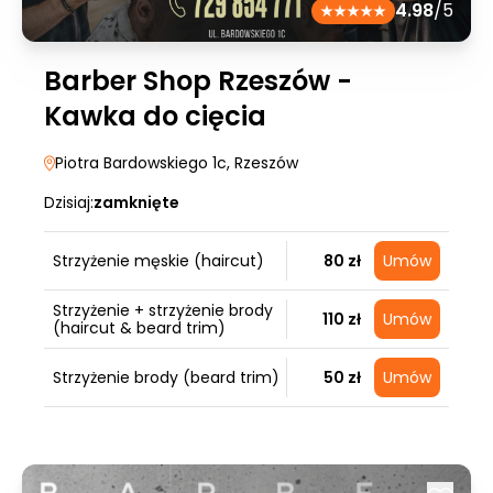
4.98
/5
Barber Shop Rzeszów -
Kawka do cięcia
Piotra Bardowskiego 1c
, Rzeszów
Dzisiaj:
zamknięte
Strzyżenie męskie (haircut)
80 zł
Umów
Strzyżenie + strzyżenie brody
110 zł
Umów
(haircut & beard trim)
Strzyżenie brody (beard trim)
50 zł
Umów