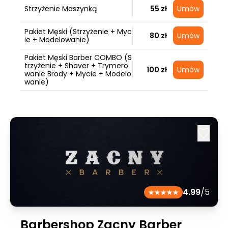
Strzyżenie Maszynką
55 zł
Umów
Pakiet Męski (Strzyżenie + Myc
80 zł
Umów
ie + Modelowanie)
Pakiet Męski Barber COMBO (S
trzyżenie + Shaver + Trymero
100 zł
Umów
wanie Brody + Mycie + Modelo
wanie)
4.99
/5
Barbershop Zacny Barber