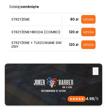
Dzisiaj:
zamknięte
STRZYŻENIE
80 zł
Umów
STRZYŻENIE+BRODA (COMBO)
120 zł
Umów
STRZYŻENIE + TUSZOWANIE SIW
120 zł
Umów
IZNY
4.98
/5