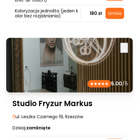
bre/ air touch)
Koloryzacja jednolita (jeden k
180 zł
Umów
olor bez rozjaśniania)
5.00
/5
Studio Fryzur Markus
ul. Leszka Czarnego 19
, Rzeszów
Dzisiaj:
zamknięte