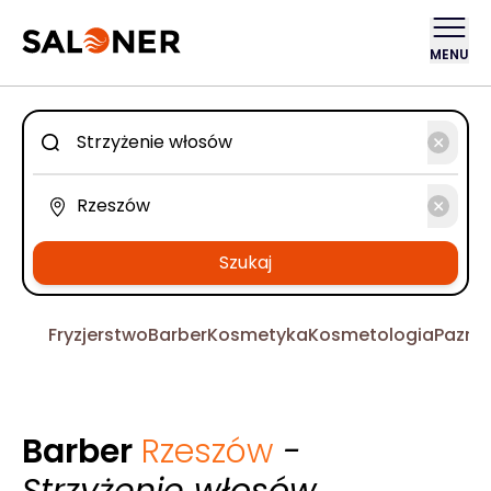
MENU
Szukaj
Fryzjerstwo
Barber
Kosmetyka
Kosmetologia
Pazno
Barber
Rzeszów
-