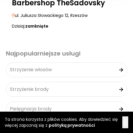
Barbershop TheSadovsky
ul. Juliusza Słowackiego 12
, Rzeszów
Dzisiaj:
zamknięte
Najpopularniejsze usługi
Strzyżenie włosów
Strzyżenie brody
Pielęgnacja brody
Ta strona korzysta z plików cookies. Aby dowiedzieć się
więcej zapoznaj się z
polityką prywatności
Depilacja uszu