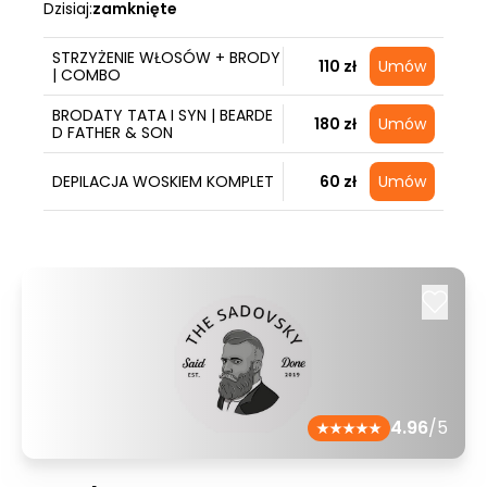
Dzisiaj:
zamknięte
STRZYŻENIE WŁOSÓW + BRODY
110 zł
Umów
| COMBO
BRODATY TATA I SYN | BEARDE
180 zł
Umów
D FATHER & SON
DEPILACJA WOSKIEM KOMPLET
60 zł
Umów
4.96
/5