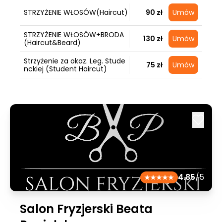
STRZYŻENIE WŁOSÓW(Haircut)
90 zł
Umów
STRZYŻENIE WŁOSÓW+BRODA
130 zł
Umów
(Haircut&Beard)
Strzyżenie za okaz. Leg. Stude
75 zł
Umów
nckiej (Student Haircut)
4.85
/5
Salon Fryzjerski Beata