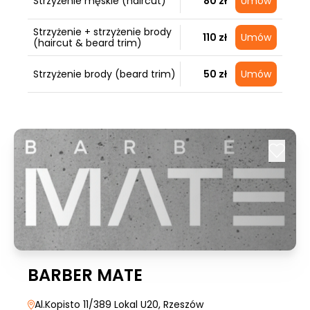
Strzyżenie męskie (haircut)
80 zł
Umów
Strzyżenie + strzyżenie brody
110 zł
Umów
(haircut & beard trim)
Strzyżenie brody (beard trim)
50 zł
Umów
BARBER MATE
Al.Kopisto 11/389 Lokal U20
, Rzeszów