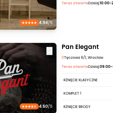
Teraz otwarte
Dzisiaj:
10:00-
4.94
/5
Pan Elegant
Tęczowa 6/1
, Wrocław
Teraz otwarte
Dzisiaj:
09:00-
RŻNIĘCIE KLASYCZNE
KOMPLET 1
4.50
/5
RŻNIĘCIE BRODY