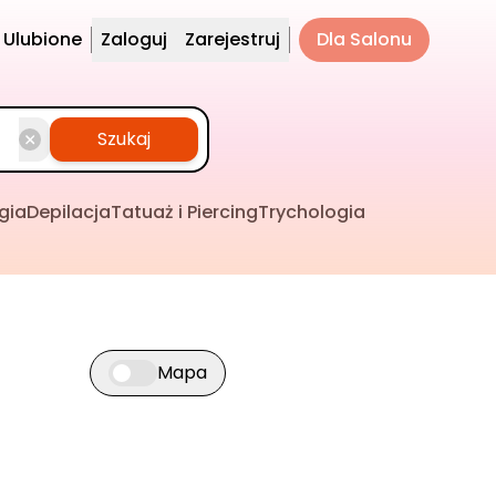
Ulubione
Zaloguj
Zarejestruj
Dla Salonu
Szukaj
gia
Depilacja
Tatuaż i Piercing
Trychologia
Mapa
Przełącz widok mapy