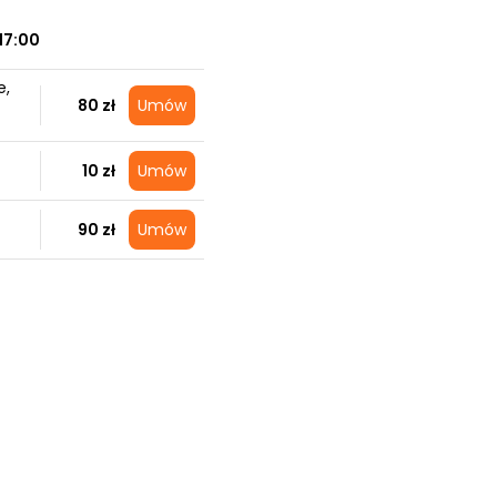
17:00
e,
80 zł
Umów
10 zł
Umów
90 zł
Umów