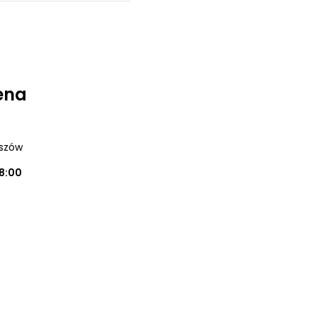
ena
eszów
18:00