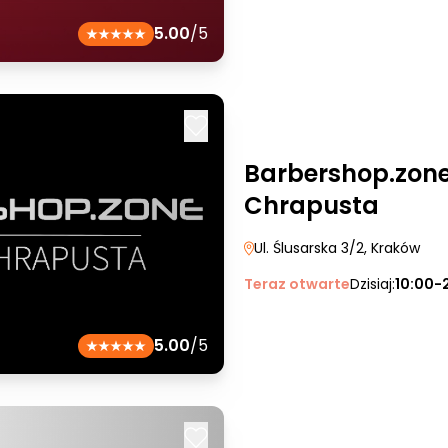
5.00
/5
Barbershop.zone
Chrapusta
Ul. Ślusarska 3/2
, Kraków
Teraz otwarte
Dzisiaj:
10:00-
5.00
/5