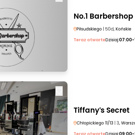
No.1 Barbershop
Piłsudskiego
| 50d
, Końskie
Teraz otwarte
Dzisiaj:
07:00-
Tiffanyˈs Secret
Chłopickiego 11/13
| 3
, Wars
Teraz otwarte
Dzisiaj:
09:00-