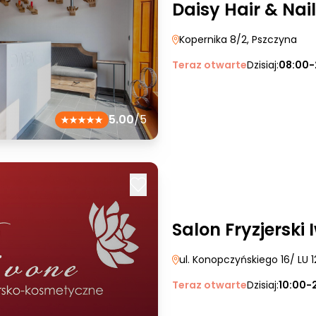
Daisy Hair & Nail
Kopernika 8/2
, Pszczyna
Teraz otwarte
Dzisiaj:
08:00-
5.00
/5
Salon Fryzjerski 
ul. Konopczyńskiego 16/ LU 1
Teraz otwarte
Dzisiaj:
10:00-