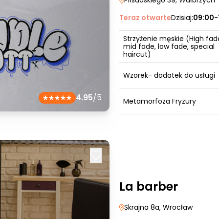
Piłsudskiego 39
, Wałbrzych
Teraz otwarte
Dzisiaj:
09:00-
Strzyżenie męskie (High fad
mid fade, low fade, special
haircut)
Wzorek- dodatek do usługi
4.95
/5
Metamorfoza Fryzury
La barber
Skrajna 8a
, Wrocław