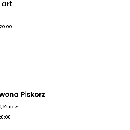
 art
20:00
Iwona Piskorz
2
, Kraków
20:00