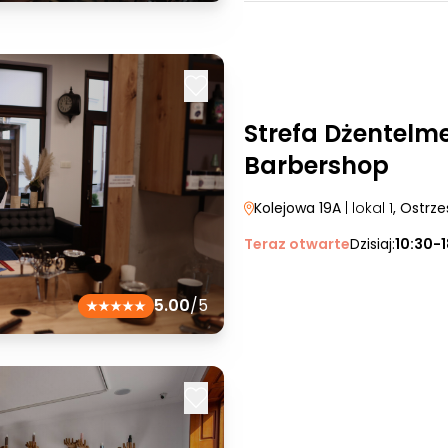
Strefa Dżentelm
Barbershop
Kolejowa 19A
| lokal 1
, Ostrz
Teraz otwarte
Dzisiaj:
10:30-
5.00
/5