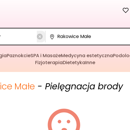
gia
Paznokcie
SPA i Masaże
Medycyna estetyczna
Podolo
Fizjoterapia
Dietetyka
Inne
ice Małe
- Pielęgnacja brody