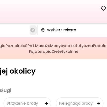
gia
Paznokcie
SPA i Masaże
Medycyna estetyczna
Podolo
Fizjoterapia
Dietetyka
Inne
ej okolicy
sługi
Strzyżenie brody
Pielęgnacja brody