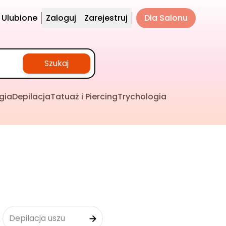
Ulubione
Zaloguj
Zarejestruj
Dla Salonu
Szukaj
gia
Depilacja
Tatuaż i Piercing
Trychologia
Depilacja uszu