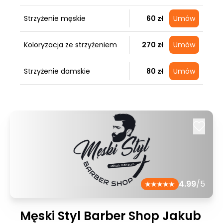
Strzyżenie męskie
60 zł
Umów
Koloryzacja ze strzyżeniem
270 zł
Umów
Strzyżenie damskie
80 zł
Umów
4.99
/5
Męski Styl Barber Shop Jakub