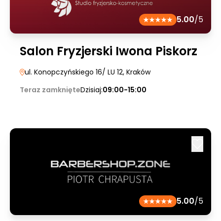
5.00
/5
Salon Fryzjerski Iwona Piskorz
ul. Konopczyńskiego 16/ LU 12
, Kraków
Teraz zamknięte
Dzisiaj:
09:00-15:00
5.00
/5