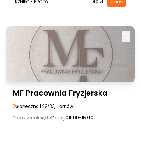
RŻNIĘCIE BRODY
80 zł
Umów
MF Pracownia Fryzjerska
Słoneczna
| 29/33
, Tarnów
Teraz zamknięte
Dzisiaj:
08:00-15:00