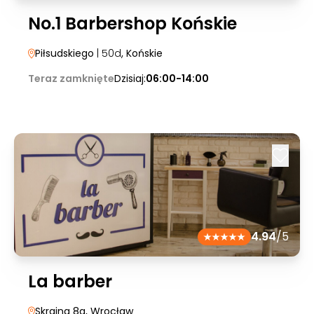
No.1 Barbershop Końskie
Piłsudskiego
| 50d
, Końskie
Teraz zamknięte
Dzisiaj:
06:00-14:00
4.94
/5
La barber
Skrajna 8a
, Wrocław