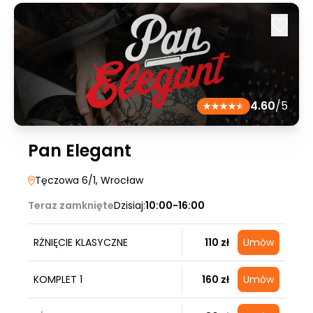
4.60
/5
Pan Elegant
Tęczowa 6/1
, Wrocław
Teraz zamknięte
Dzisiaj:
10:00-16:00
RŻNIĘCIE KLASYCZNE
110 zł
Umów
KOMPLET 1
160 zł
Umów