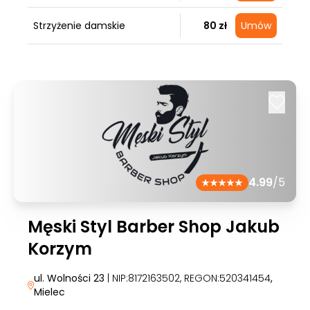
Strzyżenie damskie
80 zł
Umów
4.99
/5
Męski Styl Barber Shop Jakub
Korzym
ul. Wolności 23
| NIP:8172163502, REGON:520341454
,
Mielec