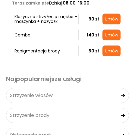
Teraz zamknięte
Dzisiaj:
08:00-16:00
Klasyczne strzyżenie męskie -
90 zł
Umów
maszynka + nożyczki
Combo
140 zł
Umów
Repigmentacja brody
50 zł
Umów
Najpopularniejsze usługi
Strzyżenie włosów
Strzyżenie brody