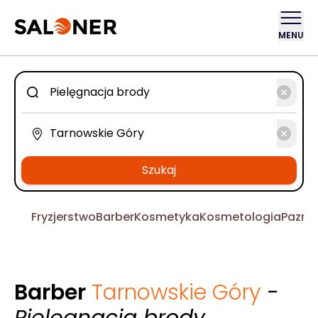
MENU
Szukaj
Fryzjerstwo
Barber
Kosmetyka
Kosmetologia
Pazno
Barber
Tarnowskie Góry
-