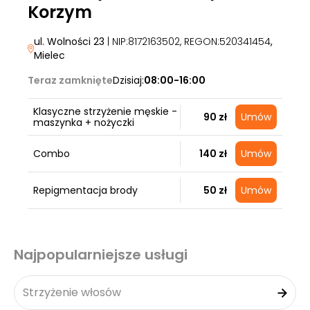
Korzym
ul. Wolności 23
| NIP:8172163502, REGON:520341454
,
Mielec
Teraz zamknięte
Dzisiaj:
08:00-16:00
Klasyczne strzyżenie męskie -
90 zł
Umów
maszynka + nożyczki
Combo
140 zł
Umów
Repigmentacja brody
50 zł
Umów
Najpopularniejsze usługi
Strzyżenie włosów