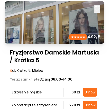
4.92
/5
Fryzjerstwo Damskie Martusia
/ Krótka 5
ul. Krótka 5
, Mielec
Teraz zamknięte
Dzisiaj:
08:00-14:00
Strzyżenie męskie
60 zł
Umów
Koloryzacja ze strzyżeniem
270 zł
Umów