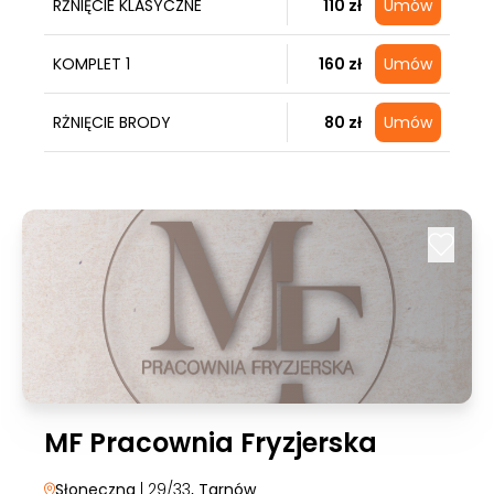
RŻNIĘCIE KLASYCZNE
110 zł
Umów
KOMPLET 1
160 zł
Umów
RŻNIĘCIE BRODY
80 zł
Umów
MF Pracownia Fryzjerska
Słoneczna
| 29/33
, Tarnów