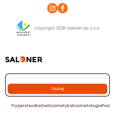
Copyright 2026 Saloner Sp. z o.o.
Szukaj
Fryzjerstwo
Barber
Kosmetyka
Kosmetologia
Pazno