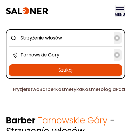
MENU
Szukaj
Fryzjerstwo
Barber
Kosmetyka
Kosmetologia
Pazno
Barber
Tarnowskie Góry
-