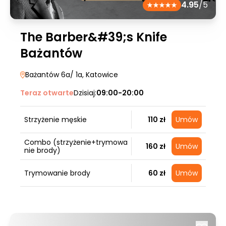
4.95
/5
The Barber&#39;s Knife
Bażantów
Bażantów 6a/ 1a
, Katowice
Teraz otwarte
Dzisiaj:
09:00-20:00
Strzyżenie męskie
110 zł
Umów
Combo (strzyżenie+trymowa
160 zł
Umów
nie brody)
Trymowanie brody
60 zł
Umów