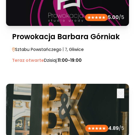
5.00
/5
Prowokacja Barbara Górniak
Sztabu Powstańczego
| 7
, Gliwice
Teraz otwarte
Dzisiaj:
11:00-19:00
4.89
/5