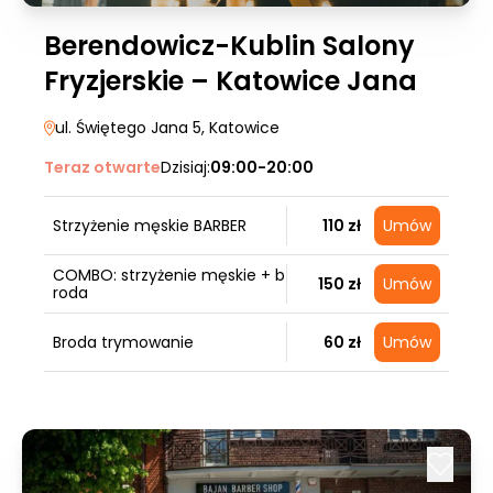
Berendowicz-Kublin Salony
Fryzjerskie – Katowice Jana
ul. Świętego Jana 5
, Katowice
Teraz otwarte
Dzisiaj:
09:00-20:00
Strzyżenie męskie BARBER
110 zł
Umów
COMBO: strzyżenie męskie + b
150 zł
Umów
roda
Broda trymowanie
60 zł
Umów