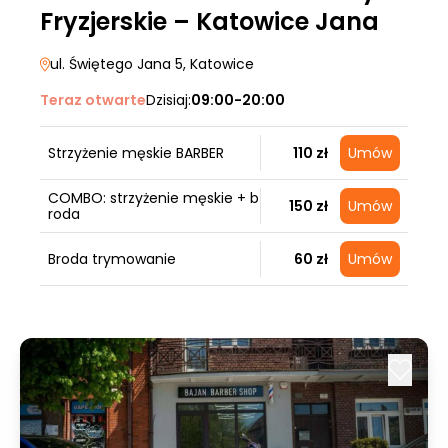
Fryzjerskie – Katowice Jana
ul. Świętego Jana 5
, Katowice
Teraz otwarte
Dzisiaj:
09:00-20:00
Strzyżenie męskie BARBER
110 zł
Umów
COMBO: strzyżenie męskie + b
150 zł
Umów
roda
Broda trymowanie
60 zł
Umów