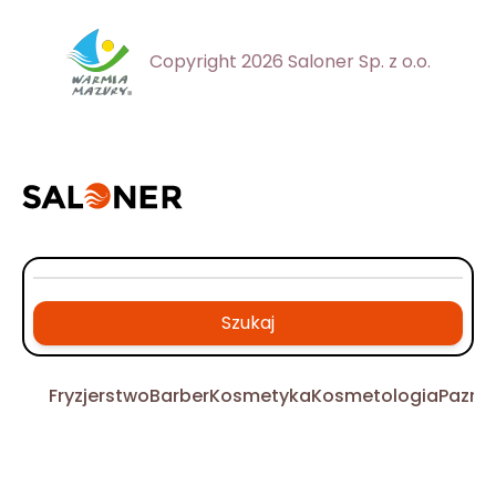
Copyright 2026 Saloner Sp. z o.o.
Szukaj
Fryzjerstwo
Barber
Kosmetyka
Kosmetologia
Pazno