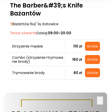
The Barber&#39;s Knife
Bażantów
Bażantów 6a/ 1a
, Katowice
Teraz otwarte
Dzisiaj:
09:00-20:00
Strzyżenie męskie
110 zł
Umów
Combo (strzyżenie+trymowa
160 zł
Umów
nie brody)
Trymowanie brody
60 zł
Umów