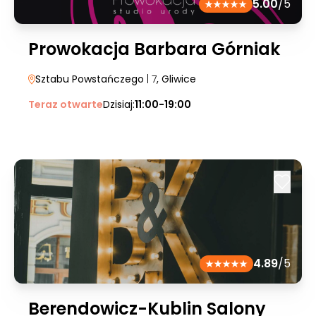
5.00
/5
Prowokacja Barbara Górniak
Sztabu Powstańczego
| 7
, Gliwice
Teraz otwarte
Dzisiaj:
11:00-19:00
4.89
/5
Berendowicz-Kublin Salony