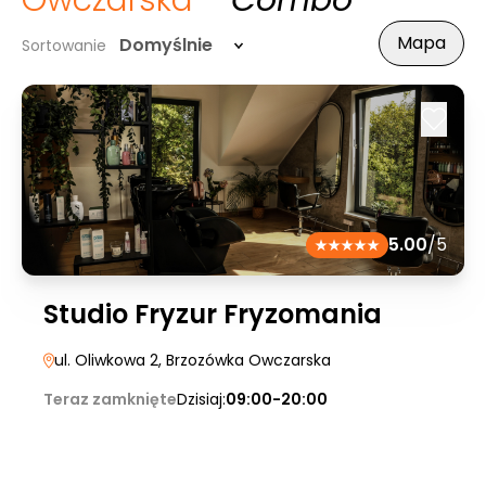
Owczarska
- Combo
Mapa
Domyślnie
Sortowanie
5.00
/5
Studio Fryzur Fryzomania
ul. Oliwkowa 2
, Brzozówka Owczarska
Teraz zamknięte
Dzisiaj:
09:00-20:00