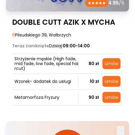
4.95
/5
DOUBLE CUTT AZIK X MYCHA
Piłsudskiego 39
, Wałbrzych
Teraz zamknięte
Dzisiaj:
09:00-14:00
Strzyżenie męskie (High fade,
mid fade, low fade, special hai
80 zł
Umów
rcut)
Wzorek- dodatek do usługi
10 zł
Umów
Metamorfoza Fryzury
90 zł
Umów