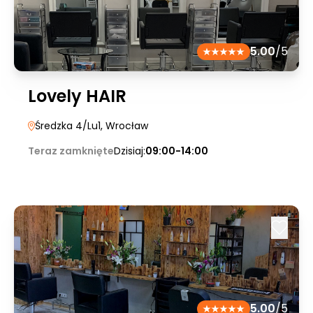
5.00
/5
Lovely HAIR
Średzka 4/Lu1
, Wrocław
Teraz zamknięte
Dzisiaj:
09:00-14:00
5.00
/5