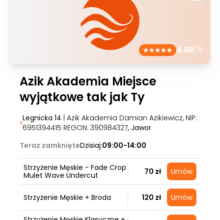
4.88
/5
Azik Akademia Miejsce
wyjątkowe tak jak Ty
Legnicka 14
| Azik Akademia Damian Azikiewicz, NIP:
6951394415 REGON: 390984327
, Jawor
Teraz zamknięte
Dzisiaj:
09:00-14:00
Strzyżenie Męskie - Fade Crop
70 zł
Umów
Mulet Wave Undercut
Strzyżenie Męskie + Broda
120 zł
Umów
Strzyżenie Męskie Klasyczne +