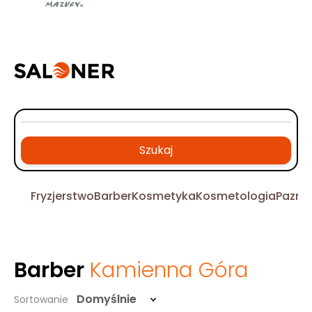
Szukaj
Fryzjerstwo
Barber
Kosmetyka
Kosmetologia
Pazno
Barber
Kamienna Góra
Domyślnie
Sortowanie