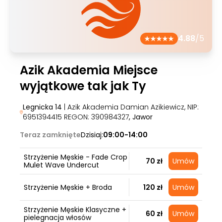
4.88
/5
Azik Akademia Miejsce
wyjątkowe tak jak Ty
Legnicka 14
| Azik Akademia Damian Azikiewicz, NIP:
6951394415 REGON: 390984327
, Jawor
Teraz zamknięte
Dzisiaj:
09:00-14:00
Strzyżenie Męskie - Fade Crop
70 zł
Umów
Mulet Wave Undercut
Strzyżenie Męskie + Broda
120 zł
Umów
Strzyżenie Męskie Klasyczne +
60 zł
Umów
pielegnacja włosów