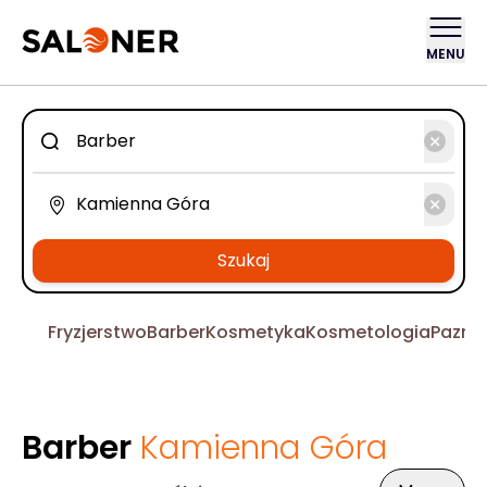
MENU
Szukaj
Fryzjerstwo
Barber
Kosmetyka
Kosmetologia
Pazno
Barber
Kamienna Góra