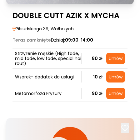
DOUBLE CUTT AZIK X MYCHA
Piłsudskiego 39
, Wałbrzych
Teraz zamknięte
Dzisiaj:
09:00-14:00
Strzyżenie męskie (High fade,
mid fade, low fade, special hai
80 zł
Umów
rcut)
Wzorek- dodatek do usługi
10 zł
Umów
Metamorfoza Fryzury
90 zł
Umów