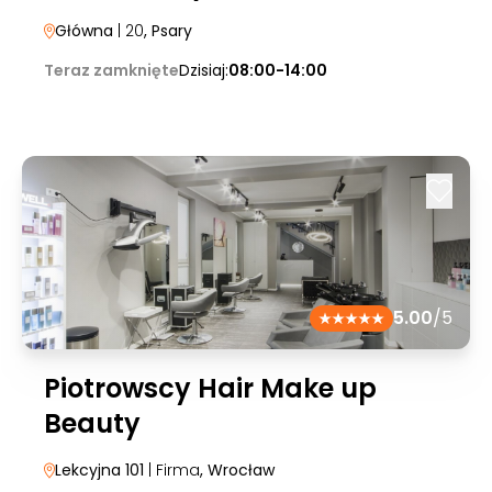
Główna
| 20
, Psary
Teraz zamknięte
Dzisiaj:
08:00-14:00
5.00
/5
Piotrowscy Hair Make up
Beauty
Lekcyjna 101
| Firma
, Wrocław