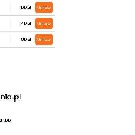
100 zł
Umów
140 zł
Umów
80 zł
Umów
nia.pl
21:00