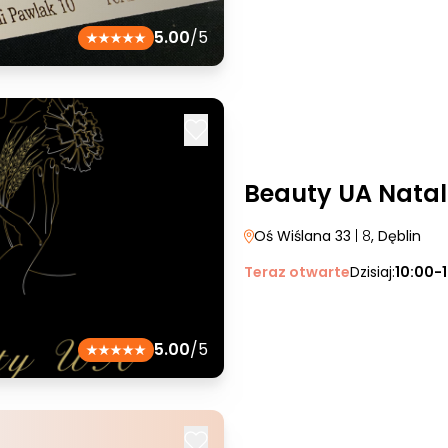
5.00
/5
Beauty UA Natal
Oś Wiślana 33
| 8
, Dęblin
Teraz otwarte
Dzisiaj:
10:00-
5.00
/5