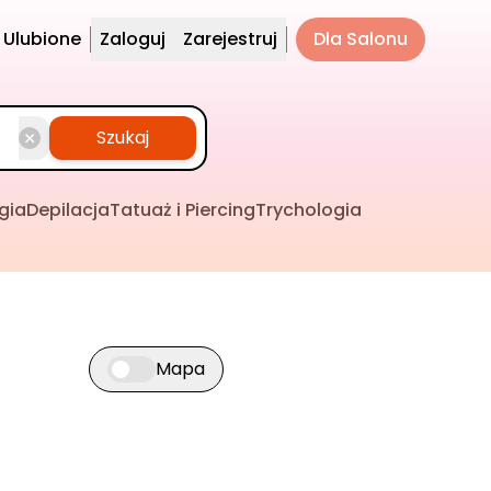
Ulubione
Zaloguj
Zarejestruj
Dla Salonu
Szukaj
gia
Depilacja
Tatuaż i Piercing
Trychologia
Mapa
Przełącz widok mapy