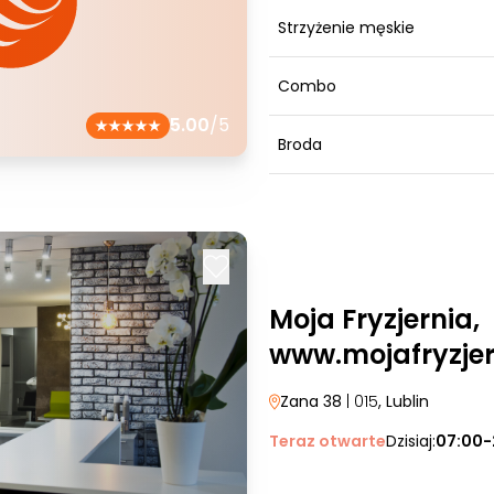
Strzyżenie męskie
Combo
5.00
/5
Broda
Moja Fryzjernia,
www.mojafryzjer
Zana 38
| 015
, Lublin
Teraz otwarte
Dzisiaj:
07:00-