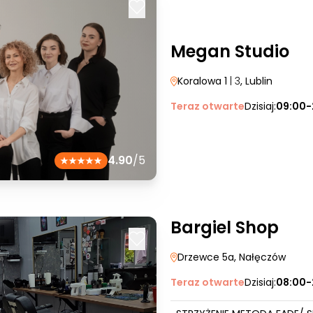
Megan Studio
Koralowa 1
| 3
, Lublin
Teraz otwarte
Dzisiaj:
09:00-
4.90
/5
Bargiel Shop
Drzewce 5a
, Nałęczów
Teraz otwarte
Dzisiaj:
08:00-