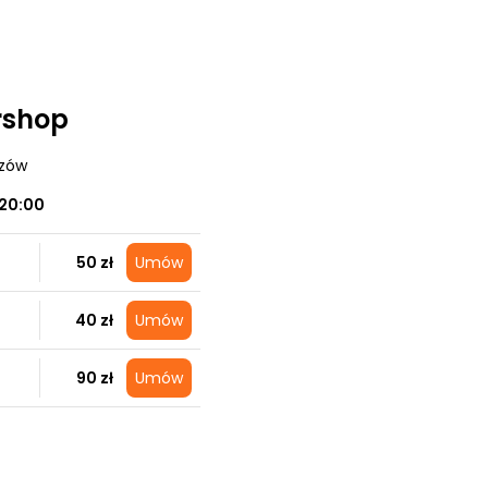
rshop
czów
20:00
50 zł
Umów
40 zł
Umów
90 zł
Umów