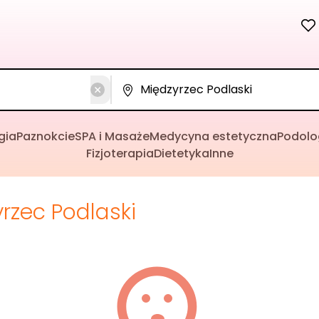
gia
Paznokcie
SPA i Masaże
Medycyna estetyczna
Podolo
Fizjoterapia
Dietetyka
Inne
rzec Podlaski