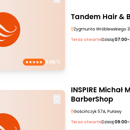
Tandem Hair & Ba
Zygmunta Wróblewskiego 3
Teraz otwarte
Dzisiaj:
07:00-
4.98
/5
INSPIRE Michał 
BarberShop
Gościńczyk 57A
, Puławy
Teraz otwarte
Dzisiaj:
09:00-