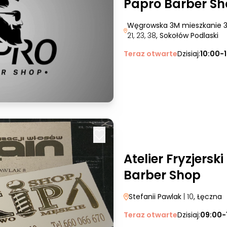
Papro Barber S
Węgrowska 3M mieszkanie 
21, 23, 38
, Sokołów Podlaski
Teraz otwarte
Dzisiaj:
10:00-
Atelier Fryzjersk
Barber Shop
Stefanii Pawlak
| 10
, Łęczna
Teraz otwarte
Dzisiaj:
09:00-