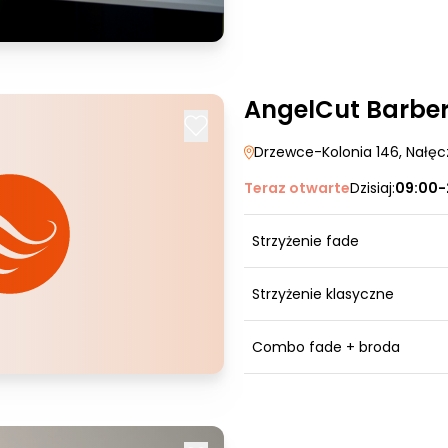
AngelCut Barbe
Drzewce-Kolonia 146
, Nałę
Teraz otwarte
Dzisiaj:
09:00-
Strzyżenie fade
Strzyżenie klasyczne
Combo fade + broda