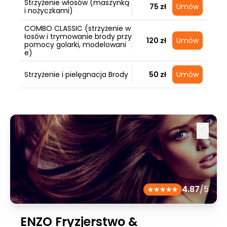
Strzyżenie włosów (maszynką
75 zł
Umów
i nożyczkami)
COMBO CLASSIC (strzyżenie w
łosów i trymowanie brody przy
120 zł
Umów
pomocy golarki, modelowani
e)
Strzyżenie i pielęgnacja Brody
50 zł
Umów
4.87
/5
ENZO Fryzjerstwo &