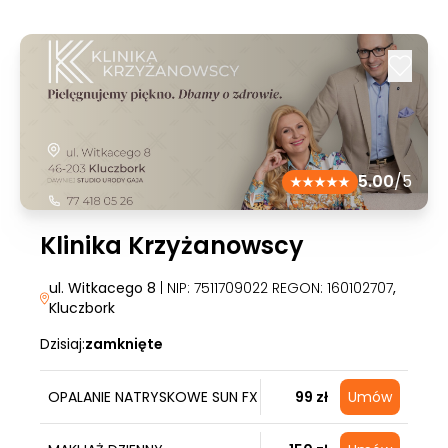
5.00
/5
Klinika Krzyżanowscy
ul. Witkacego 8
| NIP: 7511709022 REGON: 160102707
,
Kluczbork
Dzisiaj:
zamknięte
OPALANIE NATRYSKOWE SUN FX
99 zł
Umów