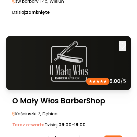
sw barbary
| 4c
, Wieluń
Dzisiaj:
zamknięte
5.00
/5
O Mały Włos BarberShop
Kościuszki 7
, Dębica
Teraz otwarte
Dzisiaj:
09:00-18:00