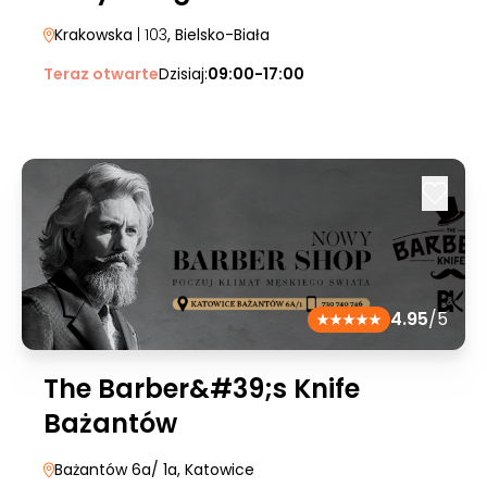
Krakowska
| 103
, Bielsko-Biała
Teraz otwarte
Dzisiaj:
09:00-17:00
4.95
/5
The Barber&#39;s Knife
Bażantów
Bażantów 6a/ 1a
, Katowice