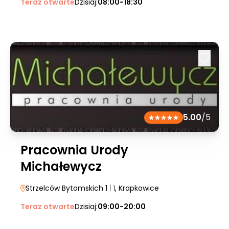
Teraz otwarte
Dzisiaj:
08:00-18:30
5.00
/5
Pracownia Urody
Michałewycz
Strzelców Bytomskich 1
| 1
, Krapkowice
Teraz otwarte
Dzisiaj:
09:00-20:00