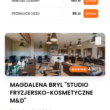
MAKIJAŻ DZIENNY
150 zł
Umów
PRZEKŁUCIE USZU
85 zł
Umów
4.90
/5
MAGDALENA BRYL "STUDIO
FRYZJERSKO-KOSMETYCZNE
M&D"