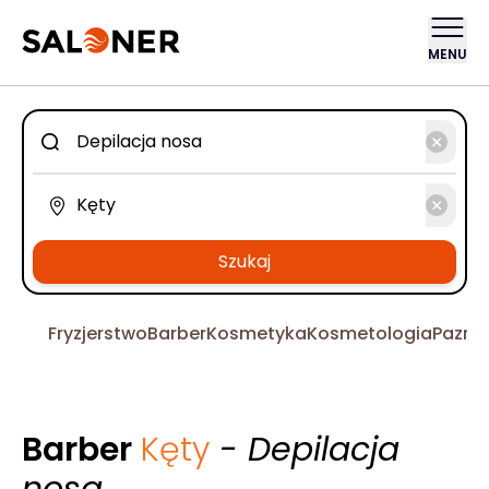
MENU
Szukaj
Fryzjerstwo
Barber
Kosmetyka
Kosmetologia
Pazno
Barber
Kęty
- Depilacja