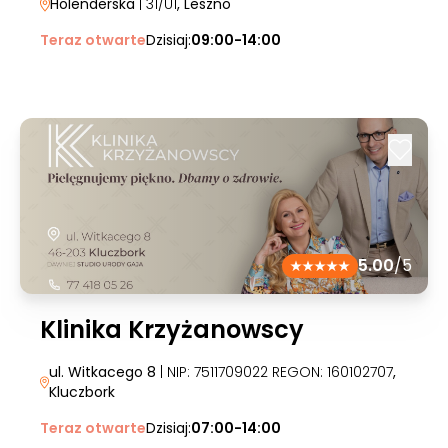
Holenderska
| 31/U1
, Leszno
Teraz otwarte
Dzisiaj:
09:00-14:00
5.00
/5
Klinika Krzyżanowscy
ul. Witkacego 8
| NIP: 7511709022 REGON: 160102707
,
Kluczbork
Teraz otwarte
Dzisiaj:
07:00-14:00