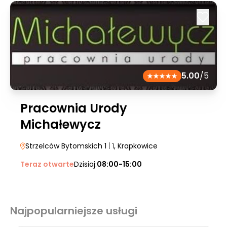
5.00
/5
Pracownia Urody
Michałewycz
Strzelców Bytomskich 1
| 1
, Krapkowice
Teraz otwarte
Dzisiaj:
08:00-15:00
Najpopularniejsze usługi