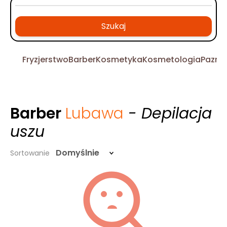
Szukaj
Fryzjerstwo
Barber
Kosmetyka
Kosmetologia
Pazno
Barber
Lubawa
- Depilacja
uszu
Domyślnie
Sortowanie