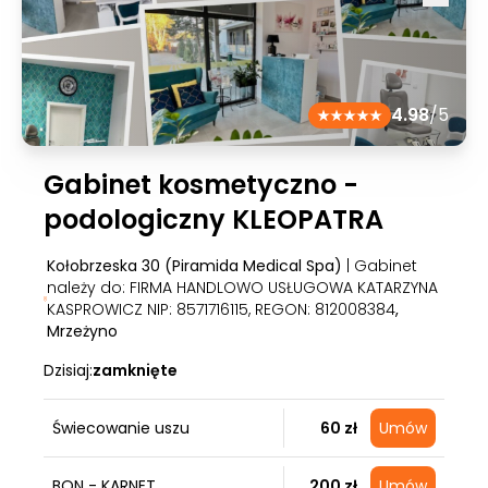
4.98
/5
Gabinet kosmetyczno -
podologiczny KLEOPATRA
Kołobrzeska 30 (Piramida Medical Spa)
| Gabinet
należy do: FIRMA HANDLOWO USŁUGOWA KATARZYNA
KASPROWICZ NIP: 8571716115, REGON: 812008384
,
Mrzeżyno
Dzisiaj:
zamknięte
Świecowanie uszu
60 zł
Umów
BON - KARNET
200 zł
Umów