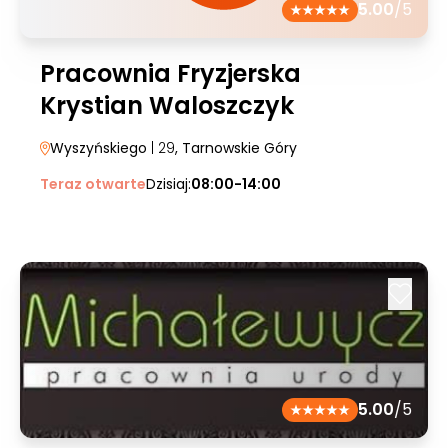
5.00
/5
Pracownia Fryzjerska
Krystian Waloszczyk
Wyszyńskiego
| 29
, Tarnowskie Góry
Teraz otwarte
Dzisiaj:
08:00-14:00
5.00
/5