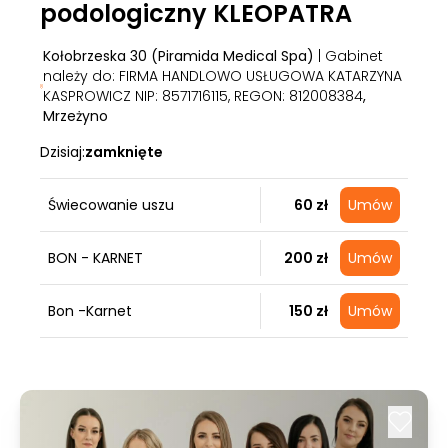
podologiczny KLEOPATRA
Kołobrzeska 30 (Piramida Medical Spa)
| Gabinet
należy do: FIRMA HANDLOWO USŁUGOWA KATARZYNA
KASPROWICZ NIP: 8571716115, REGON: 812008384
,
Mrzeżyno
Dzisiaj:
zamknięte
Świecowanie uszu
60 zł
Umów
BON - KARNET
200 zł
Umów
Bon -Karnet
150 zł
Umów