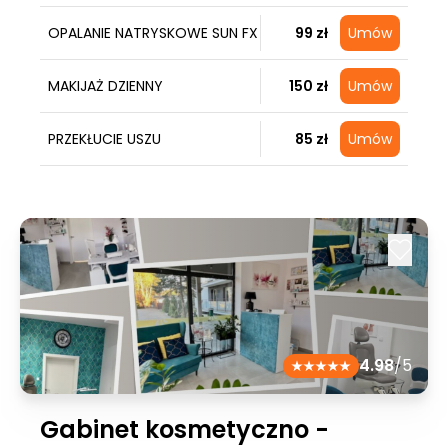
OPALANIE NATRYSKOWE SUN FX
99 zł
Umów
MAKIJAŻ DZIENNY
150 zł
Umów
PRZEKŁUCIE USZU
85 zł
Umów
4.98
/5
Gabinet kosmetyczno -