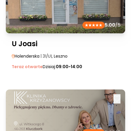
5.00
/5
U Joasi
Holenderska
| 31/U1
, Leszno
Teraz otwarte
Dzisiaj:
09:00-14:00