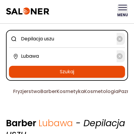
MENU
Szukaj
Fryzjerstwo
Barber
Kosmetyka
Kosmetologia
Pazno
Barber
Lubawa
- Depilacja