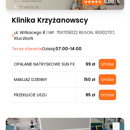
5.00
/5
Klinika Krzyżanowscy
ul. Witkacego 8
| NIP: 7511709022 REGON: 160102707
,
Kluczbork
Teraz otwarte
Dzisiaj:
07:00-14:00
OPALANIE NATRYSKOWE SUN FX
99 zł
Umów
MAKIJAŻ DZIENNY
150 zł
Umów
PRZEKŁUCIE USZU
85 zł
Umów