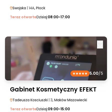
Swojska
| 14A
, Płock
Teraz otwarte
Dzisiaj:
08:00-17:00
5.00
/5
Gabinet Kosmetyczny EFEKT
Tadeusza Kosciuszki
| 3
, Maków Mazowiecki
Teraz otwarte
Dzisiaj:
09:00-15:00