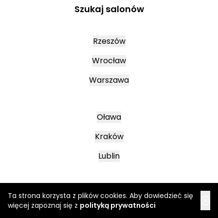
Szukaj salonów
Rzeszów
Wrocław
Warszawa
Oława
Kraków
Lublin
Mielec
Ta strona korzysta z plików cookies. Aby dowiedzieć się
więcej zapoznaj się z
polityką prywatności
Leszno